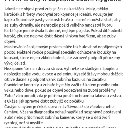
Jakmile se objeví první zub, je čas na kartáček. Malý, měkký
kartáček s hřbety vhodnými pro kojence je ideální. Použijte jen
kapku fluoridové pasty velikosti hrášku – mírné množství stačí, aby
se zuby chránily, ale nehrozilo požití velkého množství fluoru.
Kartáčujte jemně dvakrát denně, nejlépe po jídle. Pokud dítě odmítá
kartáč, zkuste nejprve čistit dásně vlhkým hadříkem, až se zuby
objeví.
Masírování dásní jemným prstem může také ulevit od nepříjemných
pocitů. Některé rodiče používají speciální ochlazené kroužky na
kousání, které nejen zklidní bolest, ale zároveň podpoří přirozený
vývoj čelisti.
Nezapomeňte na zdravou stravu. Vyhněte se sladkým nápojům a
nabízejte spíše vodu, ovoce a zeleninu. Kyselé šťávy mohou dráždit
citlivé dásně a podpořit vznik zubního kazu už na začátku.
Pravidelné kontroly u zubaře by měly začít už kolem prvního roku
věku, nebo dříve, pokud se objeví podezření na zubní problémy.
Zubař vám poradí, zda je potřeba použít ochrannou lakovou vrstvu,
a ukáže, jak správně čistit zuby již od počátku.
Častým omylem je čekat s první návštěvou až do všeobecného
úsměvu. Včasná diagnostika odhalí například nesprávné postavení
zubů nebo přítomnost zubního kamene, který se u dětí tvoří
rychleji, než si myslíte.