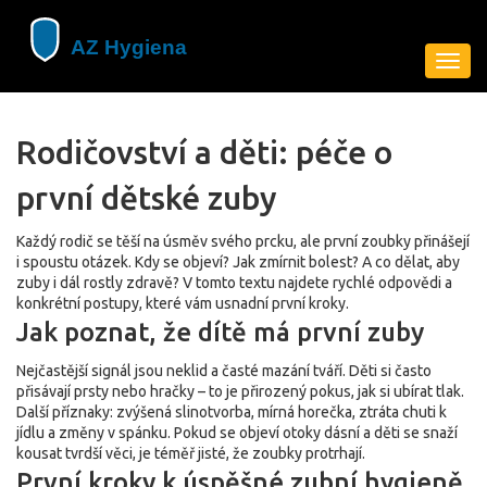
Zobra
navig
Rodičovství a děti: péče o
první dětské zuby
Každý rodič se těší na úsměv svého prcku, ale první zoubky přinášejí
i spoustu otázek. Kdy se objeví? Jak zmírnit bolest? A co dělat, aby
zuby i dál rostly zdravě? V tomto textu najdete rychlé odpovědi a
konkrétní postupy, které vám usnadní první kroky.
Jak poznat, že dítě má první zuby
Nejčastější signál jsou neklid a časté mazání tváří. Děti si často
přisávají prsty nebo hračky – to je přirozený pokus, jak si ubírat tlak.
Další příznaky: zvýšená slinotvorba, mírná horečka, ztráta chuti k
jídlu a změny v spánku. Pokud se objeví otoky dásní a děti se snaží
kousat tvrdší věci, je téměř jisté, že zoubky protrhají.
První kroky k úspěšné zubní hygieně