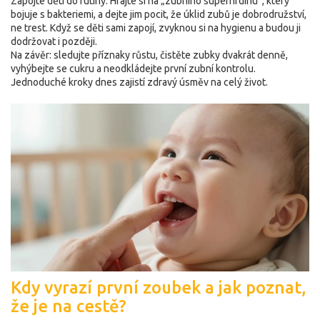
Zapojte děti do rutiny. Hrajte si na „zubního superhrdinu“, který
bojuje s bakteriemi, a dejte jim pocit, že úklid zubů je dobrodružství,
ne trest. Když se děti sami zapojí, zvyknou si na hygienu a budou ji
dodržovat i později.
Na závěr: sledujte příznaky růstu, čistěte zubky dvakrát denně,
vyhýbejte se cukru a neodkládejte první zubní kontrolu.
Jednoduché kroky dnes zajistí zdravý úsměv na celý život.
Kdy vyrazí první zoubek a jak poznat,
že je na cestě?