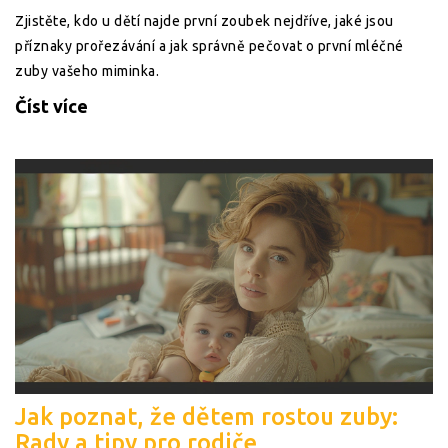
Zjistěte, kdo u dětí najde první zoubek nejdříve, jaké jsou
příznaky prořezávání a jak správně pečovat o první mléčné
zuby vašeho miminka.
Číst více
Jak poznat, že dětem rostou zuby:
Rady a tipy pro rodiče