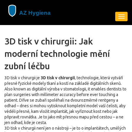
Zobra
navig
3D tisk v chirurgii: Jak
moderní technologie mění
zubní léčbu
3D tisk v chirurgii je
3D tisk v chirurgii
,
technologie, která vytváří
přesné fyzické modely tkaní a kostí na základě digitálních skenů
.
Also known as
digitální výroba v stomatologii
, it enables dentists to
plan surgeries with millimeter accuracy before ever touching a
patient.
Dříve se zubaři spoléhali na dvourozměrné rentgeny a
odhad – dnes si mohou vytisknout kompletní model vaší čelisti, aby
věděli přesně, kam vložit implantát, jak vyříznout kost nebo jak
připravit rovnátka. Je to jako mít přesnou mapu před cestou – a ne
jen odhad, kde je cesta.
3D tisk v chirurgii není jen o nástroji – je to o
implantátech
,
umělých