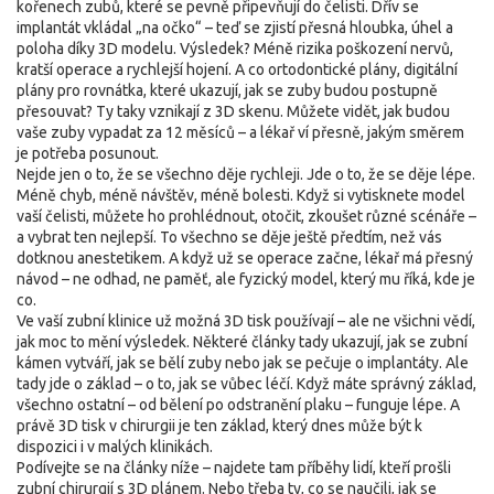
kořenech zubů, které se pevně připevňují do čelisti
. Dřív se
implantát vkládal „na očko“ – teď se zjistí přesná hloubka, úhel a
poloha díky 3D modelu. Výsledek? Méně rizika poškození nervů,
kratší operace a rychlejší hojení. A co
ortodontické plány
,
digitální
plány pro rovnátka, které ukazují, jak se zuby budou postupně
přesouvat
? Ty taky vznikají z 3D skenu. Můžete vidět, jak budou
vaše zuby vypadat za 12 měsíců – a lékař ví přesně, jakým směrem
je potřeba posunout.
Nejde jen o to, že se všechno děje rychleji. Jde o to, že se děje lépe.
Méně chyb, méně návštěv, méně bolesti. Když si vytisknete model
vaší čelisti, můžete ho prohlédnout, otočit, zkoušet různé scénáře –
a vybrat ten nejlepší. To všechno se děje ještě předtím, než vás
dotknou anestetikem. A když už se operace začne, lékař má přesný
návod – ne odhad, ne paměť, ale fyzický model, který mu říká, kde je
co.
Ve vaší zubní klinice už možná 3D tisk používají – ale ne všichni vědí,
jak moc to mění výsledek. Některé články tady ukazují, jak se zubní
kámen vytváří, jak se bělí zuby nebo jak se pečuje o implantáty. Ale
tady jde o základ – o to, jak se vůbec léčí. Když máte správný základ,
všechno ostatní – od bělení po odstranění plaku – funguje lépe. A
právě 3D tisk v chirurgii je ten základ, který dnes může být k
dispozici i v malých klinikách.
Podívejte se na články níže – najdete tam příběhy lidí, kteří prošli
zubní chirurgií s 3D plánem. Nebo třeba ty, co se naučili, jak se