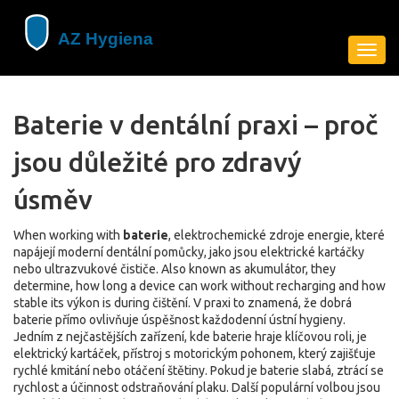
Zobra
navig
Baterie v dentální praxi – proč
jsou důležité pro zdravý
úsměv
When working with
baterie
,
elektrochemické zdroje energie, které
napájejí moderní dentální pomůcky, jako jsou elektrické kartáčky
nebo ultrazvukové čističe
. Also known as
akumulátor
, they
determine, how long a device can work without recharging and how
stable its výkon is during čištění.
V praxi to znamená, že dobrá
baterie přímo ovlivňuje úspěšnost každodenní ústní hygieny.
Jedním z nejčastějších zařízení, kde baterie hraje klíčovou roli, je
elektrický kartáček
,
přístroj s motorickým pohonem, který zajišťuje
rychlé kmitání nebo otáčení štětiny
. Pokud je baterie slabá, ztrácí se
rychlost a účinnost odstraňování plaku. Další populární volbou jsou