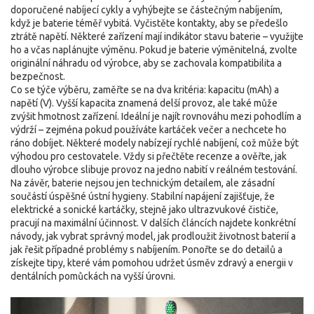
doporučené nabíjecí cykly a vyhýbejte se částečným nabíjením,
když je baterie téměř vybitá. Vyčistěte kontakty, aby se předešlo
ztrátě napětí. Některé zařízení mají indikátor stavu baterie – využijte
ho a včas naplánujte výměnu. Pokud je baterie výměnitelná, zvolte
originální náhradu od výrobce, aby se zachovala kompatibilita a
bezpečnost.
Co se týče výběru, zaměřte se na dva kritéria: kapacitu (mAh) a
napětí (V). Vyšší kapacita znamená delší provoz, ale také může
zvýšit hmotnost zařízení. Ideální je najít rovnováhu mezi pohodlím a
výdrží – zejména pokud používáte kartáček večer a nechcete ho
ráno dobíjet. Některé modely nabízejí rychlé nabíjení, což může být
výhodou pro cestovatele. Vždy si přečtěte recenze a ověřte, jak
dlouho výrobce slibuje provoz na jedno nabití v reálném testování.
Na závěr, baterie nejsou jen technickým detailem, ale zásadní
součástí úspěšné ústní hygieny. Stabilní napájení zajišťuje, že
elektrické a sonické kartáčky, stejně jako ultrazvukové čističe,
pracují na maximální účinnost. V dalších článcích najdete konkrétní
návody, jak vybrat správný model, jak prodloužit životnost baterií a
jak řešit případné problémy s nabíjením. Ponořte se do detailů a
získejte tipy, které vám pomohou udržet úsměv zdravý a energii v
dentálních pomůckách na vyšší úrovni.