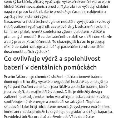
sonický kartáček
,
přístroj využívající vysokofrekvenční vibrace pro
hlubší čištění mezizubních prostor
. Tyto vibrace vyžadují stabilní
napájení, proto kvalitní baterie prodlužuje čas mezi nabíjeními a
zajišťuje konzistentní výkon.
Nasazovací a čisticí technologie se neustále vyvíjejí.
ultrazvukový
čistič
,
zařízení využívající ultrazvukové vlny k odstranění zubního
kamene a plaků
, rovněž spoléhá na výkonnou baterii, zvláště u
přenosných modelů. Bez dostatečného nabití se sníží intenzita vln
a celý proces ztrácí účinnost. To ukazuje, jak
baterie
propojují
různé dentální nástroje a umožňují pacientům i profesionálům
dosáhnout lepších výsledků.
Co ovlivňuje výdrž a spolehlivost
baterií v dentálních pomůckách
Prvním faktorem je chemické složení – lithium‑ionové baterie
dominují na trhu díky vysoké energetické hustotě a pomalejšímu
vyčerpání. Dalšími variantami jsou NiMH a alkalické baterie, které
jsou levnější, ale mají kratší životnost. Dále je důležitý design
zařízení – pokud je motor nebo vibrační jednotka optimalizována,
spotřebuje méně energie a prodlouží se tak výdrž. Teplota a
skladování také hrají roli; baterie nesmí být vystavena extrémnímu
horku ani chladu, protože to urychluje degradaci a snižuje kapacitu.
Pravidelná údržba prodlužuje životnost. Vždy dodržujte