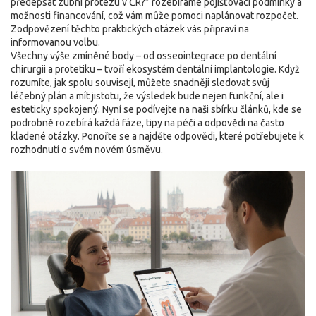
předepsat zubní protézu v ČR?” rozebíráme pojišťovací podmínky a
možnosti financování, což vám může pomoci naplánovat rozpočet.
Zodpovězení těchto praktických otázek vás připraví na
informovanou volbu.
Všechny výše zmíněné body – od osseointegrace po dentální
chirurgii a protetiku – tvoří ekosystém dentální implantologie. Když
rozumíte, jak spolu souvisejí, můžete snadněji sledovat svůj
léčebný plán a mít jistotu, že výsledek bude nejen funkční, ale i
esteticky spokojený. Nyní se podívejte na naši sbírku článků, kde se
podrobně rozebírá každá fáze, tipy na péči a odpovědi na často
kladené otázky. Ponořte se a najděte odpovědi, které potřebujete k
rozhodnutí o svém novém úsměvu.