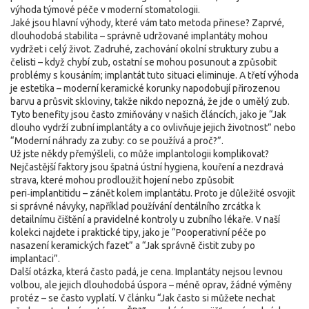
výhoda týmové péče v moderní stomatologii.
Jaké jsou hlavní výhody, které vám tato metoda přinese? Zaprvé,
dlouhodobá stabilita – správně udržované implantáty mohou
vydržet i celý život. Zadruhé, zachování okolní struktury zubu a
čelisti – když chybí zub, ostatní se mohou posunout a způsobit
problémy s kousáním; implantát tuto situaci eliminuje. A třetí výhoda
je estetika – moderní keramické korunky napodobují přirozenou
barvu a průsvit skloviny, takže nikdo nepozná, že jde o umělý zub.
Tyto benefity jsou často zmiňovány v našich článcích, jako je “Jak
dlouho vydrží zubní implantáty a co ovlivňuje jejich životnost” nebo
“Moderní náhrady za zuby: co se používá a proč?”.
Už jste někdy přemýšleli, co může implantologii komplikovat?
Nejčastější faktory jsou špatná ústní hygiena, kouření a nezdravá
strava, které mohou prodloužit hojení nebo způsobit
peri‑implantitidu – zánět kolem implantátu. Proto je důležité osvojit
si správné návyky, například používání dentálního zrcátka k
detailnímu čištění a pravidelné kontroly u zubního lékaře. V naší
kolekci najdete i praktické tipy, jako je “Pooperativní péče po
nasazení keramických fazet” a “Jak správně čistit zuby po
implantaci”.
Další otázka, která často padá, je cena. Implantáty nejsou levnou
volbou, ale jejich dlouhodobá úspora – méně oprav, žádné výměny
protéz – se často vyplatí. V článku “Jak často si můžete nechat