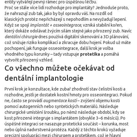
entity vytvářejí pevný rámec pro úspěšnou léčbu.
Proč se stále více lidí rozhoduje pro implantáty? Jednoduše proto,
že nahrazují zub tak, jako by byl opravdu váš. Na rozdíl od
klasických protéz nepřicházejí s nepohodlím a nevyžadují lepení.
Když se spojí
implantát + osseointegrace
, vzniká stabilní kořen,
který dokáže odolávat žvýcím silám stejně jako přirozený zub. Navíc
dentální chirurgie
dnes používá digitální skenování a 3D plánování,
což snižuje riziko komplikací a zkracuje dobu hojení. Pokud už máte
pochopení, jak funguje osseointegrace, další krok je volba
vhodného typu korunky – tady vstupuje
protetika
a pomáhá
vytvořit přirozený vzhled.
Co všechno můžete očekávat od
dentální implantologie
První krok je konzultace, kde zubař zhodnotí stav čelistní kosti a
rozhodne, jestli je dostatek kostní hmoty pro osseointegraci. Pokud
ne, často se provádí
augmentace kostí
– zvýšení objemu kosti
pomocí autogenních nebo syntetických materiálů. Následuje
chirurgické umístění šroubku, po němž následuje období, kdy se
kost přirozeně integruje s implantátem (obvykle 3–6 měsíců). Po
úspěšné integraci se nasazuje protetická součást – korunka, most
nebo úplná nadvrstvená protéza. Každý z těchto kroků vyžaduje
precizní spolupráci mezi chirurgem a protetikem, což je hlavní