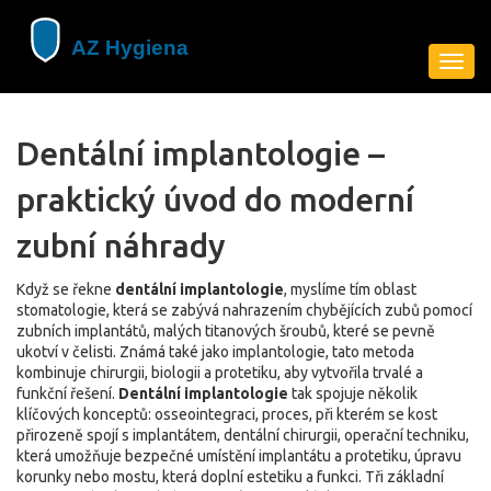
Zobra
navig
Dentální implantologie –
praktický úvod do moderní
zubní náhrady
Když se řekne
dentální implantologie
, myslíme tím oblast
stomatologie, která se zabývá nahrazením chybějících zubů pomocí
zubních implantátů
,
malých titanových šroubů, které se pevně
ukotví v čelisti
. Známá také jako
implantologie
, tato metoda
kombinuje chirurgii, biologii a protetiku, aby vytvořila trvalé a
funkční řešení.
Dentální implantologie
tak spojuje několik
klíčových konceptů:
osseointegraci
,
proces, při kterém se kost
přirozeně spojí s implantátem
,
dentální chirurgii
,
operační techniku,
která umožňuje bezpečné umístění implantátu
a
protetiku
,
úpravu
korunky nebo mostu, která doplní estetiku a funkci
. Tři základní