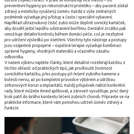
obnoví žvýkací funkci
. V praxi se kombinují více metod – od
preventivní hygieny po rekonstrukční protetiku – aby pacient získal
zdravý a esteticky vyvážený úsměv. Každá z výše zmíněných
podmínek vyžaduje jiný přístup a často i speciální vybavení.
Například ultrazvukový čistič zubů může doplnit sonický kartáček,
aby dosáhl ještě lepšího odstranění biofilmu. Dentální zrcátko pak
umožňuje detailní kontrolu během domácí péče, což je nezbytné
pro udržení výsledků po ošetření. Všechny tyto nástroje a postupy
jsou vzájemně propojené – úspěšná terapie vyžaduje kombinaci
správné hygieny, vhodných materiálů a včasného zásahu
odborníka.
V našem výběru najdete články, které detailně rozebírají každou z
těchto oblastí: od praktických tipů, jak prodloužit životnost
sonického kartáčku, přes postupy při řešení zubního kamene a
bolesti nervu, až po kompletní průvodce výběrem a údržbou
zirkonových korun a implantátů. Každý příspěvek nabízí konkrétní
rady, které můžete ihned aplikovat, a zároveň vysvětluje, proč daný
krok patří do širšího kontextu léčení zubních chorob. Připravte se na
praktické informace, které vám pomohou udržet úsměv zdravý a
funkční.