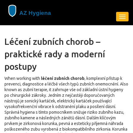
Zobra
navig
Léčení zubních chorob –
praktické rady a moderní
postupy
When working with
léčení zubních chorob
,
komplexní přístup k
prevenci, diagnostice a léčbě všech typů zubních onemocnění
. Also
known as
zubní terapie
, it
zahrnuje vše od základní ústní hygieny
po chirurgické zákroky
.
Jedním z nejčastěji doporučovaných
nástrojů je
sonický kartáček
,
elektrický kartáček používající
vysokofrekvenční vibrace k odstranění plaku a posílení dásní
.
Správná hygiena s tímto pomocníkem snižuje riziko zubního kazu,
zubního kamene a následných zánětů dásní. Dalším klíčovým
prvkem je
zirkonová korunka
,
pevná a esteticky příjemná náhrada
poškozeného zubu vyrobená z biokompatibilního zirkonia
. Korunka