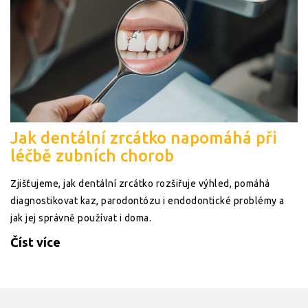
Jak dentální zrcátko napomáhá při
léčbě zubních chorob
Zjišťujeme, jak dentální zrcátko rozšiřuje výhled, pomáhá
diagnostikovat kaz, parodontózu i endodontické problémy a
jak jej správně používat i doma.
Číst více