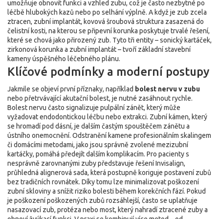
umožňuje obnovit funkci a vzhled zubu, což je často nezbytné po
léčbě hlubokých kazů nebo po selhání výplně. A když je zub zcela
ztracen,
zubní implantát
,
kovová šroubová struktura zasazená do
čelistní kosti, na kterou se připevní korunka
poskytuje trvalé řešení,
které se chová jako přirozený zub. Tyto tři entity – sonický kartáček,
zirkonová korunka a zubní implantát – tvoří základní stavební
kameny úspěšného léčebného plánu.
Klíčové podmínky a moderní postupy
Jakmile se objeví první příznaky, například
bolest nervu v zubu
nebo přetrvávající akutační bolest, je nutné zasáhnout rychle.
Bolest nervu často signalizuje pulpální zánět, který může
vyžadovat endodontickou léčbu nebo extrakci. Zubní kámen, který
se hromadí pod dásní, je dalším častým spouštěčem zánětu a
ústního onemocnění. Odstranění kamene profesionálním skalingem
či domácími metodami, jako jsou správně zvolené mezizubní
kartáčky, pomáhá předejít dalším komplikacím. Pro pacienty s
nesprávně zarovnanými zuby představuje řešení
Invisalign
,
průhledná alignerová sada, která postupně koriguje postavení zubů
bez tradičních rovnátek
. Díky tomu lze minimalizovat poškození
zubní skloviny a snížit riziko bolesti během korekčních fází. Pokud
je poškození poškozených zubů rozsáhlejší, často se uplatňuje
nasazovací zub
,
protéza nebo most, který nahradí ztracené zuby a