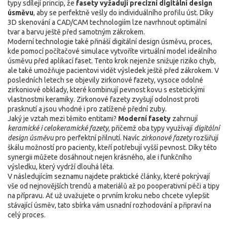
typy sdílejí princip, že
fasety vyžadují precizní digitální design
úsměvu
, aby se perfektně vešly do individuálního profilu úst. Díky
3D skenování a CAD/CAM technologiím lze navrhnout optimální
tvar a barvu ještě před samotným zákrokem.
Moderní technologie také přináší
digitální design úsměvu
,
proces,
kde pomocí počítačové simulace vytvoříte virtuální model ideálního
úsměvu před aplikací faset
. Tento krok nejenže snižuje riziko chyb,
ale také umožňuje pacientovi vidět výsledek ještě před zákrokem. V
posledních letech se objevily
zirkonové fazety
,
vysoce odolné
zirkoniové obklady, které kombinují pevnost kovu s estetickými
vlastnostmi keramiky
. Zirkonové fazety zvyšují odolnost proti
prasknutí a jsou vhodné i pro zatížené přední zuby.
Jaký je vztah mezi těmito entitami?
Moderní fasety
zahrnují
keramické i celokeramické fazety
, přičemž oba typy využívají
digitální
design úsměvu
pro perfektní přilnutí. Navíc
zirkonové fazety
rozšiřují
škálu možností pro pacienty, kteří potřebují vyšší pevnost. Díky této
synergii můžete dosáhnout nejen krásného, ale i funkčního
výsledku, který vydrží dlouhá léta.
V následujícím seznamu najdete praktické články, které pokrývají
vše od nejnovějších trendů a materiálů až po pooperativní péči a tipy
na přípravu. Ať už uvažujete o prvním kroku nebo chcete vylepšit
stávající úsměv, tato sbírka vám usnadní rozhodování a připraví na
celý proces.