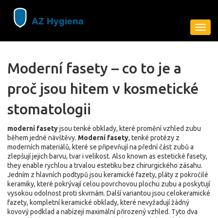
Zobra
navig
Moderní fasety – co to je a
proč jsou hitem v kosmetické
stomatologii
moderní fasety
jsou tenké obklady, které promění vzhled zubu
během jedné návštěvy.
Moderní fasety
,
tenké protézy z
moderních materiálů, které se připevňují na přední část zubů a
zlepšují jejich barvu, tvar i velikost
. Also known as
estetické fasety
,
they enable rychlou a trvalou estetiku bez chirurgického zásahu.
Jedním z hlavních podtypů jsou
keramické fazety
,
pláty z pokročilé
keramiky, které pokrývají celou povrchovou plochu zubu a poskytují
vysokou odolnost proti skvrnám
. Další variantou jsou
celokeramické
fazety
,
kompletní keramické obklady, které nevyžadují žádný
kovový podklad a nabízejí maximální přirozený vzhled
. Tyto dva