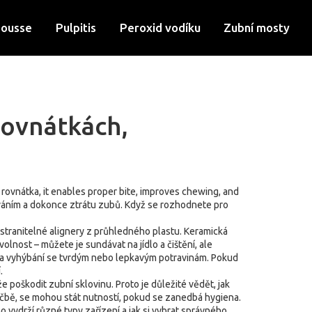
Mousse
Pulpitis
Peroxid vodíku
Zubní mosty
rovnátkách,
s
rovnátka
, it enables proper bite, improves chewing, and
íváním a dokonce ztrátu zubů. Když se rozhodnete pro
dstranitelné alignery z průhledného plastu
. Keramická
volnost – můžete je sundávat na jídlo a čištění, ale
ků a vyhýbání se tvrdým nebo lepkavým potravinám. Pokud
.
poškodit zubní sklovinu. Proto je důležité vědět, jak
léčbě, se mohou stát nutností, pokud se zanedbá hygiena.
 vydrží různé typy zařízení a jak si vybrat správného