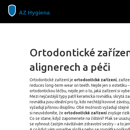
Ortodontické zařízen
alignerech a péči
Ortodontické zařízení je
ortodontické zařízení
,
zaříze
reduces long-term wear on teeth.
Nejde jen o estetiku 
ortodontickou léčbu, nejde jen o to, jaká zařízení si vyb
Mezi nejčastější typy patří
keramická rovnátka
,
skrytá za
rovnátka jsou ideální pro ty, kdo nechtějí kovové závěsy, 
vyžadují přísnou disiplínu. Obě možnosti vyžadují stejn
si neuvědomíte, že
ortodontické zařízení
zvyšuje rizi
Co se stane, když zapomenete na čištění? Plak se usazu
se vyhnout častým návštěvám zdravotní sestry – a to jen
A co když vám vypadne vložka nebo se rovnátka poškodí? 