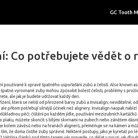
GC Tooth 
í: Co potřebujete vědět o 
ní používané k opravě špatného uspořádání zubů a čelistí
. Also known a
– špatně vyrovnané zuby mohou způsobit bolest čelisti, problémy s prož
erete, ale jak je budete udržovat každý den.
řízení, která se neliší od přirozené barvy zubů
a
Invisalign
,
neviditelné, o
ale přitom potřebují silnější účinek než alignery. Invisalign naopak nabízí 
ě důkladnou péči: čištění po každém jídle, používání mezizubních kartáč
ko plaku, můžete skončit s bílými skvrnami na zubech nebo zánětem dásní
je kolem závěsů nebo na hranách alignerů, přeměňuje se na kámen a může 
 tím, že doma čistíte zuby správně. Některé postupy, jako je kyretáž po 
Většina článků pod tímto tagem vás provede, co dělat v nouzi, jak dlouho