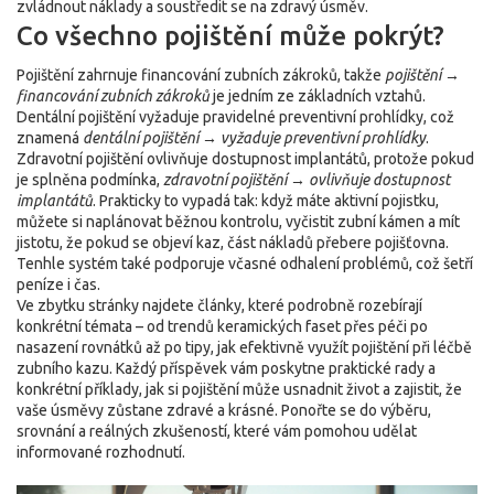
zvládnout náklady a soustředit se na zdravý úsměv.
Co všechno pojištění může pokrýt?
Pojištění zahrnuje financování zubních zákroků, takže
pojištění →
financování zubních zákroků
je jedním ze základních vztahů.
Dentální pojištění vyžaduje pravidelné preventivní prohlídky, což
znamená
dentální pojištění → vyžaduje preventivní prohlídky
.
Zdravotní pojištění ovlivňuje dostupnost implantátů, protože pokud
je splněna podmínka,
zdravotní pojištění → ovlivňuje dostupnost
implantátů
. Prakticky to vypadá tak: když máte aktivní pojistku,
můžete si naplánovat běžnou kontrolu, vyčistit zubní kámen a mít
jistotu, že pokud se objeví kaz, část nákladů přebere pojišťovna.
Tenhle systém také podporuje včasné odhalení problémů, což šetří
peníze i čas.
Ve zbytku stránky najdete články, které podrobně rozebírají
konkrétní témata – od trendů keramických faset přes péči po
nasazení rovnátků až po tipy, jak efektivně využít pojištění při léčbě
zubního kazu. Každý příspěvek vám poskytne praktické rady a
konkrétní příklady, jak si pojištění může usnadnit život a zajistit, že
vaše úsměvy zůstane zdravé a krásné. Ponořte se do výběru,
srovnání a reálných zkušeností, které vám pomohou udělat
informované rozhodnutí.