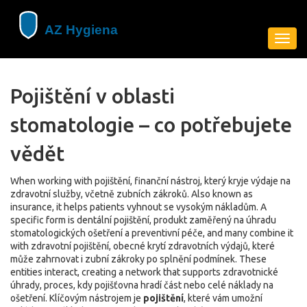
Zobra
navig
Pojištění v oblasti
stomatologie – co potřebujete
vědět
When working with
pojištění
,
finanční nástroj, který kryje výdaje na
zdravotní služby, včetně zubních zákroků
. Also known as
insurance
, it helps patients vyhnout se vysokým nákladům. A
specific form is
dentální pojištění
,
produkt zaměřený na úhradu
stomatologických ošetření a preventivní péče
, and many combine it
with
zdravotní pojištění
,
obecné krytí zdravotních výdajů, které
může zahrnovat i zubní zákroky po splnění podmínek
. These
entities interact, creating a network that supports
zdravotnické
úhrady
,
proces, kdy pojišťovna hradí část nebo celé náklady na
ošetření
. Klíčovým nástrojem je
pojištění
, které vám umožní