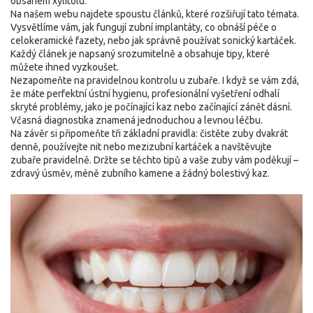
obsahem xylitolu.
Na našem webu najdete spoustu článků, které rozšiřují tato témata.
Vysvětlíme vám, jak fungují zubní implantáty, co obnáší péče o
celokeramické fazety, nebo jak správně používat sonický kartáček.
Každý článek je napsaný srozumitelně a obsahuje tipy, které
můžete ihned vyzkoušet.
Nezapomeňte na pravidelnou kontrolu u zubaře. I když se vám zdá,
že máte perfektní ústní hygienu, profesionální vyšetření odhalí
skryté problémy, jako je počínající kaz nebo začínající zánět dásní.
Včasná diagnostika znamená jednoduchou a levnou léčbu.
Na závěr si připomeňte tři základní pravidla: čistěte zuby dvakrát
denně, používejte nit nebo mezizubní kartáček a navštěvujte
zubaře pravidelně. Držte se těchto tipů a vaše zuby vám poděkují –
zdravý úsměv, méně zubního kamene a žádný bolestivý kaz.