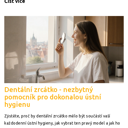
Číst více
Dentální zrcátko - nezbytný
pomocník pro dokonalou ústní
hygienu
Zjistěte, proč by dentální zrcátko mělo být součástí vaší
každodenní ústní hygieny, jak vybrat ten pravý model a jak ho