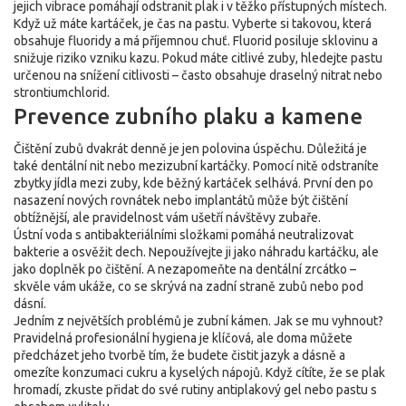
jejich vibrace pomáhají odstranit plak i v těžko přístupných místech.
Když už máte kartáček, je čas na pastu. Vyberte si takovou, která
obsahuje fluoridy a má příjemnou chuť. Fluorid posiluje sklovinu a
snižuje riziko vzniku kazu. Pokud máte citlivé zuby, hledejte pastu
určenou na snížení citlivosti – často obsahuje draselný nitrat nebo
strontiumchlorid.
Prevence zubního plaku a kamene
Čištění zubů dvakrát denně je jen polovina úspěchu. Důležitá je
také dentální nit nebo mezizubní kartáčky. Pomocí nitě odstraníte
zbytky jídla mezi zuby, kde běžný kartáček selhává. První den po
nasazení nových rovnátek nebo implantátů může být čištění
obtížnější, ale pravidelnost vám ušetří návštěvy zubaře.
Ústní voda s antibakteriálními složkami pomáhá neutralizovat
bakterie a osvěžit dech. Nepoužívejte ji jako náhradu kartáčku, ale
jako doplněk po čištění. A nezapomeňte na dentální zrcátko –
skvěle vám ukáže, co se skrývá na zadní straně zubů nebo pod
dásní.
Jedním z největších problémů je zubní kámen. Jak se mu vyhnout?
Pravidelná profesionální hygiena je klíčová, ale doma můžete
předcházet jeho tvorbě tím, že budete čistit jazyk a dásně a
omezíte konzumaci cukru a kyselých nápojů. Když cítíte, že se plak
hromadí, zkuste přidat do své rutiny antiplakový gel nebo pastu s