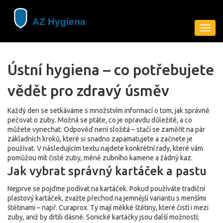
Zobra
navig
Ústní hygiena – co potřebujete
vědět pro zdravý úsměv
Každý den se setkáváme s množstvím informací o tom, jak správně
pečovat o zuby. Možná se ptáte, co je opravdu důležité, a co
můžete vynechat. Odpověď není složitá – stačí se zaměřit na pár
základních kroků, které si snadno zapamatujete a začnete je
používat. V následujícím textu najdete konkrétní rady, které vám
pomůžou mít čisté zuby, méně zubního kamene a žádný kaz.
Jak vybrat správný kartáček a pastu
Nejprve se pojďme podívat na kartáček. Pokud používáte tradiční
plastový kartáček, zvažte přechod na jemnější variantu s menšími
štětinami – např. Curaprox. Ty mají měkké štětiny, které čistí i mezi
zuby, aniž by drtili dásně. Sonické kartáčky jsou další možností;