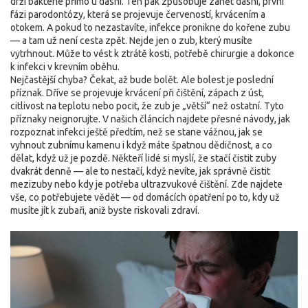
drží bakterie přímo u dásní
. Ten pak způsobuje
zánět dásní
,
první
fázi parodontózy, která se projevuje červeností, krvácením a
otokem
. A pokud to nezastavíte, infekce pronikne do kořene zubu
— a tam už není cesta zpět. Nejde jen o zub, který musíte
vytrhnout. Může to vést k ztrátě kosti, potřebě chirurgie a dokonce
k infekci v krevním oběhu.
Nejčastější chyba? Čekat, až bude bolět. Ale bolest je poslední
příznak. Dříve se projevuje krvácení při čištění, zápach z úst,
citlivost na teplotu nebo pocit, že zub je „větší“ než ostatní. Tyto
příznaky neignorujte. V našich článcích najdete přesné návody, jak
rozpoznat infekci ještě předtím, než se stane vážnou, jak se
vyhnout zubnímu kamenu i když máte špatnou dědičnost, a co
dělat, když už je pozdě. Někteří lidé si myslí, že stačí čistit zuby
dvakrát denně — ale to nestačí, když nevíte, jak správně čistit
mezizuby nebo kdy je potřeba ultrazvukové čištění. Zde najdete
vše, co potřebujete vědět — od domácích opatření po to, kdy už
musíte jít k zubaři, aniž byste riskovali zdraví.