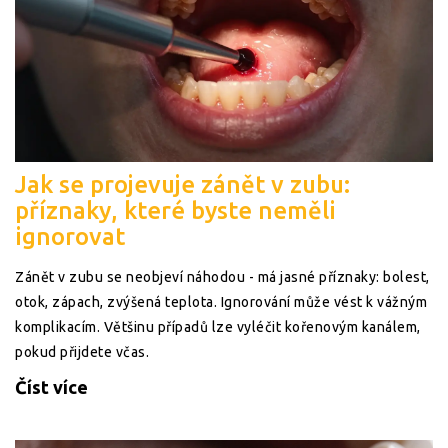
Jak se projevuje zánět v zubu:
příznaky, které byste neměli
ignorovat
Zánět v zubu se neobjeví náhodou - má jasné příznaky: bolest,
otok, zápach, zvýšená teplota. Ignorování může vést k vážným
komplikacím. Většinu případů lze vyléčit kořenovým kanálem,
pokud přijdete včas.
Číst více