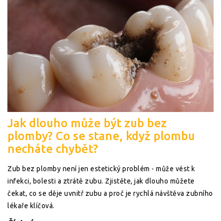
Jak dlouho může být zub bez
plomby? Co se stane, když plombu
necháte chybět?
Zub bez plomby není jen estetický problém - může vést k
infekci, bolesti a ztrátě zubu. Zjistěte, jak dlouho můžete
čekat, co se děje uvnitř zubu a proč je rychlá návštěva zubního
lékaře klíčová.