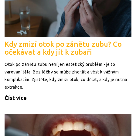
Kdy zmizí otok po zánětu zubu? Co
očekávat a kdy jít k zubaři
Otok po zánětu zubu není jen estetický problém - je to
varování těla. Bez léčby se může zhoršit a vést k vážným
komplikacím. Zjistěte, kdy zmizí otok, co dělat, a kdy je nutná
extrakce.
Číst více