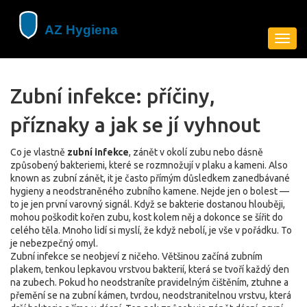
Zobra
navig
Zubní infekce: příčiny,
příznaky a jak se jí vyhnout
Co je vlastně
zubní infekce
,
zánět v okolí zubu nebo dásně
způsobený bakteriemi, které se rozmnožují v plaku a kameni
. Also
known as
zubní zánět
, it je často přímým důsledkem zanedbávané
hygieny a neodstraněného zubního kamene
. Nejde jen o bolest —
to je jen první varovný signál. Když se bakterie dostanou hlouběji,
mohou poškodit kořen zubu, kost kolem něj a dokonce se šířit do
celého těla. Mnoho lidí si myslí, že když nebolí, je vše v pořádku. To
je nebezpečný omyl.
Zubní infekce se neobjeví z ničeho. Většinou začíná
zubním
plakem
,
tenkou lepkavou vrstvou bakterií, která se tvoří každý den
na zubech
. Pokud ho neodstraníte pravidelným čištěním, ztuhne a
přemění se na
zubní kámen
,
tvrdou, neodstranitelnou vrstvu, která