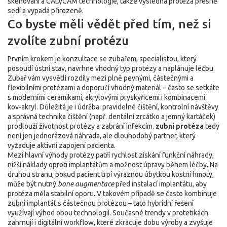
skenování a CAD/CAM technologie, takže výsledná protéza přesně
sedí a vypadá přirozeně.
Co byste měli vědět před tím, než si
zvolíte zubní protézu
Prvním krokem je konzultace se
zubařem
,
specialistou, který
posoudí ústní stav, navrhne vhodný typ protézy a naplánuje léčbu
.
Zubař vám vysvětlí rozdíly mezi plně pevnými, částečnými a
flexibilními protézami a doporučí vhodný materiál – často se setkáte
s moderními ceramikami, akrylovými pryskyřicemi i kombinacemi
kov‑akryl. Důležitá je i údržba: pravidelné čištění, kontrolní návštěvy
a správná technika čištění (např. dentální zrcátko a jemný kartáček)
prodlouží životnost protézy a zabrání infekcím.
zubní protéza
tedy
není jen jednorázová náhrada, ale dlouhodobý partner, který
vyžaduje aktivní zapojení pacienta.
Mezi hlavní výhody protézy patří rychlost získání funkční náhrady,
nižší náklady oproti implantátům a možnost úpravy během léčby. Na
druhou stranu, pokud pacient trpí výraznou úbytkou kostní hmoty,
může být nutný
bone augmentace
před instalací implantátu, aby
protéza měla stabilní oporu. V takovém případě se často kombinuje
zubní implantát
s částečnou protézou – tato hybridní řešení
využívají výhod obou technologií. Současné trendy v protetikách
zahrnují i digitální workflow, které zkracuje dobu výroby a zvyšuje