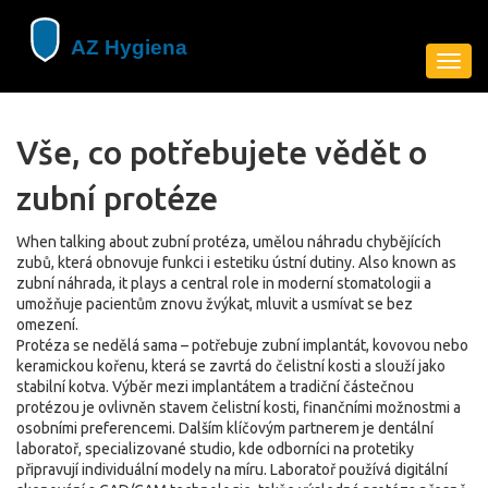
Zobra
navig
Vše, co potřebujete vědět o
zubní protéze
When talking about
zubní protéza
,
umělou náhradu chybějících
zubů, která obnovuje funkci i estetiku ústní dutiny
. Also known as
zubní náhrada
, it plays a central role in moderní stomatologii a
umožňuje pacientům znovu žvýkat, mluvit a usmívat se bez
omezení.
Protéza se nedělá sama – potřebuje
zubní implantát
,
kovovou nebo
keramickou kořenu, která se zavrtá do čelistní kosti a slouží jako
stabilní kotva
. Výběr mezi implantátem a tradiční částečnou
protézou je ovlivněn stavem čelistní kosti, finančními možnostmi a
osobními preferencemi. Dalším klíčovým partnerem je
dentální
laboratoř
,
specializované studio, kde odborníci na protetiky
připravují individuální modely na míru
. Laboratoř používá digitální