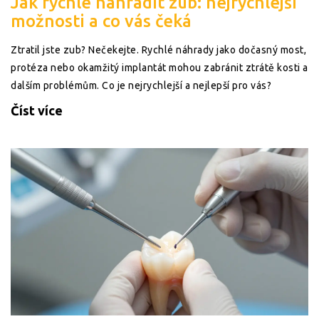
Jak rychle nahradit zub: nejrychlejší
možnosti a co vás čeká
Ztratil jste zub? Nečekejte. Rychlé náhrady jako dočasný most,
protéza nebo okamžitý implantát mohou zabránit ztrátě kosti a
dalším problémům. Co je nejrychlejší a nejlepší pro vás?
Číst více