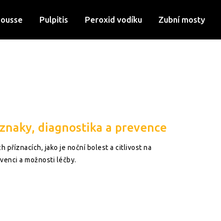
Mousse
Pulpitis
Peroxid vodíku
Zubní mosty
íznaky, diagnostika a prevence
 příznacích, jako je noční bolest a citlivost na
evenci a možnosti léčby.