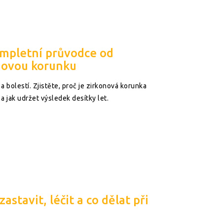
ompletní průvodce od
novou korunku
 bolestí. Zjistěte, proč je zirkonová korunka
a jak udržet výsledek desítky let.
astavit, léčit a co dělat při