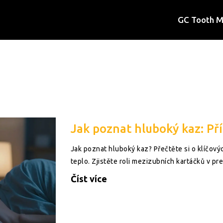
GC Tooth 
Jak poznat hluboký kaz: Př
Jak poznat hluboký kaz? Přečtěte si o klíčových
teplo. Zjistěte roli mezizubních kartáčků v pr
Číst více