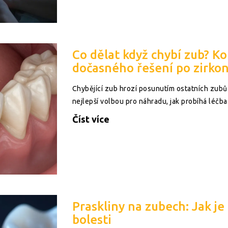
Co dělat když chybí zub? K
dočasného řešení po zirko
Chybějící zub hrozí posunutím ostatních zubů a
nejlepší volbou pro náhradu, jak probíhá léčba 
Číst více
Praskliny na zubech: Jak je z
bolesti