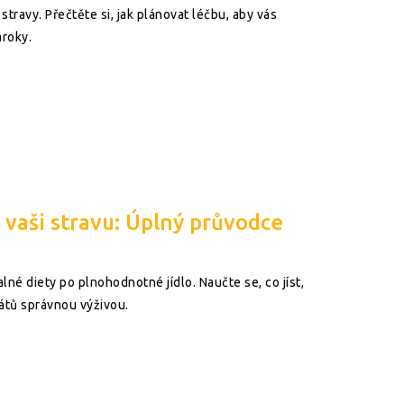
travy. Přečtěte si, jak plánovat léčbu, aby vás
ároky.
 vaši stravu: Úplný průvodce
né diety po plnohodnotné jídlo. Naučte se, co jíst,
átů správnou výživou.