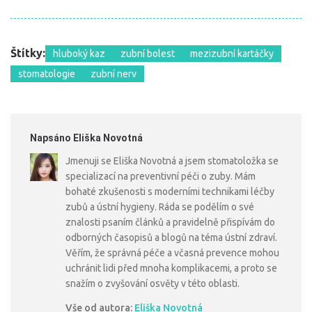
Štítky:
hluboký kaz
zubní bolest
mezizubní kartáčky
stomatologie
zubní nerv
Napsáno Eliška Novotná
Jmenuji se Eliška Novotná a jsem stomatoložka se
specializací na preventivní péči o zuby. Mám
bohaté zkušenosti s moderními technikami léčby
zubů a ústní hygieny. Ráda se podělím o své
znalosti psaním článků a pravidelně přispívám do
odborných časopisů a blogů na téma ústní zdraví.
Věřím, že správná péče a včasná prevence mohou
uchránit lidi před mnoha komplikacemi, a proto se
snažím o zvyšování osvěty v této oblasti.
Vše od autora:
Eliška Novotná