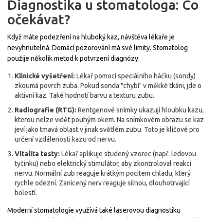
Diagnostika u stomatologa: Co
očekávat?
Když máte podezření na hluboký kaz, návštěva lékaře je
nevyhnutelná. Domácí pozorování má své limity. Stomatolog
použije několik metod k potvrzení diagnózy:
Klinické vyšetření:
Lékař pomocí speciálního háčku (sondy)
zkoumá povrch zuba. Pokud sonda "chybí" v měkké tkáni, jde o
aktivní kaz. Také hodnotí barvu a texturu zubu.
Radiografie (RTG):
Rentgenové snímky ukazují hloubku kazu,
kterou nelze vidět pouhým okem. Na snímkovém obrazu se kaz
jeví jako tmavá oblast v jinak světlém zubu. Toto je klíčové pro
určení vzdálenosti kazu od nervu.
Vitalita testy:
Lékař aplikuje studený vzorec (např. ledovou
tyčinku) nebo elektrický stimulátor, aby zkontroloval reakci
nervu. Normální zub reaguje krátkým pocitem chladu, který
rychle odezní. Zanícený nerv reaguje silnou, dlouhotrvající
bolestí.
Moderní stomatologie využívá také laserovou diagnostiku