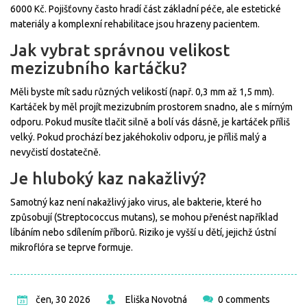
6000 Kč. Pojišťovny často hradí část základní péče, ale estetické
materiály a komplexní rehabilitace jsou hrazeny pacientem.
Jak vybrat správnou velikost
mezizubního kartáčku?
Měli byste mít sadu různých velikostí (např. 0,3 mm až 1,5 mm).
Kartáček by měl projít mezizubním prostorem snadno, ale s mírným
odporu. Pokud musíte tlačit silně a bolí vás dásně, je kartáček příliš
velký. Pokud prochází bez jakéhokoliv odporu, je příliš malý a
nevyčistí dostatečně.
Je hluboký kaz nakažlivý?
Samotný kaz není nakažlivý jako virus, ale bakterie, které ho
způsobují (Streptococcus mutans), se mohou přenést například
líbáním nebo sdílením příborů. Riziko je vyšší u dětí, jejichž ústní
mikroflóra se teprve formuje.
čen, 30 2026
Eliška Novotná
0 comments