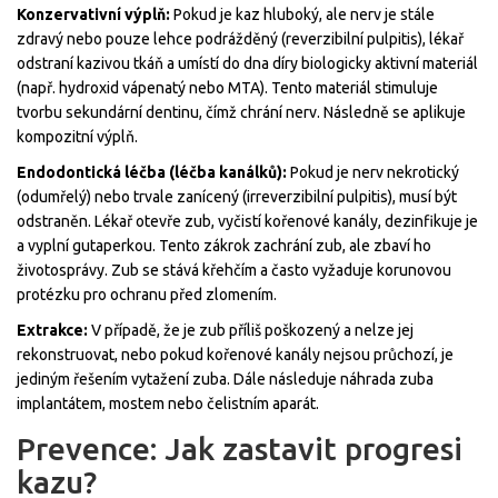
Konzervativní výplň:
Pokud je kaz hluboký, ale nerv je stále
zdravý nebo pouze lehce podrážděný (reverzibilní pulpitis), lékař
odstraní kazivou tkáň a umístí do dna díry biologicky aktivní materiál
(např. hydroxid vápenatý nebo MTA). Tento materiál stimuluje
tvorbu sekundární dentinu, čímž chrání nerv. Následně se aplikuje
kompozitní výplň.
Endodontická léčba (léčba kanálků):
Pokud je nerv nekrotický
(odumřelý) nebo trvale zanícený (irreverzibilní pulpitis), musí být
odstraněn. Lékař otevře zub, vyčistí kořenové kanály, dezinfikuje je
a vyplní gutaperkou. Tento zákrok zachrání zub, ale zbaví ho
životosprávy. Zub se stává křehčím a často vyžaduje korunovou
protézku pro ochranu před zlomením.
Extrakce:
V případě, že je zub příliš poškozený a nelze jej
rekonstruovat, nebo pokud kořenové kanály nejsou průchozí, je
jediným řešením vytažení zuba. Dále následuje náhrada zuba
implantátem, mostem nebo čelistním aparát.
Prevence: Jak zastavit progresi
kazu?