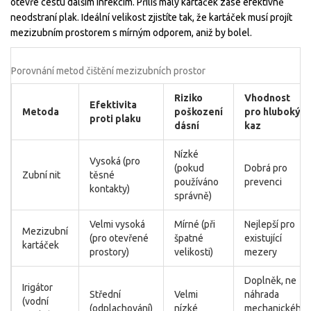
otevře cestu dalším infekcím. Příliš malý kartáček zase efektivně
neodstraní plak. Ideální velikost zjistíte tak, že kartáček musí projít
mezizubním prostorem s mírným odporem, aniž by bolel.
Porovnání metod čištění mezizubních prostor
Riziko
Vhodnost
Efektivita
Metoda
poškození
pro hluboký
proti plaku
dásní
kaz
Nízké
Vysoká (pro
(pokud
Dobrá pro
Zubní nit
těsné
používáno
prevenci
kontakty)
správně)
Velmi vysoká
Mírné (při
Nejlepší pro
Mezizubní
(pro otevřené
špatné
existující
kartáček
prostory)
velikosti)
mezery
Doplněk, ne
Irigátor
Střední
Velmi
náhrada
(vodní
(odplachování)
nízké
mechanického