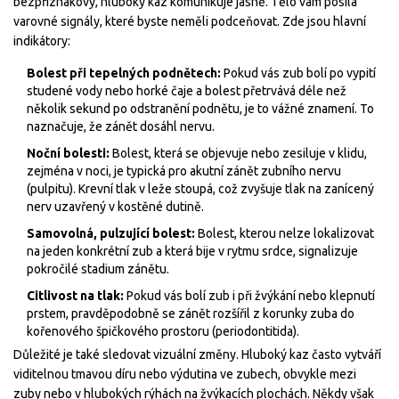
bezpříznakový, hluboký kaz komunikuje jasně. Tělo vám posílá
varovné signály, které byste neměli podceňovat. Zde jsou hlavní
indikátory:
Bolest při tepelných podnětech:
Pokud vás zub bolí po vypití
studené vody nebo horké čaje a bolest přetrvává déle než
několik sekund po odstranění podnětu, je to vážné znamení. To
naznačuje, že zánět dosáhl nervu.
Noční bolesti:
Bolest, která se objevuje nebo zesiluje v klidu,
zejména v noci, je typická pro akutní zánět zubního nervu
(pulpitu). Krevní tlak v leže stoupá, což zvyšuje tlak na zanícený
nerv uzavřený v kostěné dutině.
Samovolná, pulzující bolest:
Bolest, kterou nelze lokalizovat
na jeden konkrétní zub a která bije v rytmu srdce, signalizuje
pokročilé stadium zánětu.
Citlivost na tlak:
Pokud vás bolí zub i při žvýkání nebo klepnutí
prstem, pravděpodobně se zánět rozšířil z korunky zuba do
kořenového špičkového prostoru (periodontitida).
Důležité je také sledovat vizuální změny. Hluboký kaz často vytváří
viditelnou tmavou díru nebo výdutina ve zubech, obvykle mezi
zuby nebo v hlubokých rýhách na žvýkacích plochách. Někdy však