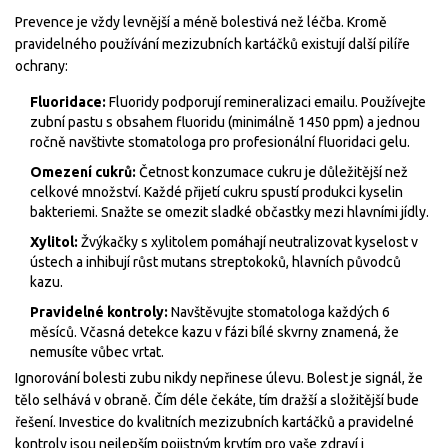
Prevence je vždy levnější a méně bolestivá než léčba. Kromě
pravidelného používání mezizubních kartáčků existují další pilíře
ochrany:
Fluoridace:
Fluoridy podporují remineralizaci emailu. Používejte
zubní pastu s obsahem fluoridu (minimálně 1450 ppm) a jednou
ročně navštivte stomatologa pro profesionální fluoridaci gelu.
Omezení cukrů:
Četnost konzumace cukru je důležitější než
celkové množství. Každé přijetí cukru spustí produkci kyselin
bakteriemi. Snažte se omezit sladké občastky mezi hlavními jídly.
Xylitol:
Žvýkačky s xylitolem pomáhají neutralizovat kyselost v
ústech a inhibují růst mutans streptokoků, hlavních původců
kazu.
Pravidelné kontroly:
Navštěvujte stomatologa každých 6
měsíců. Včasná detekce kazu v fázi bílé skvrny znamená, že
nemusíte vůbec vrtat.
Ignorování bolesti zubu nikdy nepřinese úlevu. Bolest je signál, že
tělo selhává v obraně. Čím déle čekáte, tím dražší a složitější bude
řešení. Investice do kvalitních mezizubních kartáčků a pravidelné
kontroly jsou nejlepším pojistným krytím pro vaše zdraví i