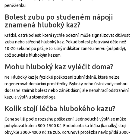
peněženku.
Bolest zubu po studeném nápoji
znamená hluboký kaz?
Krátká, ostrá bolest, která rychle odezní, může signalizovat citlivost
zubu nebo středně hluboký kaz. Pokud bolest přetrvává déle než
10-20 sekund po pití, je to silný indikátor zánětu nervu (pulpitidy),
což souvisí s hlubokým kazem.
Mohu hluboký kaz vyléčit doma?
Ne. Hluboký kaz je fyzické poškození zubní tkáně, které nelze
regenerovat domácími prostředky. Bylinky nebo ústní vody mohou
dočasně zmírnit bolest nebo zánět dásní, ale nenahradí odstranění
kazu a výplň u stomatologa.
Kolik stojí léčba hlubokého kazu?
Cena se liší podle rozsahu poškození. Jednoduchá výplň se může
pohybovat kolem 800-1500 Kč. Endodontická léčba (kanálky) stojí
obvykle 2000-4000 Kč za zub. Korunová protézka navíc přidá 3000-