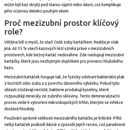
může být kaz skrytý pod starou výplní nebo dásní, což komplikuje
jeho včasnou detekci pouhým okem.
Proč mezizubní prostor klíčový
role?
Většina lidí si myslí, že stačí čistit zuby kartáčkem. Realita je však
jiná. Až 35 % všech kazových lézí vzniká právě v mezizubních
prostorech, kde běžný kartáč nedosáhne. Zde nastupují
mezizubní
kartáčky
, které jsou nezbytným doplňkem pro prevenci hlubokého
kazu.
Mezizubní kartáček funguje tak, že fyzicky odstraní bakteriální plak
z bočních stěn zubů a z povrchu dásenního výběžku. Pokud tyto
oblasti zůstávají nečisté, bakterie produkují kyseliny, které
rozpouštějí minerály ze zubního skloviny. Tento demineralizační
proces vede k vytvoření mikroskopických trhlin, kterými se infekce
dostává hlouběji.
Používání správné velikosti mezizubního kartáčku je kritické. Příliš
velký kartáček poškodí dásně a způsobí jejich recesi, což paradoxně