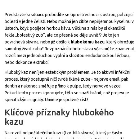
Představte si situaci: probudíte se uprostřed noci s ostrou, pulzující
bolestí v jedné čelisti. Nebo možná jen cítíte nepříjemnou kyselinu v
ústech, když popijete horkou kávu. Většina z nás by si okamžitě
řekla „bolestivý zub“, ale co přesně se děje uvnitř? Je to jen
povrchová skvrna, nebo již došlo k
hlubokému kazu
, který ohrožuje
samotný život zuba?
Rozpoznání tohoto stavu včas může znamenat
rozdíl mezi jednoduchou výplní a složitou endodontickou léčbou,
nebo dokonce extrakcí.
Hluboký kaz není jen estetickým problémem. Je to aktivní infekční
proces, který postupně ničí tvrdé tkáně zuba - nejprve email, pak
dentin a nakonec směřuje přímo k pulpe, tedy nervové vazce.
Pokud tento proces ignorujete, tělo se snaží bránit, což projevuje
specifickými signály. Umíme je správně číst?
Klíčové příznaky hlubokého
kazu
Na rozdíl od počátečního kazu (tzv. bílá skvrna), který je často