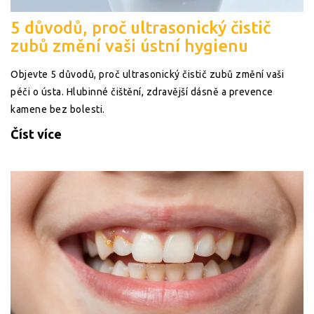
5 důvodů, proč ultrasonický čistič
zubů změní vaši ústní hygienu
Objevte 5 důvodů, proč ultrasonický čistič zubů změní vaši
péči o ústa. Hlubinné čištění, zdravější dásně a prevence
kamene bez bolesti.
Číst více