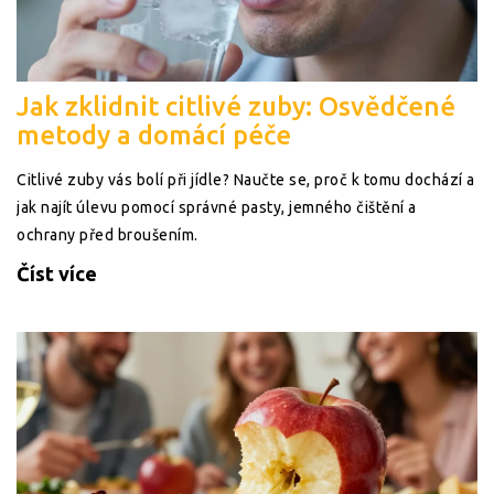
Jak zklidnit citlivé zuby: Osvědčené
metody a domácí péče
Citlivé zuby vás bolí při jídle? Naučte se, proč k tomu dochází a
jak najít úlevu pomocí správné pasty, jemného čištění a
ochrany před broušením.
Číst více