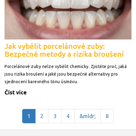
Jak vybělit porcelánové zuby:
Bezpečné metody a rizika broušení
Porcelánové zuby nelze vybělit chemicky. Zjistěte proč, jaká
jsou rizika broušení a jaké jsou bezpečné alternativy pro
sjednocení barevného tónu úsměvu.
Číst více
1
2
3
4
&mldr;
8