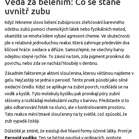
Věda za bělením: Co se stane
uvnitř zubu
Když řekneme slovo
bělení zubů
proces zlehčování barevného
odstínu zubů pomocí chemických látek nebo fyzikálních metod
,
okamžitě se mnoha lidem vybaví agresivní chemie. Ve skutečnosti
jde o relativně jednoduchou reakxi. Která zahrnuje především dva
klíčové hráče: oxidace a difúze. Samozřejmě, ne všechny barvy
odejdou stejně rychle. To závisí na tom, zda pigment proniknul do
povrchu, nebo zda se nachází hlouběji v dentinu.
Zásadním faktorem je aktivní sloučenina, kterou většinou najdeme v
gelu. Nejčastěji se jedná o peroxid. Tento prvek působí jako silné
oxidační činidlo. Když se aplikuje na zubní povrch, rozkládá se na
vodík a kyslík. Tyto molekuly kyslíku pak pronikají póry zubní
skloviny a rozkládají molekulární vazby v barvivu. Představte si to
jako odbarvování fotek na slunci, ale v kontrolovaném prostoru.
Tato reakce mění tmavé sloučeniny na ty světlé, což způsobí, že
zub vypadá čistěji.
Důležité je zmínit, že existují dvě hlavní formy účinné látky. První je
Peroxid vodíku
. Ten se běžně používá v ordinacích, protože