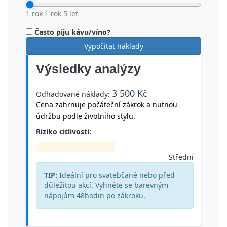
1 rok
1 rok
5 let
Často piju kávu/víno?
Vypočítat náklady
Výsledky analýzy
3 500 Kč
Odhadované náklady:
Cena zahrnuje počáteční zákrok a nutnou
údržbu podle životního stylu.
Riziko citlivosti:
Střední
TIP:
Ideální pro svatebčané nebo před
důležitou akcí. Vyhněte se barevným
nápojům 48hodin po zákroku.