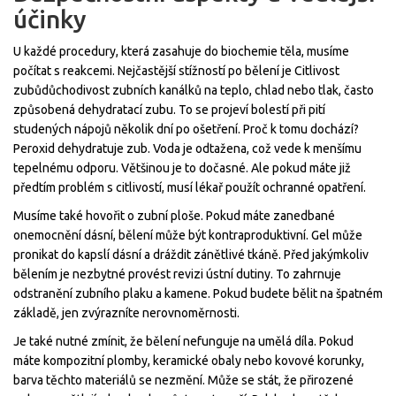
účinky
U každé procedury, která zasahuje do biochemie těla, musíme
počítat s reakcemi. Nejčastější stížností po bělení je
Citlivost
zubů
důchodivost zubních kanálků na teplo, chlad nebo tlak, často
způsobená dehydratací zubu
. To se projeví bolestí při pití
studených nápojů několik dní po ošetření. Proč k tomu dochází?
Peroxid dehydratuje zub. Voda je odtažena, což vede k menšímu
tepelnému odporu. Většinou je to dočasné. Ale pokud máte již
předtím problém s citlivostí, musí lékař použít ochranné opatření.
Musíme také hovořit o zubní ploše. Pokud máte zanedbané
onemocnění dásní, bělení může být kontraproduktivní. Gel může
pronikat do kapslí dásní a dráždit zánětlivé tkáně. Před jakýmkoliv
bělením je nezbytné provést revizi ústní dutiny. To zahrnuje
odstranění zubního plaku a kamene. Pokud budete bělit na špatném
základě, jen zvýrazníte nerovnoměrnosti.
Je také nutné zmínit, že bělení nefunguje na umělá díla. Pokud
máte kompozitní plomby, keramické obaly nebo kovové korunky,
barva těchto materiálů se nezmění. Může se stát, že přirozené