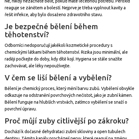
Ne, nikdy nezačněte bělit, pokud máte léčebnou potřebu. Peroxid
reaguje se zánětem a bolestí. Nejprve je třeba vyplnout kavity a
řešit infekce, aby bylo dosaženo zdravotního stavu.
Je bezpečné bělení během
těhotenství?
Odborníci nedoporučují jakékoli kozmetické procedury s
chemickými látkami během těhotenství. Rizika jsou minimální, ale
raději počkejte do doby, kdy dítě kojí. Hygiena se stále snažíte
zachovávat, ale léky nepoužívejte.
V čem se liší bělení a vybělení?
Bělení je chemický proces, který mění barvu zubů. Vybělení obvykle
odkazuje na odstranění povrchových nečistot, jako je zubní kámen.
Bělení funguje na hlubších vrstvách, zatímco vybělení se snaží o
povrchní úpravu.
Proč můjí zuby citlivější po zákroku?
Dochází k dočasné dehydrataci zubní skloviny a open tubulech
dentinu. Těmito kanály procházejí nervy, které reagují na změny