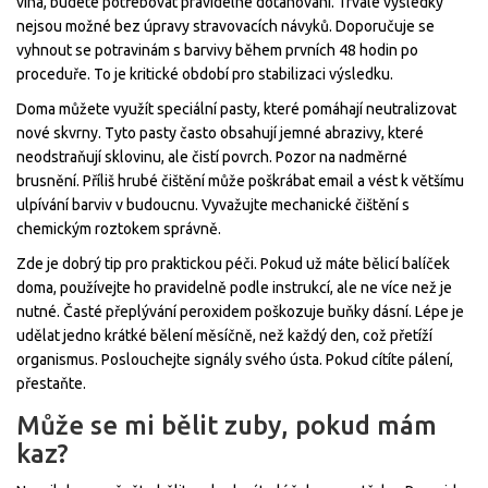
vína, budete potřebovat pravidelné dotahování. Trvalé výsledky
nejsou možné bez úpravy stravovacích návyků. Doporučuje se
vyhnout se potravinám s barvivy během prvních 48 hodin po
proceduře. To je kritické období pro stabilizaci výsledku.
Doma můžete využít speciální pasty, které pomáhají neutralizovat
nové skvrny. Tyto pasty často obsahují jemné abrazivy, které
neodstraňují sklovinu, ale čistí povrch. Pozor na nadměrné
brusnění. Příliš hrubé čištění může poškrábat email a vést k většímu
ulpívání barviv v budoucnu. Vyvažujte mechanické čištění s
chemickým roztokem správně.
Zde je dobrý tip pro praktickou péči. Pokud už máte bělicí balíček
doma, používejte ho pravidelně podle instrukcí, ale ne více než je
nutné. Časté přeplývání peroxidem poškozuje buňky dásní. Lépe je
udělat jedno krátké bělení měsíčně, než každý den, což přetíží
organismus. Poslouchejte signály svého ústa. Pokud cítíte pálení,
přestaňte.
Může se mi bělit zuby, pokud mám
kaz?