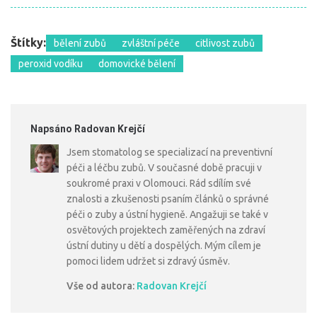
Štítky:
bělení zubů
zvláštní péče
citlivost zubů
peroxid vodíku
domovické bělení
Napsáno Radovan Krejčí
Jsem stomatolog se specializací na preventivní
péči a léčbu zubů. V současné době pracuji v
soukromé praxi v Olomouci. Rád sdílím své
znalosti a zkušenosti psaním článků o správné
péči o zuby a ústní hygieně. Angažuji se také v
osvětových projektech zaměřených na zdraví
ústní dutiny u dětí a dospělých. Mým cílem je
pomoci lidem udržet si zdravý úsměv.
Vše od autora:
Radovan Krejčí