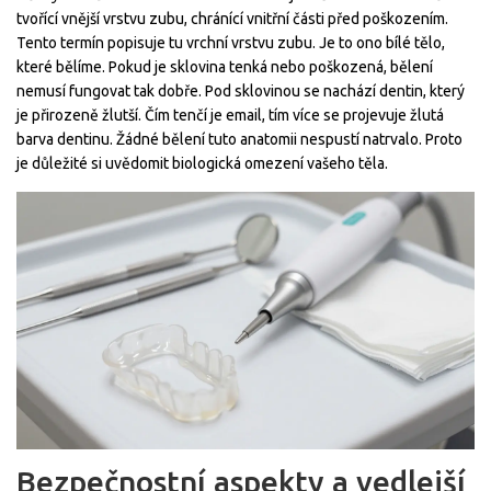
tvořící vnější vrstvu zubu, chránící vnitřní části před poškozením
.
Tento termín popisuje tu vrchní vrstvu zubu. Je to ono bílé tělo,
které bělíme. Pokud je sklovina tenká nebo poškozená, bělení
nemusí fungovat tak dobře. Pod sklovinou se nachází dentin, který
je přirozeně žlutší. Čím tenčí je email, tím více se projevuje žlutá
barva dentinu. Žádné bělení tuto anatomii nespustí natrvalo. Proto
je důležité si uvědomit biologická omezení vašeho těla.
Bezpečnostní aspekty a vedlejší