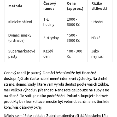
Časový
Cena
Riziko
Metoda
rámec
(approx.)
citlivosti
1-2
2000 -
Klinické bělení
Střední
hodiny
5000 Kč
Domácí masky
1500 -
2-4 týdny
Nízké
(ordinace)
3000 Kč
Supermarketové
Každý
100 - 300
Jako
pásty
den
Kč
nejnižší
Cenový rozdíl je patrný. Domácí řešení může být finančně
dostupnější, ale často nabízí méně intenzivní výsledky. Na druhé
straně, domácí sady, které vám vyrobí dentist podle vašich zúbků,
mají velkou výhodu v přesnosti. Nanesete gel pouze na zuby a ne
na dásně. To snižuje riziko podráždění. Pokud si kupujete hotové
produkty bez konzultace, musíte být velmi obeznámeni s tím, kde
končí váš dásňový okraj.
Někdy se můžete setkat s
Zubní email
nejtvrdší tkáň lidského těla