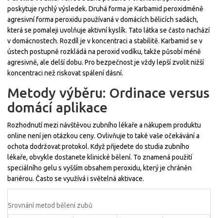
poskytuje rychlý výsledek. Druhá forma je
Karbamid peroxid
méně
agresivní forma peroxidu používaná v domácích bělicích sadách,
která se pomaleji uvolňuje aktivní kyslík
. Tato látka se často nachází
v domácnostech. Rozdíl je v koncentraci a stabilitě. Karbamid se v
ústech postupně rozkládá na peroxid vodíku, takže působí méně
agresivně, ale delší dobu. Pro bezpečnost je vždy lepší zvolit nižší
koncentraci než riskovat spálení dásní.
Metody výběru: Ordinace versus
domácí aplikace
Rozhodnutí mezi návštěvou zubního lékaře a nákupem produktu
online není jen otázkou ceny. Ovlivňuje to také vaše očekávání a
ochota dodržovat protokol. Když přijedete do studia zubního
lékaře, obvykle dostanete klinické bělení. To znamená použití
speciálního gelu s vyšším obsahem peroxidu, který je chráněn
bariérou. Často se využívá i světelná aktivace.
Srovnání metod bělení zubů