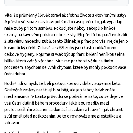
Víte, že průměrný člověk stráví až třetinu života s otevřenými ústy?
A přesto většina z nás tráví příliš málo času péčí o to, jak vypadají
naše zuby při tom úsměvu. Pokud jste někdy zakopli o hnědé
skvrny na kávovém poháru nebo se styděli před fotoaparátem kvůli
žlutavému nádechu zubů, tento článek je přímo pro vás. Nejde jen o
kosmetický efekt. Zdravé a svěží zuby jsou často indikátorem
celkové hygieny. Pojďme si však být upřímní: bělení není kouzelná
hůlka, která vyřeší všechno. Musíme pochopit vědu za tímto
procesem, abychom se vyhli chybám, které by mohly poškodit vaše
ústní dutinu.
Hodně lidí si myslí, že bělí pastou, kterou viděla v supermarketu.
Skutečné změny nastávají hlouběji, ale jen tehdy, když znáte
mechanismus. V tomto průvodci se podíváme na to, co se děje ve
vaší ústní dutině během procedury, jaké jsou rozdíly mezi
profesionálním zásahem a domácími sadami a hlavně - jak chránit
svůj email před poškozením. Je to o rovnováze mezi estetikou a
zdravím.