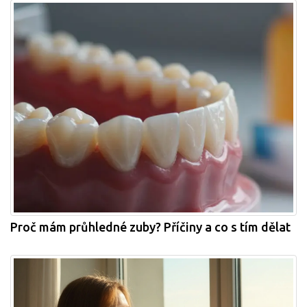
Proč mám průhledné zuby? Příčiny a co s tím dělat