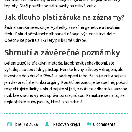
teploty. Stačí použít speciální pasty na citlivé zuby.
Jak dlouho platí záruka na záznamy?
Žádná záruka neexistuje. Výsledky závisí na genetice a životním
stylu. Pokud přestanete pít barvicí nápoje, výsledek trvá déle.
Obecně se počítá s 1-3 lety při běžné údržbě.
Shrnutí a závěrečné poznámky
Bělení zubů je efektivní metoda, jak obnovit sebevědomí, ale
vyžaduje zodpovědný přístup. Není to levný nákupy v drogerii, ale
investice do zdraví. Klíčové je pochopení toho, že vaše zuby nejsou
jen dekorací, ale funkcí orgány. Použití peroxidu je bezpečné, pokud
respektujete limity. Pokud nejste si jisti, navštivte odborníka. Mnoho
rizik lze snadno vyřešit správnou diagnózou. Pamatuje se na to, že
nejlepší bílé zuby jsou ty, které jsou zdravé.
bře, 28 2026
Radovan Krejčí
0 comments