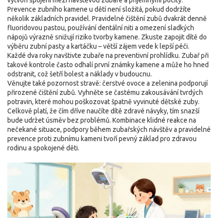
vytvoří spojení mezi návštěvou zubaře a příjemnými pocity.
Prevence zubního kamene u dětí není složitá, pokud dodržíte
několik základních pravidel. Pravidelné čištění zubů dvakrát denně
fluoridovou pastou, používání dentální niti a omezení sladkých
nápojů výrazně snižují riziko tvorby kamene. Zkuste zapojit dítě do
výběru zubní pasty a kartáčku – větší zájem vede k lepší péči.
Každé dva roky navštivte zubaře na preventivní prohlídku. Zubař při
takové kontrole často odhalí první známky kamene a může ho hned
odstranit, což šetří bolest a náklady v budoucnu.
Věnujte také pozornost stravě: čerstvé ovoce a zelenina podporují
přirozené čištění zubů. Vyhněte se častému zakousávání tvrdých
potravin, které mohou poškozovat špatně vyvinuté dětské zuby.
Celkově platí, že čím dříve naučíte dítě zdravé návyky, tím snazší
bude udržet úsměv bez problémů. Kombinace klidné reakce na
nečekané situace, podpory během zubařských návštěv a pravidelné
prevence proti zubnímu kameni tvoří pevný základ pro zdravou
rodinu a spokojené děti.