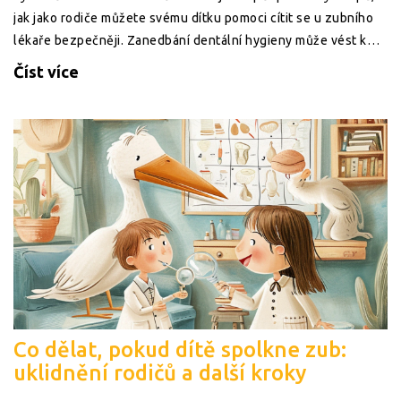
jak jako rodiče můžete svému dítku pomoci cítit se u zubního
lékaře bezpečněji. Zanedbání dentální hygieny může vést k
vážným zdravotním problémům, proto je důležité tento strach
Číst více
překonat co nejdříve.
Co dělat, pokud dítě spolkne zub:
uklidnění rodičů a další kroky