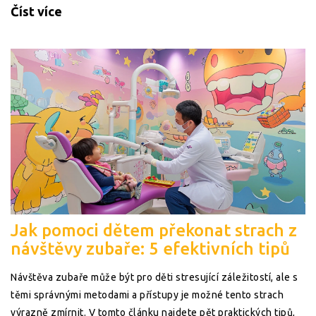
dětí.
Číst více
Jak pomoci dětem překonat strach z
návštěvy zubaře: 5 efektivních tipů
Návštěva zubaře může být pro děti stresující záležitostí, ale s
těmi správnými metodami a přístupy je možné tento strach
výrazně zmírnit. V tomto článku najdete pět praktických tipů,