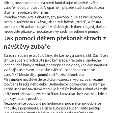
břicha, nevolnost nebo zvracení, kontaktujte okamžitě svého
zubaře nebo pohotovost. V opačném případě stačí sledovat, zda
dítě nemá potíže s dýcháním.
Pořádně promluvte s dítětem, aby pochopilo, že se nic vážného
nestalo. Můžete mu ukázat, jak se zub běžně „ztrácí“, a tím mu
pomoci snížit úzkost. Když se v následujících dnech objeví jakékoli
neobvyklé příznaky, neotálejte s vyhledáním odborné pomoci.
Jak pomoci dětem překonat strach z
návštěvy zubaře
Strach z zubaře je u dětí běžný, ale lze ho výrazně snížit. Začněte s
tím, že zubaře představíte jako kamaráda. Přečtěte si společně
jednoduché knihy o zubaři, podívejte se na videa, kde děti návštěvu
zvládají s úsměvem. Praktické cvičení – napodobit, co se ve
zubařské křesle děje, pomůže dítěti získat kontrolu.
Při samotné návštěvě dejte dítěti možnost si vybrat, co si vezme
(oblíbená hračka nebo deka). Jednoduchý odměňovací systém po
každé úspěšné návštěvě motivuje k dalším krokům. Pokud váš malý
ještě není připraven, zvažte krátkou konzultaci bez zákroku, kde si
jen zvyknou na prostředí.
Nezapomeňte pozitivně po hodnocení: pochvalte, jak dobře se
chovalo, a připomeňte, že čisté zuby jsou super. Tento přístup