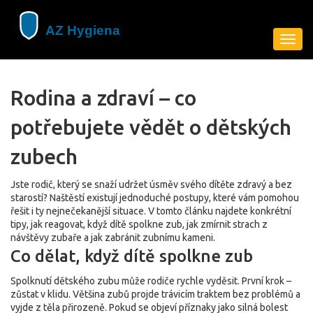
Zobra
navig
Rodina a zdraví – co
potřebujete vědět o dětských
zubech
Jste rodič, který se snaží udržet úsměv svého dítěte zdravý a bez
starostí? Naštěstí existují jednoduché postupy, které vám pomohou
řešit i ty nejnečekanější situace. V tomto článku najdete konkrétní
tipy, jak reagovat, když dítě spolkne zub, jak zmírnit strach z
návštěvy zubaře a jak zabránit zubnímu kameni.
Co dělat, když dítě spolkne zub
Spolknutí dětského zubu může rodiče rychle vyděsit. První krok –
zůstat v klidu. Většina zubů projde trávicím traktem bez problémů a
vyjde z těla přirozeně. Pokud se objeví příznaky jako silná bolest