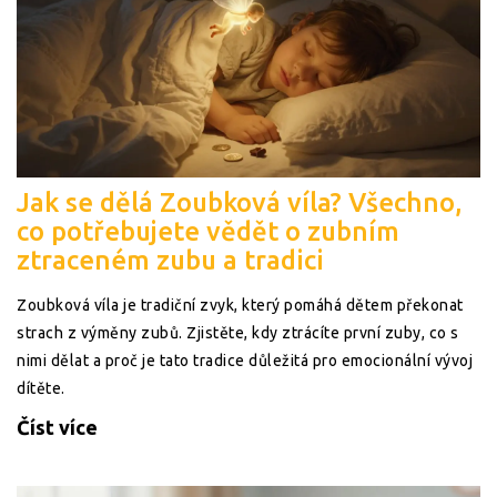
Jak se dělá Zoubková víla? Všechno,
co potřebujete vědět o zubním
ztraceném zubu a tradici
Zoubková víla je tradiční zvyk, který pomáhá dětem překonat
strach z výměny zubů. Zjistěte, kdy ztrácíte první zuby, co s
nimi dělat a proč je tato tradice důležitá pro emocionální vývoj
dítěte.
Číst více