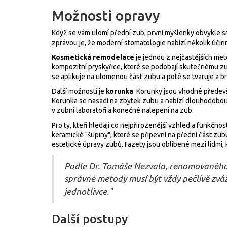
Možnosti opravy
Když se vám ulomí přední zub, první myšlenky obvykle smě
zprávou je, že moderní stomatologie nabízí několik úč
Kosmetická remodelace
je jednou z nejčastějších meto
kompozitní pryskyřice, které se podobají skutečnému zu
se aplikuje na ulomenou část zubu a poté se tvaruje a b
Další možností je
korunka
. Korunky jsou vhodné předevš
Korunka se nasadí na zbytek zubu a nabízí dlouhodobou 
v zubní laboratoři a konečné nalepení na zub.
Pro ty, kteří hledají co nejpřirozenější vzhled a funkčnost
keramické "šupiny", které se připevní na přední část zub
estetické úpravy zubů. Fazety jsou oblíbené mezi lidmi,
Podle Dr. Tomáše Nezvala, renomovaného 
správné metody musí být vždy pečlivě zvá
jednotlivce."
Další postupy