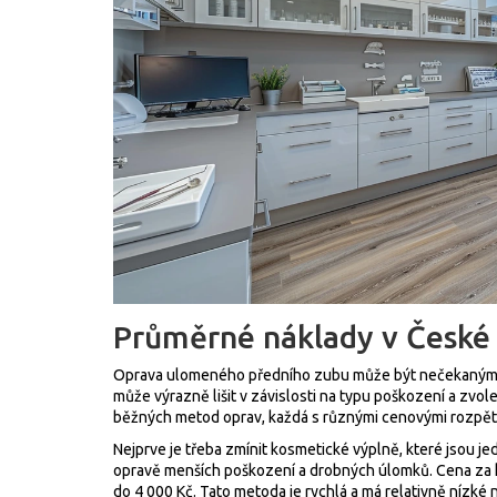
Průměrné náklady v České 
Oprava ulomeného předního zubu může být nečekaným vý
může výrazně lišit v závislosti na typu poškození a zvo
běžných metod oprav, každá s různými cenovými rozpět
Nejprve je třeba zmínit kosmetické výplně, které jsou je
opravě menších poškození a drobných úlomků. Cena za
do 4 000 Kč. Tato metoda je rychlá a má relativně nízké n