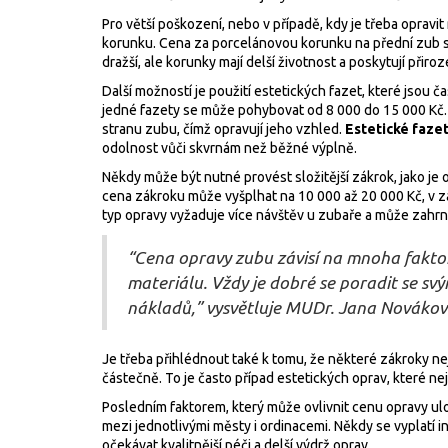
Pro větší poškození, nebo v případě, kdy je třeba opra
korunku. Cena za porcelánovou korunku na přední zub s
dražší, ale korunky mají delší životnost a poskytují přiro
Další možností je použití estetických fazet, které jsou č
jedné fazety se může pohybovat od 8 000 do 15 000 Kč. F
stranu zubu, čímž opravují jeho vzhled.
Estetické faze
odolnost vůči skvrnám než běžné výplně.
Někdy může být nutné provést složitější zákrok, jako je
cena zákroku může vyšplhat na 10 000 až 20 000 Kč, v záv
typ opravy vyžaduje více návštěv u zubaře a může zahr
“Cena opravy zubu závisí na mnoha fakto
materiálu. Vždy je dobré se poradit se s
nákladů,” vysvětluje MUDr. Jana Nováková,
Je třeba přihlédnout také k tomu, že některé zákroky n
částečně. To je často případ estetických oprav, které n
Posledním faktorem, který může ovlivnit cenu opravy ulo
mezi jednotlivými městy i ordinacemi. Někdy se vyplatí 
očekávat kvalitnější péči a delší výdrž oprav.