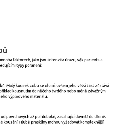
bů
noha faktorech, jako jsou intenzita úrazu, věk pacienta a
edujícími typy poranění:
ubů. Malý kousek zubu se ulomí, ovšem jeho větší část zůstává
příklad kousnutím do něčeho tvrdého nebo méně závažným
hého výplňového materiálu.
od povrchových až po hluboké, zasahující dovnitř do dřeně.
lné kousání. Hlubší praskliny mohou vyžadovat komplexnější