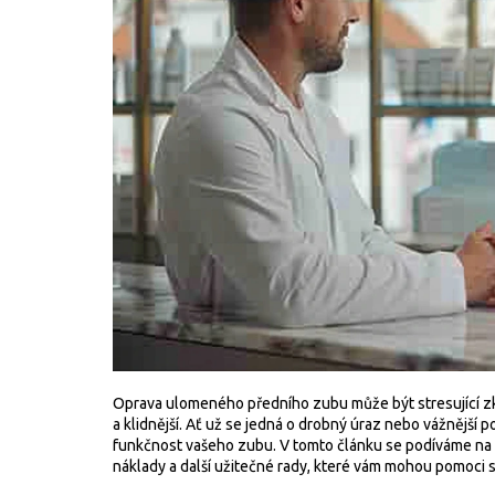
Oprava ulomeného předního zubu může být stresující zku
a klidnější. Ať už se jedná o drobný úraz nebo vážnější p
funkčnost vašeho zubu. V tomto článku se podíváme na
náklady a další užitečné rady, které vám mohou pomoci 