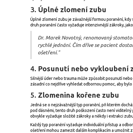
3.
Úplné zlomení zubu
Úplné zlomení zubu je závažnější formou poranění, kdy 
druh poranění často vyžaduje intenzivnější zákroky, jak
Dr. Marek Novotný, renomovaný stomatolo
rychlé jednání. Čím dříve se pacient dosta
ošetření."
4.
Posunutí nebo vykloubení 
Silnější úder nebo trauma může způsobit posunutí nebo 
zásadní co nejdříve vyhledat odbornou pomoc, aby bylo 
5.
Zlomenina kořene zubu
Jedná se o nejzávažnější typ poranění, při kterém dochá
pod dásněmi, tento druh poškození často není viditel
obvykle vyžaduje složité zákroky a někdy i extrakci zubu
Každý typ poranění vyžaduje individuální přístup a odb
ošetření mohou zamezit dalším komplikacím a umožnit 