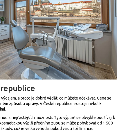
republice
dajem, a proto je dobré vědět, co můžete očekávat. Cena se
leném způsobu opravy. V České republice existuje několik
ími.
dnou z nejčastějších možností. Tyto výplně se obvykle používají k
 kosmetickou výplň předního zubu se může pohybovat od 1 500
áklady, což je velká výhoda, pokud vás trápí finance.