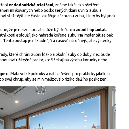
třebí
endodontické ošetření
, známé také jako ošetření
anění infikovaných nebo poškozených tkání uvnitř zubu a
t složitější, ale často zajišťuje záchranu zubu, který by byl jinak
ené, že je nelze opravit, může být řešením
zubní implantát
.
istní kosti a slouží jako náhrada kořene zubu. Na implantát se pak
í. Tento postup je nákladnější a časově náročnější, ale výsledky
dy, které chrání zubní lůžko a okolní zuby do doby, než bude
hou být užitečné pro ty, kteří čekají na výrobu korunky nebo
e udělala velké pokroky a nabízí řešení pro prakticky jakékoli
 svůj chrup, aby se minimalizovalo riziko dalšího poškození.