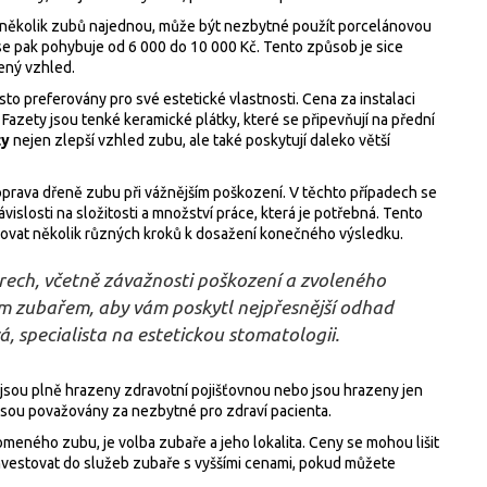
vit několik zubů najednou, může být nezbytné použít porcelánovou
e pak pohybuje od 6 000 do 10 000 Kč. Tento způsob je sice
zený vzhled.
asto preferovány pro své estetické vlastnosti. Cena za instalaci
azety jsou tenké keramické plátky, které se připevňují na přední
ty
nejen zlepší vzhled zubu, ale také poskytují daleko větší
 oprava dřeně zubu při vážnějším poškození. V těchto případech se
islosti na složitosti a množství práce, která je potřebná. Tento
novat několik různých kroků k dosažení konečného výsledku.
rech, včetně závažnosti poškození a zvoleného
vým zubařem, aby vám poskytl nejpřesnější odhad
 specialista na estetickou stomatologii.
ejsou plně hrazeny zdravotní pojišťovnou nebo jsou hrazeny jen
ejsou považovány za nezbytné pro zdraví pacienta.
meného zubu, je volba zubaře a jeho lokalita. Ceny se mohou lišit
investovat do služeb zubaře s vyššími cenami, pokud můžete