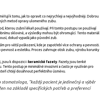
řují k tomu, jak to opravit co nejrychleji a nejvýhodněji. Dobrou
inných metod opravy ulomeného zubu.
d, kterou zubní lékaři používají. Při tomto postupu se používají
bnímu sklovině, a výsledky mohou být ohromující. Tento materiál
rousí, dokud vypadá jako původní zub.
ím pro větší poškození, kde je zapotřebí více ochrany a pevnosti.
pevnost a estetiku. Proces zahrnuje otisk zubu, výrobu korunky
, jsou k dispozici i
keramické fazety
. Fazety jsou tenké
u. Tento postup je minimálně invazivní a často je využíván pro
 kteří chtějí dosáhnout perfektního úsměvu.
stomatologa, "každý pacient je jedinečný a výběr
žen na základě specifických potřeb a preferencí