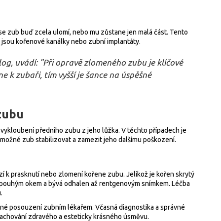
se zub buď zcela ulomí, nebo mu zůstane jen malá část. Tento
o jsou kořenové kanálky nebo zubní implantáty.
g, uvádí: "Při opravě zlomeného zubu je klíčové
ne k zubaři, tím vyšší je šance na úspěšné
zubu
vykloubení předního zubu z jeho lůžka. V těchto případech je
možné zub stabilizovat a zamezit jeho dalšímu poškození.
zí k prasknutí nebo zlomení kořene zubu. Jelikož je kořen skrytý
ný pouhým okem a bývá odhalen až rentgenovým snímkem. Léčba
.
orné posouzení zubním lékařem. Včasná diagnostika a správné
zachování zdravého a esteticky krásného úsměvu.