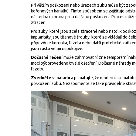
Při větším poškození nebo úrazech zubu může být zapo
kořenových kanálků. Tímto způsobem se zajišťuje odstr
následná ochrana proti dalšímu poškození. Proces může bý
ztracen.
Pro zuby, které jsou zcela ztracené nebo natolik poškoz
Implantáty jsou titanové šrouby, které se vkládají do čel
připevňuje korunka, fazeta nebo další protetické zařízen
jsou často velmi uspokojivé.
Dočasné řešení
může zahrnovat různé temporární náhra
moci být provedeno trvalé ošetření. Dočasné náhrady mo
fazety.
Zvedněte si náladu
a pamatujte, že moderní stomatologi
poškození zubu. Nezapomeňte se také pravidelně starat o