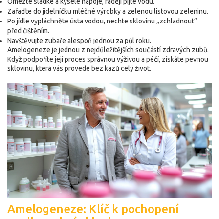
Omezte sladké a kyselé nápoje, raději pijte vodu.
Zařaďte do jídelníčku mléčné výrobky a zelenou listovou zeleninu.
Po jídle vypláchněte ústa vodou, nechte sklovinu „zchladnout“
před čištěním.
Navštěvujte zubaře alespoň jednou za půl roku.
Amelogeneze je jednou z nejdůležitějších součástí zdravých zubů.
Když podpoříte její proces správnou výživou a péčí, získáte pevnou
sklovinu, která vás provede bez kazů celý život.
Amelogeneze: Klíč k pochopení