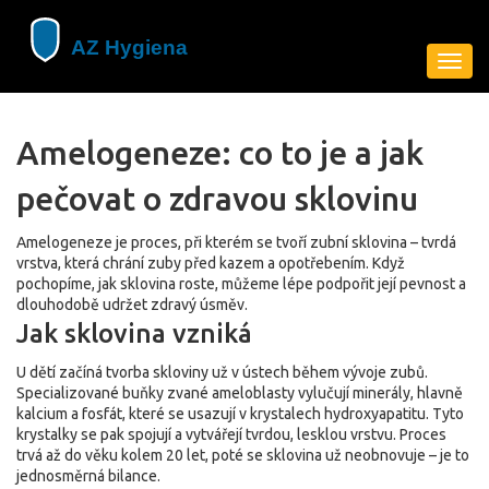
Zobra
navig
Amelogeneze: co to je a jak
pečovat o zdravou sklovinu
Amelogeneze je proces, při kterém se tvoří zubní sklovina – tvrdá
vrstva, která chrání zuby před kazem a opotřebením. Když
pochopíme, jak sklovina roste, můžeme lépe podpořit její pevnost a
dlouhodobě udržet zdravý úsměv.
Jak sklovina vzniká
U dětí začíná tvorba skloviny už v ústech během vývoje zubů.
Specializované buňky zvané ameloblasty vylučují minerály, hlavně
kalcium a fosfát, které se usazují v krystalech hydroxyapatitu. Tyto
krystalky se pak spojují a vytvářejí tvrdou, lesklou vrstvu. Proces
trvá až do věku kolem 20 let, poté se sklovina už neobnovuje – je to
jednosměrná bilance.