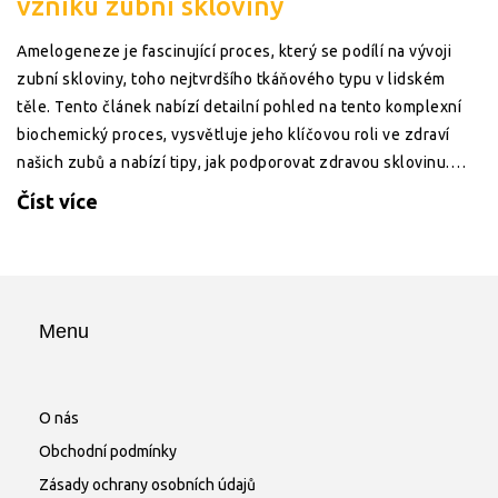
vzniku zubní skloviny
Amelogeneze je fascinující proces, který se podílí na vývoji
zubní skloviny, toho nejtvrdšího tkáňového typu v lidském
těle. Tento článek nabízí detailní pohled na tento komplexní
biochemický proces, vysvětluje jeho klíčovou roli ve zdraví
našich zubů a nabízí tipy, jak podporovat zdravou sklovinu.
Přečtěte si, proč je amelogeneze tak důležitá a co můžete
Číst více
udělat pro udržení zdraví vaší ústní dutiny.
Menu
O nás
Obchodní podmínky
Zásady ochrany osobních údajů