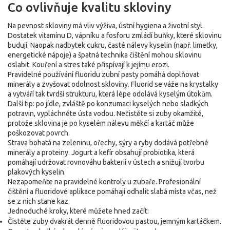
Co ovlivňuje kvalitu skloviny
Na pevnost skloviny má vliv výživa, ústní hygiena a životní styl.
Dostatek vitamínu D, vápníku a fosforu zmládí buňky, které sklovinu
budují. Naopak nadbytek cukru, časté nálevy kyselin (např. limetky,
energetické nápoje) a špatná technika čištění mohou sklovinu
oslabit. Kouření a stres také přispívají k jejímu erozi.
Pravidelné používání fluoridu zubní pasty pomáhá doplňovat
minerály a zvyšovat odolnost skloviny. Fluorid se váže na krystalky
a vytváří tak tvrdší strukturu, která lépe odolává kyselým útokům.
Další tip: po jídle, zvláště po konzumaci kyselých nebo sladkých
potravin, vypláchněte ústa vodou. Nečistěte si zuby okamžitě,
protože sklovina je po kyselém nálevu měkčí a kartáč může
poškozovat povrch.
Strava bohatá na zeleninu, ořechy, sýry a ryby dodává potřebné
minerály a proteiny. Jogurt a kefír obsahují probiotika, která
pomáhají udržovat rovnováhu bakterií v ústech a snižují tvorbu
plakových kyselin.
Nezapomeňte na pravidelné kontroly u zubaře. Profesionální
čištění a fluoridové aplikace pomáhají odhalit slabá místa včas, než
se z nich stane kaz.
Jednoduché kroky, které můžete hned začít:
Čistěte zuby dvakrát denně fluoridovou pastou, jemným kartáčkem.