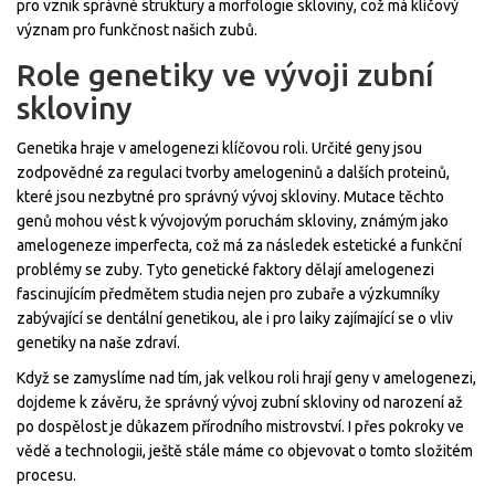
pro vznik správné struktury a morfologie skloviny, což má klíčový
význam pro funkčnost našich zubů.
Role genetiky ve vývoji zubní
skloviny
Genetika hraje v amelogenezi klíčovou roli. Určité geny jsou
zodpovědné za regulaci tvorby amelogeninů a dalších proteinů,
které jsou nezbytné pro správný vývoj skloviny. Mutace těchto
genů mohou vést k vývojovým poruchám skloviny, známým jako
amelogeneze imperfecta, což má za následek estetické a funkční
problémy se zuby. Tyto genetické faktory dělají amelogenezi
fascinujícím předmětem studia nejen pro zubaře a výzkumníky
zabývající se dentální genetikou, ale i pro laiky zajímající se o vliv
genetiky na naše zdraví.
Když se zamyslíme nad tím, jak velkou roli hrají geny v amelogenezi,
dojdeme k závěru, že správný vývoj zubní skloviny od narození až
po dospělost je důkazem přírodního mistrovství. I přes pokroky ve
vědě a technologii, ještě stále máme co objevovat o tomto složitém
procesu.