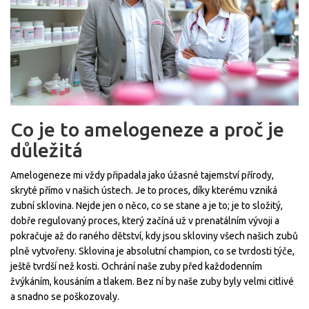
Co je to amelogeneze a proč je
důležitá
Amelogeneze mi vždy připadala jako úžasné tajemství přírody,
skryté přímo v našich ústech. Je to proces, díky kterému vzniká
zubní sklovina. Nejde jen o něco, co se stane a je to; je to složitý,
dobře regulovaný proces, který začíná už v prenatálním vývoji a
pokračuje až do raného dětství, kdy jsou skloviny všech našich zubů
plně vytvořeny. Sklovina je absolutní champion, co se tvrdosti týče,
ještě tvrdší než kosti. Ochrání naše zuby před každodenním
žvýkáním, kousáním a tlakem. Bez ní by naše zuby byly velmi citlivé
a snadno se poškozovaly.