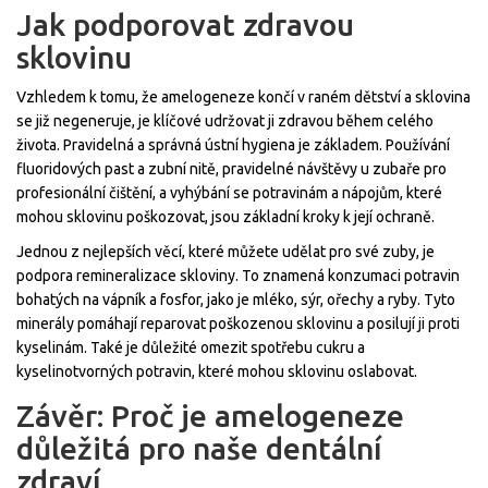
Jak podporovat zdravou
sklovinu
Vzhledem k tomu, že amelogeneze končí v raném dětství a sklovina
se již negeneruje, je klíčové udržovat ji zdravou během celého
života. Pravidelná a správná ústní hygiena je základem. Používání
fluoridových past a zubní nitě, pravidelné návštěvy u zubaře pro
profesionální čištění, a vyhýbání se potravinám a nápojům, které
mohou sklovinu poškozovat, jsou základní kroky k její ochraně.
Jednou z nejlepších věcí, které můžete udělat pro své zuby, je
podpora remineralizace skloviny. To znamená konzumaci potravin
bohatých na vápník a fosfor, jako je mléko, sýr, ořechy a ryby. Tyto
minerály pomáhají reparovat poškozenou sklovinu a posilují ji proti
kyselinám. Také je důležité omezit spotřebu cukru a
kyselinotvorných potravin, které mohou sklovinu oslabovat.
Závěr: Proč je amelogeneze
důležitá pro naše dentální
zdraví