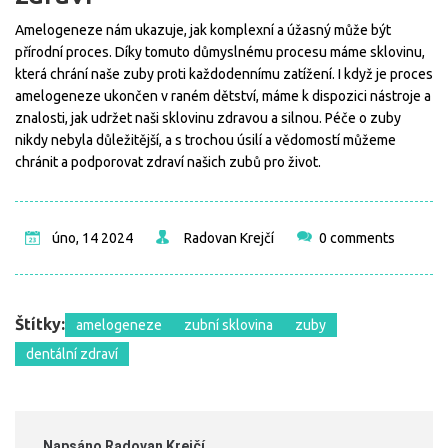
Amelogeneze nám ukazuje, jak komplexní a úžasný může být
přírodní proces. Díky tomuto důmyslnému procesu máme sklovinu,
která chrání naše zuby proti každodennímu zatížení. I když je proces
amelogeneze ukončen v raném dětství, máme k dispozici nástroje a
znalosti, jak udržet naši sklovinu zdravou a silnou. Péče o zuby
nikdy nebyla důležitější, a s trochou úsilí a vědomostí můžeme
chránit a podporovat zdraví našich zubů pro život.
úno, 14 2024
Radovan Krejčí
0 comments
Štítky:
amelogeneze
zubní sklovina
zuby
dentální zdraví
Napsáno Radovan Krejčí