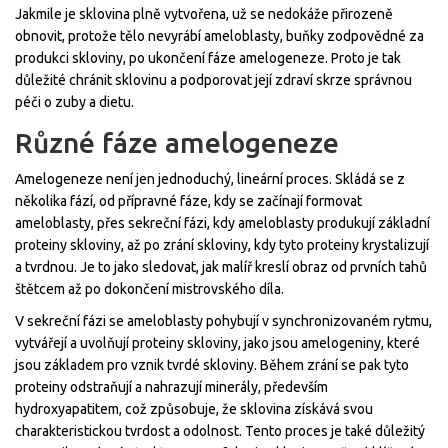
Jakmile je sklovina plně vytvořena, už se nedokáže přirozeně
obnovit, protože tělo nevyrábí ameloblasty, buňky zodpovědné za
produkci skloviny, po ukončení fáze amelogeneze. Proto je tak
důležité chránit sklovinu a podporovat její zdraví skrze správnou
péči o zuby a dietu.
Různé fáze amelogeneze
Amelogeneze není jen jednoduchý, lineární proces. Skládá se z
několika fází, od přípravné fáze, kdy se začínají formovat
ameloblasty, přes sekreční fázi, kdy ameloblasty produkují základní
proteiny skloviny, až po zrání skloviny, kdy tyto proteiny krystalizují
a tvrdnou. Je to jako sledovat, jak malíř kreslí obraz od prvních tahů
štětcem až po dokončení mistrovského díla.
V sekreční fázi se ameloblasty pohybují v synchronizovaném rytmu,
vytvářejí a uvolňují proteiny skloviny, jako jsou amelogeniny, které
jsou základem pro vznik tvrdé skloviny. Během zrání se pak tyto
proteiny odstraňují a nahrazují minerály, především
hydroxyapatitem, což způsobuje, že sklovina získává svou
charakteristickou tvrdost a odolnost. Tento proces je také důležitý