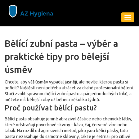
Zobra
navig
Bělící zubní pasta – výběr a
praktické tipy pro bělejší
úsměv
Chcete, aby váš úsměv vypadal jasněji, ale nevíte, kterou pastu si
pořídit? Naštěstí není potřeba utrácet za drahé profesionální bělení.
Stačí zvolit správnou bělící zubní pastu a pár jednoduchých triků, a
můžete mít bělejší zuby už během několika týdnů.
Proč používat bělící pastu?
Bělící pasta obsahuje jemné abrazivní částice nebo chemické látky,
které odstraňují povrchové skvrny – káva, čaj, červené víno nebo
tabák. Na rozdíl od agresivních metod, jako jsou bělící pásky, tato
pasta nezasahuje do samotné skloviny, takže je šetrná i pro citlivé