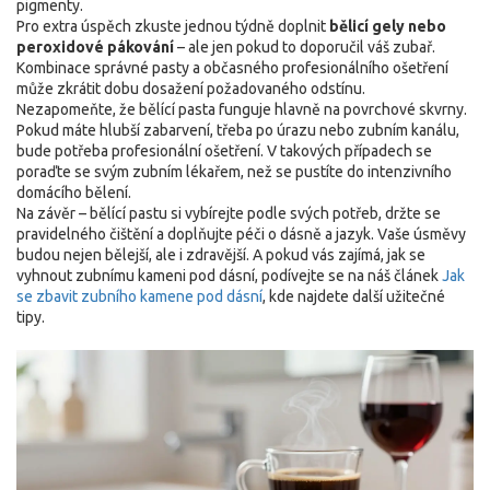
pigmenty.
Pro extra úspěch zkuste jednou týdně doplnit
bělicí gely nebo
peroxidové pákování
– ale jen pokud to doporučil váš zubař.
Kombinace správné pasty a občasného profesionálního ošetření
může zkrátit dobu dosažení požadovaného odstínu.
Nezapomeňte, že bělící pasta funguje hlavně na povrchové skvrny.
Pokud máte hlubší zabarvení, třeba po úrazu nebo zubním kanálu,
bude potřeba profesionální ošetření. V takových případech se
poraďte se svým zubním lékařem, než se pustíte do intenzivního
domácího bělení.
Na závěr – bělící pastu si vybírejte podle svých potřeb, držte se
pravidelného čištění a doplňujte péči o dásně a jazyk. Vaše úsměvy
budou nejen bělejší, ale i zdravější. A pokud vás zajímá, jak se
vyhnout zubnímu kameni pod dásní, podívejte se na náš článek
Jak
se zbavit zubního kamene pod dásní
, kde najdete další užitečné
tipy.