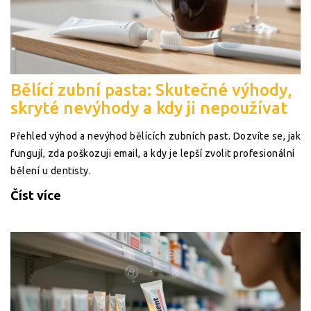
Bělící zubní pasta: Skutečné výhody,
skryté nevýhody a kdy ji nepoužívat
Přehled výhod a nevýhod bělících zubních past. Dozvíte se, jak
fungují, zda poškozuji email, a kdy je lepší zvolit profesionální
bělení u dentisty.
Číst více