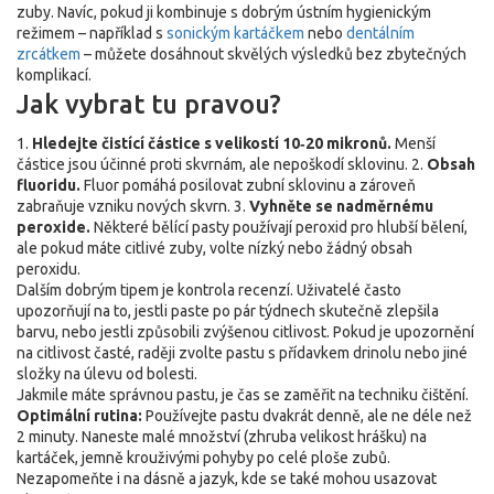
zuby. Navíc, pokud ji kombinuje s dobrým ústním hygienickým
režimem – například s
sonickým kartáčkem
nebo
dentálním
zrcátkem
– můžete dosáhnout skvělých výsledků bez zbytečných
komplikací.
Jak vybrat tu pravou?
1.
Hledejte čistící částice s velikostí 10‑20 mikronů.
Menší
částice jsou účinné proti skvrnám, ale nepoškodí sklovinu. 2.
Obsah
fluoridu.
Fluor pomáhá posilovat zubní sklovinu a zároveň
zabraňuje vzniku nových skvrn. 3.
Vyhněte se nadměrnému
peroxide.
Některé bělící pasty používají peroxid pro hlubší bělení,
ale pokud máte citlivé zuby, volte nízký nebo žádný obsah
peroxidu.
Dalším dobrým tipem je kontrola recenzí. Uživatelé často
upozorňují na to, jestli paste po pár týdnech skutečně zlepšila
barvu, nebo jestli způsobili zvýšenou citlivost. Pokud je upozornění
na citlivost časté, raději zvolte pastu s přídavkem drinolu nebo jiné
složky na úlevu od bolesti.
Jakmile máte správnou pastu, je čas se zaměřit na techniku čištění.
Optimální rutina:
Používejte pastu dvakrát denně, ale ne déle než
2 minuty. Naneste malé množství (zhruba velikost hrášku) na
kartáček, jemně krouživými pohyby po celé ploše zubů.
Nezapomeňte i na dásně a jazyk, kde se také mohou usazovat