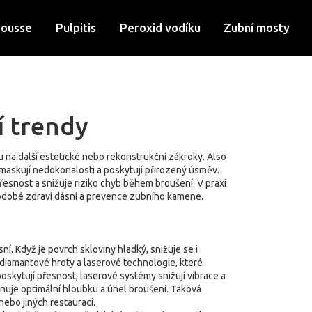
Mousse
Pulpitis
Peroxid vodíku
Zubní mosty
í trendy
u na další estetické nebo rekonstrukční zákroky
. Also
 maskují nedokonalosti a poskytují přirozený úsměv
.
řesnost a snižuje riziko chyb během broušení. V praxi
hodobé zdraví dásní a prevence zubního kamene.
í. Když je povrch skloviny hladký, snižuje se i
 diamantové hroty a laserové technologie, které
oskytují přesnost, laserové systémy snižují vibrace a
nuje optimální hloubku a úhel broušení. Taková
nebo jiných restaurací.