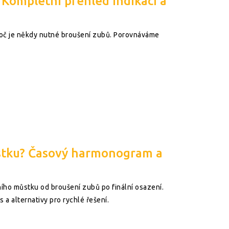
 Kompletní přehled indikací a
proč je někdy nutné broušení zubů. Porovnáváme
stku? Časový harmonogram a
ního můstku od broušení zubů po finální osazení.
as a alternativy pro rychlé řešení.