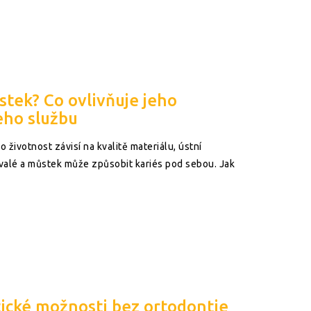
stek? Co ovlivňuje jeho
jeho službu
 životnost závisí na kvalitě materiálu, ústní
rvalé a můstek může způsobit kariés pod sebou. Jak
tické možnosti bez ortodontie