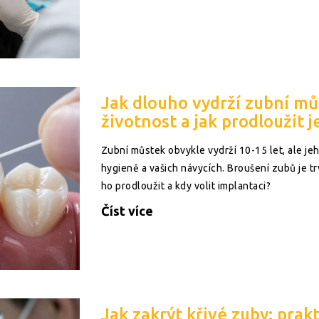
Jak dlouho vydrží zubní mů
životnost a jak prodloužit 
Zubní můstek obvykle vydrží 10-15 let, ale jeho
hygieně a vašich návycích. Broušení zubů je t
ho prodloužit a kdy volit implantaci?
Číst více
Jak zakrýt křivé zuby: prak