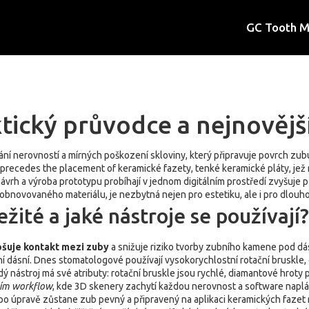
GC Tooth 
tický průvodce a nejnovějš
ání nerovností a mírných poškození skloviny, který připravuje povrch zub
 precedes the placement of
keramické fazety
,
tenké keramické pláty, jež
ávrh a výroba prototypu probíhají v jednom digitálním prostředí
zvyšuje p
 obnovovaného materiálu,
je nezbytná nejen pro estetiku, ale i pro dlou
žité a jaké nástroje se používají?
pšuje kontakt mezi zuby
a snižuje riziko tvorby zubního kamene pod dásn
í dásní. Dnes stomatologové používají vysokorychlostní rotační bruskle,
 nástroj má své atributy: rotační bruskle jsou rychlé, diamantové hroty p
ním workflow
, kde 3D skenery zachytí každou nerovnost a software naplá
 po úpravě zůstane zub pevný a připravený na aplikaci keramických fazet 