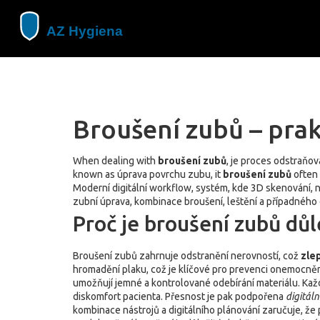
Broušení zubů – prak
When dealing with
broušení zubů
,
je proces odstraňov
known as
úprava povrchu zubu
, it
broušení zubů
often
Moderní
digitální workflow
,
systém, kde 3D skenování, n
zubní úprava
,
kombinace broušení, leštění a případného
Proč je broušení zubů důle
Broušení zubů zahrnuje odstranění nerovností, což
zle
hromadění plaku, což je klíčové pro prevenci onemocněn
umožňují jemné a kontrolované odebírání materiálu. Každý
diskomfort pacienta. Přesnost je pak podpořena
digitál
kombinace nástrojů a digitálního plánování zaručuje, že