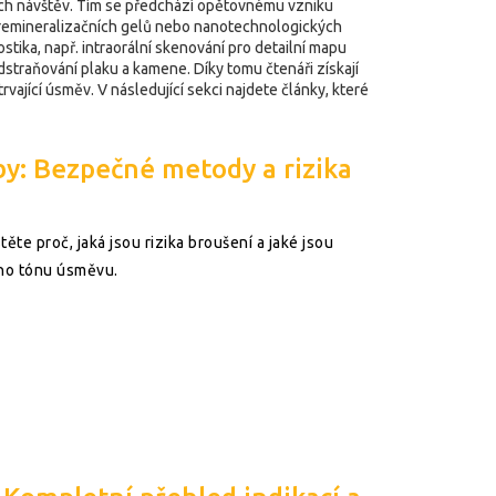
lních návštěv. Tím se předchází opětovnému vzniku
e remineralizačních gelů nebo nanotechnologických
ostika
,
např. intraorální skenování pro detailní mapu
dstraňování plaku a kamene
. Díky tomu čtenáři získají
vající úsměv. V následující sekci najdete články, které
by: Bezpečné metody a rizika
ěte proč, jaká jsou rizika broušení a jaké jsou
ho tónu úsměvu.