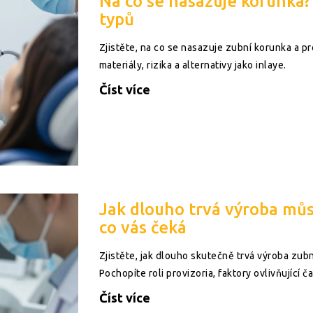
Na co se nasazuje korunka?
typů
Zjistěte, na co se nasazuje zubní korunka a 
materiály, rizika a alternativy jako inlaye.
Číst více
Jak dlouho trvá výroba mů
co vás čeká
Zjistěte, jak dlouho skutečně trvá výroba zub
Pochopíte roli provizoria, faktory ovlivňující č
Číst více