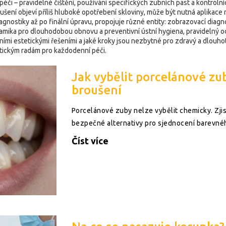
péči – pravidelné čištění, používání specifických zubních past a kontro
šení objeví příliš hluboké opotřebení skloviny, může být nutná aplikac
agnostiky až po finální úpravu, propojuje různé entity:
zobrazovací diagn
ramika pro dlouhodobou obnovu
a
preventivní ústní hygiena
,
pravidelný o
ími estetickými řešeními a jaké kroky jsou nezbytné pro zdravý a dlouhotr
ktickým radám pro každodenní péči.
Jak vybělit porcelánové zu
broušení
Porcelánové zuby nelze vybělit chemicky. Zjist
bezpečné alternativy pro sjednocení barevné
Číst více