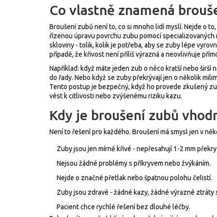
Co vlastně znamená brouš
Broušení zubů není to, co si mnoho lidí myslí. Nejde o t
řízenou úpravu povrchu zubu pomocí specializovaných ná
skloviny - tolik, kolik je potřeba, aby se zuby lépe vyrov
případě, že křivost není příliš výrazná a neovlivňuje přím
Například: když máte jeden zub o něco kratší nebo širší 
do řady. Nebo když se zuby překrývají jen o několik mil
Tento postup je bezpečný, když ho provede zkušený zubn
vést k citlivosti nebo zvýšenému riziku kazu.
Kdy je broušení zubů vhod
Není to řešení pro každého. Broušení má smysl jen v něk
Zuby jsou jen mírně křivé - nepřesahují 1-2 mm překry
Nejsou žádné problémy s příkryvem nebo žvýkáním.
Nejde o značné přetlak nebo špatnou polohu čelistí.
Zuby jsou zdravé - žádné kazy, žádné výrazné ztráty 
Pacient chce rychlé řešení bez dlouhé léčby.