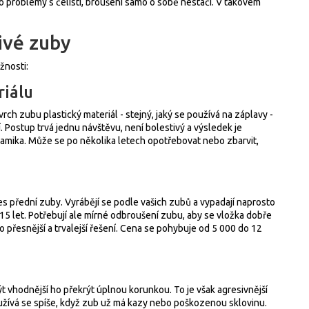
o problémy s čelistí, broušení samo o sobě nestačí. V takovém
řivé zuby
žnosti:
riálu
ovrch zubu plastický materiál - stejný, jaký se používá na záplavy -
ší. Postup trvá jednu návštěvu, není bolestivý a výsledek je
eramika. Může se po několika letech opotřebovat nebo zbarvit,
řes přední zuby. Vyrábějí se podle vašich zubů a vypadají naprosto
15 let. Potřebují ale mírné odbroušení zubu, aby se vložka dobře
 to přesnější a trvalejší řešení. Cena se pohybuje od 5 000 do 12
 vhodnější ho překrýt úplnou korunkou. To je však agresivnější
oužívá se spíše, když zub už má kazy nebo poškozenou sklovinu.