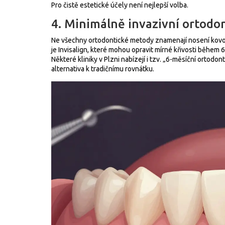
Pro čistě estetické účely není nejlepší volba.
4. Minimálně invazivní ortodo
Ne všechny ortodontické metody znamenají nosení kovový
je Invisalign, které mohou opravit mírné křivosti během 6
Některé kliniky v Plzni nabízejí i tzv. „6-měsíční ortodont
alternativa k tradičnímu rovnátku.