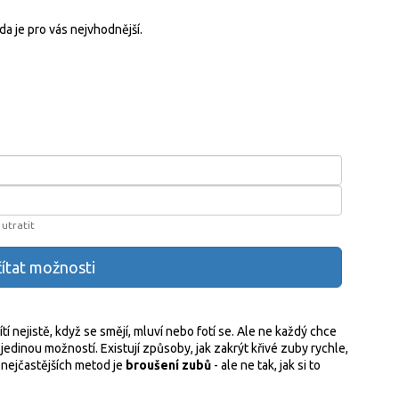
da je pro vás nejvhodnější.
utratit
ítat možnosti
tí nejistě, když se smějí, mluví nebo fotí se. Ale ne každý chce
edinou možností. Existují způsoby, jak zakrýt křivé zuby rychle,
 nejčastějších metod je
broušení zubů
- ale ne tak, jak si to