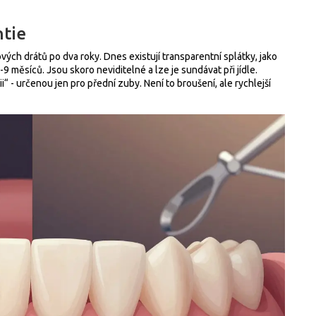
ntie
ch drátů po dva roky. Dnes existují transparentní splátky, jako
-9 měsíců. Jsou skoro neviditelné a lze je sundávat při jídle.
ii“ - určenou jen pro přední zuby. Není to broušení, ale rychlejší