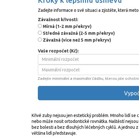
Kroky k lepšímu úsměvu
Zadejte informace o své situaci a zjistěte, která meto
Závažnost křivosti:
Mírná (1-2 mm překryv)
Středně závažná (2-5 mm překryv)
Závažná (více než 5 mm překryv)
Vaše rozpočet (Kč):
Zadejte minimální a maximální částku, kterou jste ochotni 
Vypoč
Křivé zuby nejsou jen estetický problém. Mnoho lidí se cí
nebo může nosit ortodontické rovnátka. Naštěstí nejsou j
bez bolesti a bez dlouhých léčebných cyklů. A jednou z
většina lidí představuje.