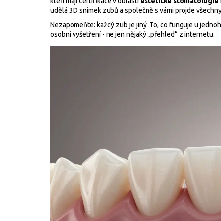
kteří mají certifikace v oblasti
estetické stomatologie
udělá 3D snímek zubů a společně s vámi projde všechny 
Nezapomeňte: každý zub je jiný. To, co funguje u jednoh
osobní vyšetření - ne jen nějaký „přehled“ z internetu.