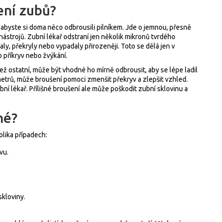
ení zubů?
o, abyste si doma něco odbrousili pilníkem. Jde o jemnou, přesně
strojů. Zubní lékař odstraní jen několik mikronů tvrdého
naly, překryly nebo vypadaly přirozeněji. Toto se dělá jen v
o příkryv nebo žvýkání.
než ostatní, může být vhodné ho mírně odbrousit, aby se lépe ladil
imetrů, může broušení pomoci zmenšit překryv a zlepšit vzhled.
í lékař. Přílišné broušení ale může poškodit zubní sklovinu a
né?
olika případech:
vu.
skloviny.