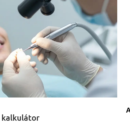
A
 kalkulátor