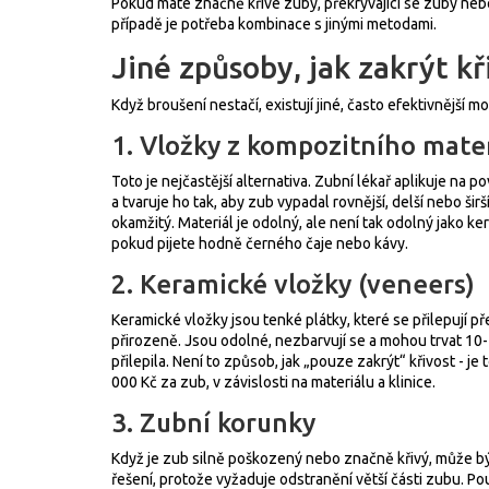
Pokud máte značně křivé zuby, překrývající se zuby neb
případě je potřeba kombinace s jinými metodami.
Jiné způsoby, jak zakrýt k
Když broušení nestačí, existují jiné, často efektivnější mo
1. Vložky z kompozitního mate
Toto je nejčastější alternativa. Zubní lékař aplikuje na p
a tvaruje ho tak, aby zub vypadal rovnější, delší nebo šir
okamžitý. Materiál je odolný, ale není tak odolný jako k
pokud pijete hodně černého čaje nebo kávy.
2. Keramické vložky (veneers)
Keramické vložky jsou tenké plátky, které se přilepují p
přirozeně. Jsou odolné, nezbarvují se a mohou trvat 10-
přilepila. Není to způsob, jak „pouze zakrýt“ křivost - je
000 Kč za zub, v závislosti na materiálu a klinice.
3. Zubní korunky
Když je zub silně poškozený nebo značně křivý, může být
řešení, protože vyžaduje odstranění větší části zubu. P