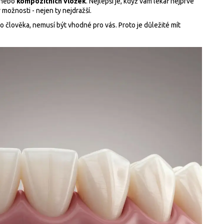
nebo
kompozitních vložek
. Nejlepší je, když vám lékař nejprve
možnosti - nejen ty nejdražší.
o člověka, nemusí být vhodné pro vás. Proto je důležité mít