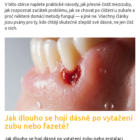
V této sbírce najdete praktické návody, jak přesně čistit mezizuby,
jak rozpoznat začátek problému, jak se chovat po čištění u zubaře a
proč některé domácí metody fungují — a jiné ne. Všechny články
jsou psány pro ty, kdo chtějí skutečně zlepšit své dásně, ne jen číst
o nich.
Jak dlouho se hojí dásně po vytažení
zubu nebo fazetě?
Jak dlouho se hojí dásně po vytažení zubu nebo instalaci