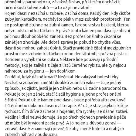
přeměnit v
parodontózu
,
závažnější stav, při kterém dochází k
ničení kosti kolem zubů
— a to už je nevratné.
Hojení dásní nezačíná u zubaře. Začíná doma. Každý den, kdy čistíte
zuby jen kartáčkem, necháváte plak v mezizubních prostorech. Ten
se postupně ztuhne na
zubní kámen
,
tvrdou vrstvu bakterií, kterou
nelze odstranit kartáčkem
. A právě tento kámen pod dásní je hlavní
příčinou dlouhodobého zánětu. Bez profesionálního čištění se
zánět jen zhoršuje. Ale dobrá zpráva je: pokud ho chytíte včas,
dásně se mohou zahojit úplně. Stačí pravidelné čištění mezizubních
prostor mezizubním kartáčkem nebo dentální nití, správná pasta s
floridem a vyhýbání se cukru. Některé lidé používají i přírodní
metody, jako je zálivka z čaje z listů černého rybízu, ale ty nejsou
náhradou za hygienu — jen doplňkem.
Co dělat, když dásně krvácí? Nečekat. Nezakrývat bolest léky.
Nechat si zubařem změřit hloubku zubních vaku — to je jediný
způsob, jak zjistit, jestli je jen zánět, nebo už začíná parodontóza.
Pokud je to jen zánět, stačí čistší hygiena a jedno profesionální
čištění. Pokud už je kámen pod dásní, bude potřeba ultrazvukové
čištění nebo dokonce laserová terapie. Ať už je stav jakýkoli, klíč je
rychlost. Čím dříve začnete s hojením, tím rychleji se dásně zotaví.
Většina lidí si neuvědomuje, že po třech týdnech pravidelné péče
už může být krvácení zcela pryč. A to nejen z důvodu zdraví —
zdravé dásně znamenají i pevnější zuby, méně bolesti a drahých
zubních náhrad v budoucnu.