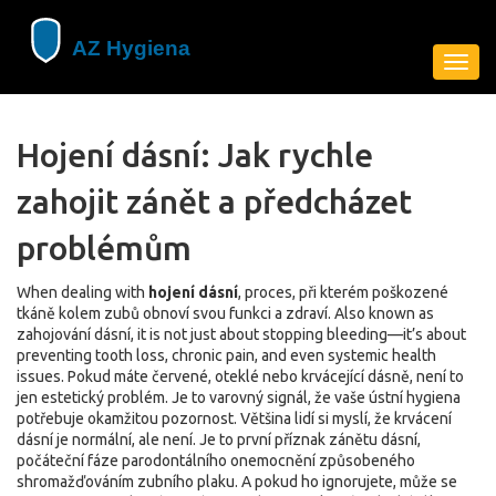
Zobra
navig
Hojení dásní: Jak rychle
zahojit zánět a předcházet
problémům
When dealing with
hojení dásní
,
proces, při kterém poškozené
tkáně kolem zubů obnoví svou funkci a zdraví
. Also known as
zahojování dásní
, it is not just about stopping bleeding—it’s about
preventing tooth loss, chronic pain, and even systemic health
issues.
Pokud máte červené, oteklé nebo krvácející dásně, není to
jen estetický problém. Je to varovný signál, že vaše ústní hygiena
potřebuje okamžitou pozornost. Většina lidí si myslí, že krvácení
dásní je normální, ale není. Je to první příznak
zánětu dásní
,
počáteční fáze parodontálního onemocnění způsobeného
shromažďováním zubního plaku
. A pokud ho ignorujete, může se