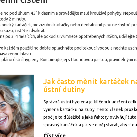
e ho pod úhlem 45° k dásním a provádějte malé krouživé pohyby. Nepoužíve
tedy 2 minuty.
onický kartáček, mezizubní kartáčky nebo dentální nit jsou nezbytné pro 
 kazu, čistěte i dvakrát.
 po 3‑4 měsících, ale pokud si všimnete opotřebených štětin, udělejte to
. Po každém použití ho dobře opláchněte pod tekoucí vodou a nechte usc
 nasazenou hlavu.
 plánu ústní hygieny. Kombinujte jej s fluoridovou pastou, pravidelnými
Jak často měnit kartáček n
ústní dutiny
Správná ústní hygiena je klíčem k udržení cel
výměna kartáčku na zuby. Tento článek prozko
proč je to důležité a jaké faktory ovlivňují tuto
správný kartáček a jak se o něj starat, aby slou
Číst více