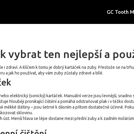
GC Tooth 
ak vybrat ten nejlepší a po
ale i zdraví. A klíčem k tomu je dobrý kartáček na zuby. Přestože se na t
ěru a jak ho používat, aby vám zuby zůstaly zdravé a bílé.
ček
ebo elektrický (sonický) kartáček. Manuální verze jsou levnější, snadno s
jišťuje hlouběji pronikající čištění a pomáhá odstraňovat plak i v těžko do
ředně měkké štětiny – jsou šetrné k dásním a přitom dostatečně účinné. Poku
škozovat sklovinu.
ich úst. Menší hlava se lépe dostane mezi přední zuby a k zadním molárům
enní čištění