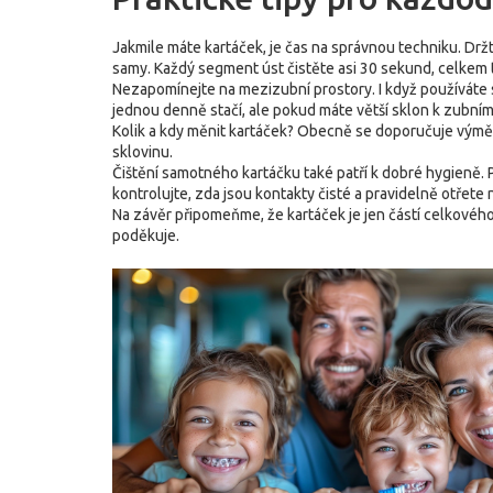
Jakmile máte kartáček, je čas na správnou techniku. Držt
samy. Každý segment úst čistěte asi 30 sekund, celkem 
Nezapomínejte na mezizubní prostory. I když používáte s
jednou denně stačí, ale pokud máte větší sklon k zubnímu
Kolik a kdy měnit kartáček? Obecně se doporučuje výměna
sklovinu.
Čištění samotného kartáčku také patří k dobré hygieně
kontrolujte, zda jsou kontakty čisté a pravidelně otřete
Na závěr připomeňme, že kartáček je jen částí celkového
poděkuje.