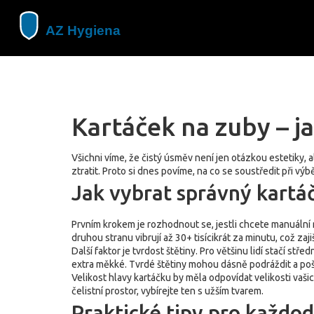
Kartáček na zuby – j
Všichni víme, že čistý úsměv není jen otázkou estetiky, 
ztratit. Proto si dnes povíme, na co se soustředit při výb
Jak vybrat správný kartá
Prvním krokem je rozhodnout se, jestli chcete manuální n
druhou stranu vibrují až 30+ tisícikrát za minutu, což za
Další faktor je tvrdost štětiny. Pro většinu lidí stačí st
extra měkké. Tvrdé štětiny mohou dásně podráždit a po
Velikost hlavy kartáčku by měla odpovídat velikosti vaš
čelistní prostor, vybírejte ten s užším tvarem.
Praktické tipy pro každod