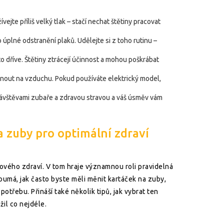
jte příliš velký tlak – stačí nechat štětiny pracovat
úplné odstranění plaků. Udělejte si z toho rutinu –
 dříve. Štětiny ztrácejí účinnost a mohou poškrábat
hnout na vzduchu. Pokud používáte elektrický model,
 návštěvami zubaře a zdravou stravou a váš úsměv vám
a zuby pro optimální zdraví
kového zdraví. V tom hraje významnou roli pravidelná
umá, jak často byste měli měnit kartáček na zuby,
 potřebu. Přináší také několik tipů, jak vybrat ten
žil co nejdéle.