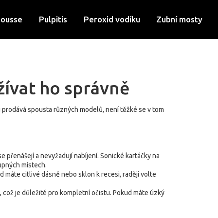
Mousse
Pulpitis
Peroxid vodíku
Zubní mosty
užívat ho správně
rhu prodává spousta různých modelů, není těžké se v tom
e přenášejí a nevyžadují nabíjení. Sonické kartáčky na
stupných místech.
d máte citlivé dásně nebo sklon k recesi, raději volte
, což je důležité pro kompletní očistu. Pokud máte úzký