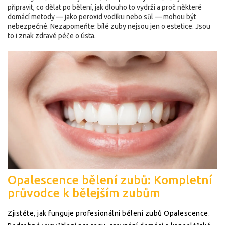
připravit, co dělat po bělení, jak dlouho to vydrží a proč některé
domácí metody — jako peroxid vodíku nebo sůl — mohou být
nebezpečné. Nezapomeňte: bílé zuby nejsou jen o estetice. Jsou
to i znak zdravé péče o ústa.
Opalescence bělení zubů: Kompletní
průvodce k bělejším zubům
Zjistěte, jak funguje profesionální bělení zubů Opalescence.