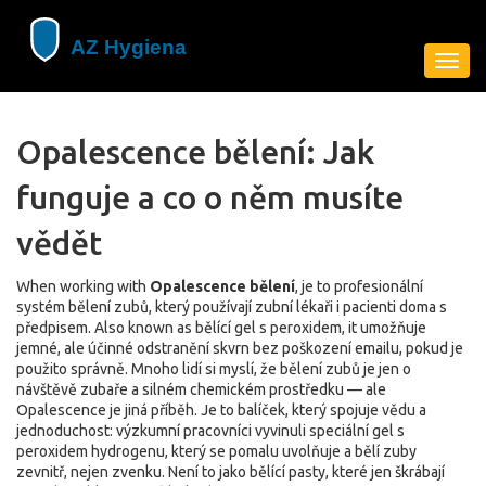
Zobra
navig
Opalescence bělení: Jak
funguje a co o něm musíte
vědět
When working with
Opalescence bělení
,
je to profesionální
systém bělení zubů, který používají zubní lékaři i pacienti doma s
předpisem
. Also known as
bělící gel s peroxidem
, it
umožňuje
jemné, ale účinné odstranění skvrn bez poškození emailu, pokud je
použito správně
.
Mnoho lidí si myslí, že bělení zubů je jen o
návštěvě zubaře a silném chemickém prostředku — ale
Opalescence je jiná příběh. Je to balíček, který spojuje vědu a
jednoduchost: výzkumní pracovníci vyvinuli speciální gel s
peroxidem hydrogenu, který se pomalu uvolňuje a bělí zuby
zevnitř, nejen zvenku. Není to jako bělící pasty, které jen škrábají