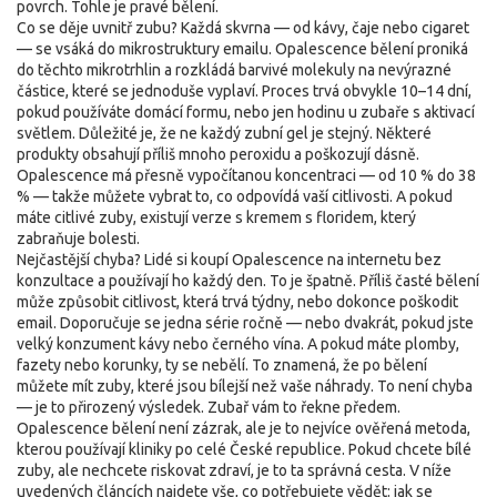
povrch. Tohle je pravé bělení.
Co se děje uvnitř zubu? Každá skvrna — od kávy, čaje nebo cigaret
— se vsáká do mikrostruktury emailu. Opalescence bělení proniká
do těchto mikrotrhlin a rozkládá barvivé molekuly na nevýrazné
částice, které se jednoduše vyplaví. Proces trvá obvykle 10–14 dní,
pokud používáte domácí formu, nebo jen hodinu u zubaře s aktivací
světlem. Důležité je, že ne každý zubní gel je stejný. Některé
produkty obsahují příliš mnoho peroxidu a poškozují dásně.
Opalescence má přesně vypočítanou koncentraci — od 10 % do 38
% — takže můžete vybrat to, co odpovídá vaší citlivosti. A pokud
máte citlivé zuby, existují verze s kremem s floridem, který
zabraňuje bolesti.
Nejčastější chyba? Lidé si koupí Opalescence na internetu bez
konzultace a používají ho každý den. To je špatně. Příliš časté bělení
může způsobit citlivost, která trvá týdny, nebo dokonce poškodit
email. Doporučuje se jedna série ročně — nebo dvakrát, pokud jste
velký konzument kávy nebo černého vína. A pokud máte plomby,
fazety nebo korunky, ty se nebělí. To znamená, že po bělení
můžete mít zuby, které jsou bílejší než vaše náhrady. To není chyba
— je to přirozený výsledek. Zubař vám to řekne předem.
Opalescence bělení není zázrak, ale je to nejvíce ověřená metoda,
kterou používají kliniky po celé České republice. Pokud chcete bílé
zuby, ale nechcete riskovat zdraví, je to ta správná cesta. V níže
uvedených článcích najdete vše, co potřebujete vědět: jak se