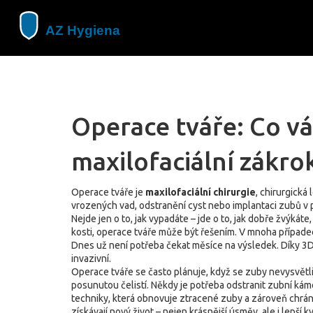
Operace tváře: Co vás
maxilofaciální zákro
Operace tváře je
maxilofaciální chirurgie
,
chirurgická 
vrozených vad, odstranění cyst nebo implantaci zubů v p
Nejde jen o to, jak vypadáte – jde o to, jak dobře žvýká
kosti, operace tváře může být řešením. V mnoha případech
Dnes už není potřeba čekat měsíce na výsledek. Díky
3D
invazivní.
Operace tváře se často plánuje, když se zuby nevysvětl
posunutou čelistí. Někdy je potřeba odstranit zubní kámen
techniky, která obnovuje ztracené zuby a zároveň chrání 
získávají nový život – nejen krásnější úsměv, ale i lepší k