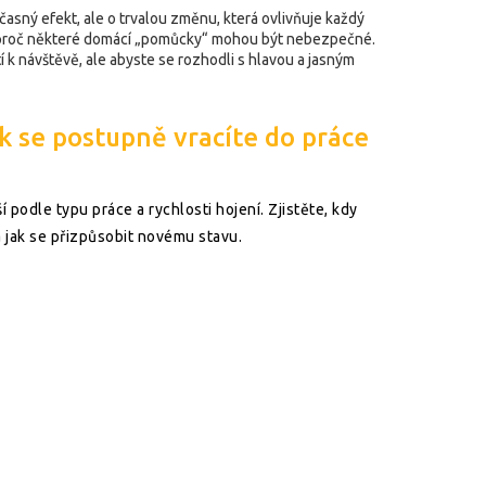
časný efekt, ale o trvalou změnu, která ovlivňuje každý
ci, a proč některé domácí „pomůcky“ mohou být nebezpečné.
tí k návštěvě, ale abyste se rozhodli s hlavou a jasným
ak se postupně vracíte do práce
í podle typu práce a rychlosti hojení. Zjistěte, kdy
 jak se přizpůsobit novému stavu.