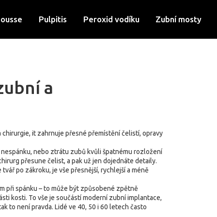
Mousse
Pulpitis
Peroxid vodíku
Zubní mosty
zubní a
 chirurgie
, it
zahrnuje přesné přemístění čelistí, opravy
 po nespánku, nebo ztrátu zubů kvůli špatnému rozložení
irurg přesune čelist, a pak už jen dojednáte detaily.
e tvář po zákroku
, je vše přesnější, rychlejší a méně
áním při spánku – to může být způsobené zpětně
ásti kosti. To vše je součástí moderní
zubní implantace
,
tak to není pravda. Lidé ve 40, 50 i 60 letech často