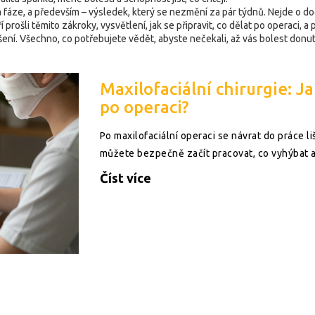
 fáze, a především – výsledek, který se nezmění za pár týdnů. Nejde o do
eří prošli těmito zákroky, vysvětlení, jak se připravit, co dělat po opera
řešení. Všechno, co potřebujete vědět, abyste nečekali, až vás bolest donu
Maxilofaciální chirurgie: J
po operaci?
Po maxilofaciální operaci se návrat do práce liš
můžete bezpečně začít pracovat, co vyhýbat a
Číst více