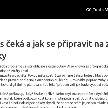
GC Tooth 
 čeká a jak se připravit na 
ky
léčba problémů čelisti, obličeje a ústní dutiny
. Also known as
ortognatická
řípadě ztráty kosti
.
te, mluvíte a dýcháte. Pokud máte špatně zarovnané čelisti, bolesti hlavy
 se provádí společně s ortodontickou léčbou – rovnátka připraví zuby, ch
 tisku
,
digitálnímu plánování, kde lékař předem vidí, jak bude vypadat vaš
itelně poškozují, i když čistíte pečlivě. Nebo když máte problém s dých
 a plak, které poškozují kost kolem implantátů, a pak doplnit chybějící č
kost čelisti
. Pokud jste někdy slyšeli, že operace tváře je jen pro mladé, 
valitu spánku, méně bolestí a schopnost jíst, co chtějí.