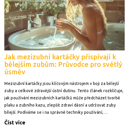
Jak mezizubní kartáčky přispívají k
bělejším zubům: Průvodce pro světlý
úsměv
Mezizubní kartáčky jsou klíčovým nástrojem v boji za bělejší
zuby a celkově zdravější ústní dutinu. Tento článek rozklíčuje,
jak používání mezizubních kartáčků může předcházet tvorbě
plaku a zubního kazu, zlepšit zdraví dásní a udržovat zuby
bílejší. Podíváme se i na správné techniky používání,
doporučení odborníků a tipy, jak si vybrat ten správný
Číst více
mezizubní kartáček.