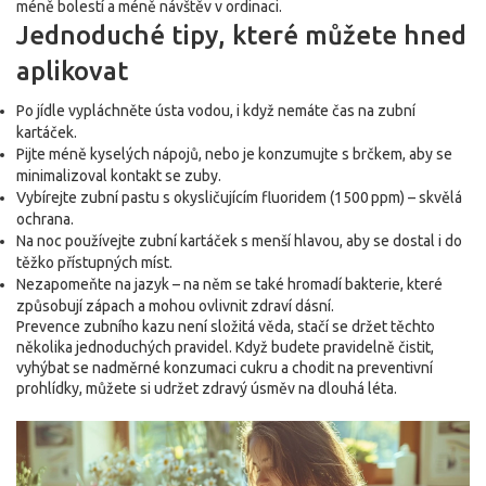
méně bolestí a méně návštěv v ordinaci.
Jednoduché tipy, které můžete hned
aplikovat
Po jídle vypláchněte ústa vodou, i když nemáte čas na zubní
kartáček.
Pijte méně kyselých nápojů, nebo je konzumujte s brčkem, aby se
minimalizoval kontakt se zuby.
Vybírejte zubní pastu s okysličujícím fluoridem (1500 ppm) – skvělá
ochrana.
Na noc používejte zubní kartáček s menší hlavou, aby se dostal i do
těžko přístupných míst.
Nezapomeňte na jazyk – na něm se také hromadí bakterie, které
způsobují zápach a mohou ovlivnit zdraví dásní.
Prevence zubního kazu není složitá věda, stačí se držet těchto
několika jednoduchých pravidel. Když budete pravidelně čistit,
vyhýbat se nadměrné konzumaci cukru a chodit na preventivní
prohlídky, můžete si udržet zdravý úsměv na dlouhá léta.