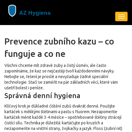
Zobra
navig
Prevence zubního kazu – co
funguje a co ne
Všichni chceme mít zdravé zuby a čistý úsměv, ale často
zapomínáme, že kaz se nejčastěji tvoří každodenními návyky.
Nebojte se, řešení je prosté a nevyžaduje žádné speciální
technologie. Stačí se zaměřit na pár základních věcí, které vám
ušetří bolest i peníze.
Správná denní hygiena
Klíčový krok je důkladné čištění zubů dvakrát denně. Použijte
kartáček s měkkými štětinami a pastu s fluorem. Nezapomeňte
kartáček měnit každé 3‑4 měsíce – opotřebované štětiny ztrácejí
čistící sílu. Technika je důležitá: kartáčujte po kruzích a
nezapomeňte na vnitřní strany, žvýkačky a jazyk. Floss (zubní nit)