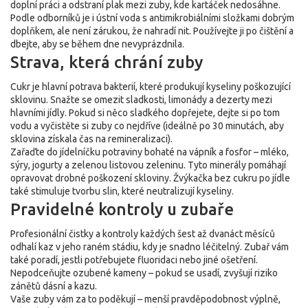
doplní práci a odstraní plak mezi zuby, kde kartáček nedosáhne.
Podle odborníků je i ústní voda s antimikrobiálními složkami dobrým
doplňkem, ale není zárukou, že nahradí nit. Používejte ji po čištění a
dbejte, aby se během dne nevyprázdnila.
Strava, která chrání zuby
Cukr je hlavní potrava bakterií, které produkují kyseliny poškozující
sklovinu. Snažte se omezit sladkosti, limonády a dezerty mezi
hlavními jídly. Pokud si něco sladkého dopřejete, dejte si po tom
vodu a vyčistěte si zuby co nejdříve (ideálně po 30 minutách, aby
sklovina získala čas na remineralizaci).
Zařaďte do jídelníčku potraviny bohaté na vápník a fosfor – mléko,
sýry, jogurty a zelenou listovou zeleninu. Tyto minerály pomáhají
opravovat drobné poškození skloviny. Žvýkačka bez cukru po jídle
také stimuluje tvorbu slin, které neutralizují kyseliny.
Pravidelné kontroly u zubaře
Profesionální čistky a kontroly každých šest až dvanáct měsíců
odhalí kaz v jeho raném stádiu, kdy je snadno léčitelný. Zubař vám
také poradí, jestli potřebujete fluoridaci nebo jiné ošetření.
Nepodceňujte ozubené kameny – pokud se usadí, zvyšují riziko
zánětů dásní a kazu.
Vaše zuby vám za to poděkují – menší pravděpodobnost výplně,