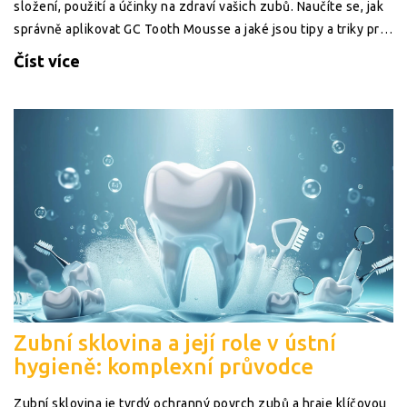
složení, použití a účinky na zdraví vašich zubů. Naučíte se, jak
správně aplikovat GC Tooth Mousse a jaké jsou tipy a triky pro
maximální účinek. Tento článek poskytuje ucelený pohled na
Číst více
tento zázračný produkt a jeho role v péči o zuby.
Zubní sklovina a její role v ústní
hygieně: komplexní průvodce
Zubní sklovina je tvrdý ochranný povrch zubů a hraje klíčovou