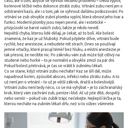
části, ale o tom, abyste se vyhnuli většímu problému – třeba výplni,
kořenové léčbě nebo dokonce ztrátě zubu. Vrtnání zubu není jen o
odstranění kazů, ale i o tom, jak se vyhnout dalšímu poškozování. Po
vrtnání se zub obvykle
zubní plomba
vyplní, která obnoví jeho tvar a
funkci. Moderní plomby jsou nejen pevné, ale i estetické –
přizpůsobí se barvě vašich zubů, takže je nikdo nevidí.
Největší chyba, kterou lidé dělají, je čekat, až to bolí. Ale bolest
znamená, že kaz je už hluboký. Pokud přijdete dříve, vrtnání bude
rychlé, bez anestezie, a nebudete mít strach. Dnes se používají
jemné vrtačky, které pracují téměř bez hluku, a místní anestezie je
tak přesná, že necítíte nic. Po zákroku vám zub může být citlivý na
studené nebo horké – to je normální a obvykle zmizí za pár dní.
Pokud bolest přetrvává, je čas se vrátit k zubnímu lékaři.
Co se stane, když vrtnání zubu necháte? Kaz se šíří dál, může
napadnout kořen, způsobit absces, infekci nebo ztrátu zubu. A to
už není jen o vrtnání – to už je větší zákrok, dražší a bolestivější.
Vrtnání zubu není tedy něco, co se má vyhýbat – je to záchranářský
krok, který vám zachrání zub, peníze i klid. Ať už jste dítě, dospělý
nebo seniór – pokud vás zubík trápí, nečekejte. Nejlepší léčba je ta,
kterou necháte na zubním lékaři dřív, než si to vůbec všimnete.