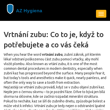
Zobra
navig
Vrtnání zubu: Co to je, když to
potřebujete a co vás čeká
When you hear the word
vrtnání zubu
,
zubní zákrok, při kterém
lékař odstraní poškozenou část zubu pomocí vrtačky, aby mohl
vložit plombu
. Also known as
vrtání zubu
, it is one of the most
common dental procedures in modern dentistry, especially when
zubní kaz
has progressed beyond the surface.
Many people fear it,
but today’s tools and anesthetics make it quick, nearly painless, and
often the only way to save a tooth from extraction.
Nejčastěji se vrtnání zubu provádí, když se v zubu objeví
zubní kaz
.
Nejde jen o černou skvrnu – to je pozdní fáze. Dříve to bývá jen bílá
skvrna na sklovine, kde se začíná rozpadat minerální struktura.
Pokud to necháte, kaz se šíří do zubního dnetu, způsobuje bolest a
může vést k infekci. Vrtnání zubu je tedy nejen o odstranění špatné