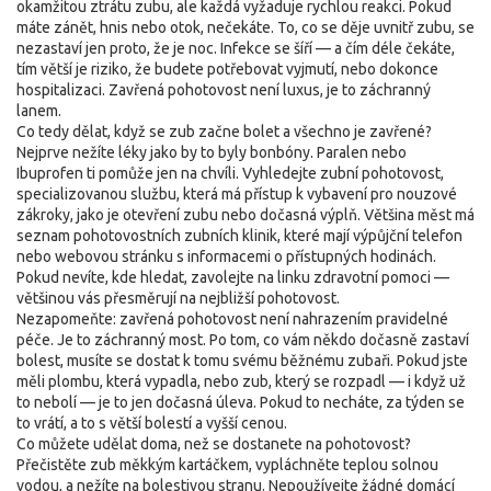
okamžitou ztrátu zubu, ale každá vyžaduje rychlou reakci. Pokud
máte zánět, hnis nebo otok, nečekáte. To, co se děje uvnitř zubu, se
nezastaví jen proto, že je noc. Infekce se šíří — a čím déle čekáte,
tím větší je riziko, že budete potřebovat vyjmutí, nebo dokonce
hospitalizaci. Zavřená pohotovost není luxus, je to záchranný
lanem.
Co tedy dělat, když se zub začne bolet a všechno je zavřené?
Nejprve nežíte léky jako by to byly bonbóny. Paralen nebo
Ibuprofen ti pomůže jen na chvíli. Vyhledejte
zubní pohotovost
,
specializovanou službu, která má přístup k vybavení pro nouzové
zákroky, jako je otevření zubu nebo dočasná výplň
. Většina měst má
seznam pohotovostních zubních klinik, které mají výpůjční telefon
nebo webovou stránku s informacemi o přístupných hodinách.
Pokud nevíte, kde hledat, zavolejte na linku zdravotní pomoci —
většinou vás přesměrují na nejbližší pohotovost.
Nezapomeňte: zavřená pohotovost není nahrazením pravidelné
péče. Je to záchranný most. Po tom, co vám někdo dočasně zastaví
bolest, musíte se dostat k tomu svému běžnému zubaři. Pokud jste
měli plombu, která vypadla, nebo zub, který se rozpadl — i když už
to nebolí — je to jen dočasná úleva. Pokud to necháte, za týden se
to vrátí, a to s větší bolestí a vyšší cenou.
Co můžete udělat doma, než se dostanete na pohotovost?
Přečistěte zub měkkým kartáčkem, vypláchněte teplou solnou
vodou, a nežíte na bolestivou stranu. Nepoužívejte žádné domácí