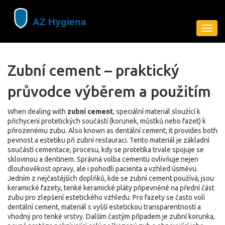
Zobra
navig
Zubní cement – praktický
průvodce výběrem a použitím
When dealing with
zubní cement
,
speciální materiál sloužící k
přichycení protetických součástí (korunek, můstků nebo fazet) k
přirozenému zubu
. Also known as
dentální cement
, it provides both
pevnost a estetiku při zubní restauraci.
Tento materiál je základní
součástí
cementace
,
procesu, kdy se protetika trvale spojuje se
sklovinou a dentinem
. Správná volba cementu ovlivňuje nejen
dlouhověkost opravy, ale i pohodlí pacienta a vzhled úsměvu.
Jedním z nejčastějších doplňků, kde se zubní cement používá, jsou
keramické fazety
,
tenké keramické pláty připevněné na přední část
zubu pro zlepšení estetického vzhledu
. Pro fazety se často volí
dentální cement
,
materiál s vyšší estetickou transparentností a
vhodný pro tenké vrstvy
. Dalším častým případem je
zubní korunka
,