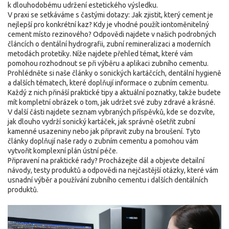
k dlouhodobému udržení estetického výsledku.
V praxi se setkáváme s častými dotazy: Jak zjistit, který cement je
nejlepší pro konkrétní kaz? Kdy je vhodné použít iontoměnitelný
cement místo rezinového? Odpovědi najdete v našich podrobných
článcích o dentální hydrografii, zubní remineralizaci a moderních
metodách protetiky. Níže najdete přehled témat, které vám
pomohou rozhodnout se při výběru a aplikaci zubního cementu.
Prohlédněte si naše články o sonických kartáčcích, dentální hygieně
a dalších tématech, které doplňují informace o zubním cementu.
Každý z nich přináší praktické tipy a aktuální poznatky, takže budete
mít kompletní obrázek o tom, jak udržet své zuby zdravé a krásné.
V další části najdete seznam vybraných příspěvků, kde se dozvíte,
jak dlouho vydrží sonický kartáček, jak správně ošetřit zubní
kamenné usazeniny nebo jak připravit zuby na broušení. Tyto
články doplňují naše rady o zubním cementu a pomohou vám
vytvořit komplexní plán ústní péče.
Připravení na praktické rady? Procházejte dál a objevte detailní
návody, testy produktů a odpovědi na nejčastější otázky, které vám
usnadní výběr a používání zubního cementu i dalších dentálních
produktů.