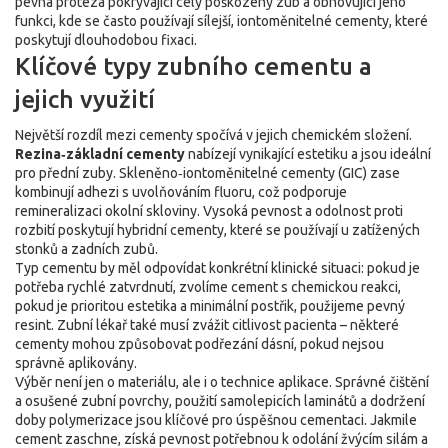
pevná protéza pokrývající celý poškozený zub a obnovující jeho
funkci
, kde se často používají sílejší, iontoměnitelné cementy, které
poskytují dlouhodobou fixaci.
Klíčové typy zubního cementu a
jejich využití
Největší rozdíl mezi cementy spočívá v jejich chemickém složení.
Rezina‑základní cementy
nabízejí vynikající estetiku a jsou ideální
pro přední zuby. Skleněno‑iontoměnitelné cementy (GIC) zase
kombinují adhezi s uvolňováním fluoru, což podporuje
remineralizaci okolní skloviny. Vysoká pevnost a odolnost proti
rozbití poskytují hybridní cementy, které se používají u zatížených
stonků a zadních zubů.
Typ cementu by měl odpovídat konkrétní klinické situaci: pokud je
potřeba rychlé zatvrdnutí, zvolíme cement s chemickou reakci,
pokud je prioritou estetika a minimální postřik, použijeme pevný
resint. Zubní lékař také musí zvážit citlivost pacienta – některé
cementy mohou způsobovat podřezání dásní, pokud nejsou
správně aplikovány.
Výběr není jen o materiálu, ale i o technice aplikace. Správné čištění
a osušené zubní povrchy, použití samolepicích laminátů a dodržení
doby polymerizace jsou klíčové pro úspěšnou cementaci. Jakmile
cement zaschne, získá pevnost potřebnou k odolání žvýcím silám a