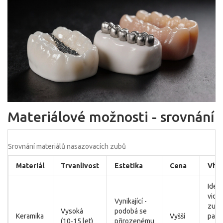
Materiálové možnosti - srovnání
Srovnání materiálů nasazovacích zubů
Materiál
Trvanlivost
Estetika
Cena
Vho
Ideál
vidit
Vynikající -
zuby
Vysoká
podobá se
Keramika
Vyšší
paci
(10‑15 let)
přirozenému