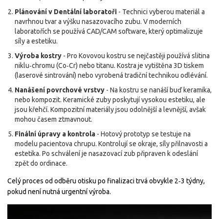
Plánování v
Dentální laboratoři
- Technici vyberou materiál a
navrhnou tvar a výšku nasazovacího zubu. V moderních
laboratořích se používá CAD/CAM software, který optimalizuje
síly a estetiku.
Výroba kostry
- Pro
Kovovou kostru
se nejčastěji používá slitina
niklu‑chromu (Co‑Cr) nebo titanu. Kostra je vytištěna 3D tiskem
(laserové sintrování) nebo vyrobená tradiční technikou odlévání.
Nanášení povrchové vrstvy
- Na kostru se nanáší buď keramika,
nebo kompozit.
Keramické
zuby poskytují vysokou estetiku, ale
jsou křehčí.
Kompozitní
materiály jsou odolnější a levnější, avšak
mohou časem ztmavnout.
Finální úpravy a kontrola
- Hotový prototyp se testuje na
modelu pacientova chrupu. Kontrolují se okraje, síly přilnavosti a
estetika. Po schválení je nasazovací zub připraven k odeslání
zpět do ordinace.
Celý proces od odběru otisku po finalizaci trvá obvykle 2‑3 týdny,
pokud není nutná urgentní výroba.