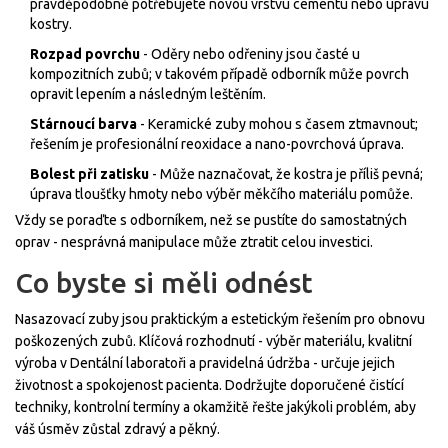
pravděpodobně potřebujete novou vrstvu cementu nebo úpravu
kostry.
Rozpad povrchu
- Oděry nebo odřeniny jsou časté u
kompozitních zubů; v takovém případě odborník může povrch
opravit lepením a následným leštěním.
Stárnoucí barva
- Keramické zuby mohou s časem ztmavnout;
řešením je profesionální reoxidace a nano-povrchová úprava.
Bolest při zatisku
- Může naznačovat, že kostra je příliš pevná;
úprava tloušťky hmoty nebo výběr měkčího materiálu pomůže.
Vždy se poraďte s odborníkem, než se pustíte do samostatných
oprav - nesprávná manipulace může ztratit celou investici.
Co byste si měli odnést
Nasazovací zuby jsou praktickým a estetickým řešením pro obnovu
poškozených zubů. Klíčová rozhodnutí - výběr materiálu, kvalitní
výroba v
Dentální laboratoři
a pravidelná údržba - určuje jejich
životnost a spokojenost pacienta. Dodržujte doporučené čistící
techniky, kontrolní termíny a okamžitě řešte jakýkoli problém, aby
váš úsměv zůstal zdravý a pěkný.