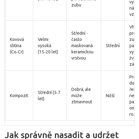
vyso
zubu
náro
vzhl
Vho
Střední -
pro 
Kovová
Velmi
často
zuby
slitina
vysoká
maskovaná
Střední
paci
(Co‑Cr)
(15‑20 let)
keramickou
vyšší
vrstvou
žvýk
zátě
Pro
doča
Dobrá, ale
řeše
Střední (5‑7
Kompozit
může
Nižší
nebo
let)
ztmavnout
paci
ome
rozp
Jak správně nasadit a udržet