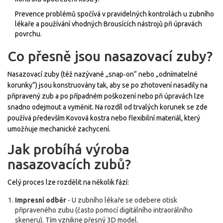
Prevence problémů spočívá v pravidelných kontrolách u zubního
lékaře a používání vhodných
Brousících nástrojů
při úpravách
povrchu.
Co přesně jsou nasazovací zuby?
Nasazovací zuby (též nazývané „snap‑on“ nebo „odnímatelné
korunky“) jsou konstruovány tak, aby se po zhotovení nasadily na
připravený zub a po případném poškození nebo při úpravách lze
snadno odejmout a vyměnit. Na rozdíl od trvalých korunek se zde
používá především
Kovová kostra
nebo flexibilní materiál, který
umožňuje mechanické zachycení.
Jak probíhá výroba
nasazovacích zubů?
Celý proces lze rozdělit na několik fází:
Impresní odběr
- U zubního lékaře se odebere otisk
připraveného zubu (často pomocí digitálního intraorálního
skeneru). Tím vznikne přesný 3D model.