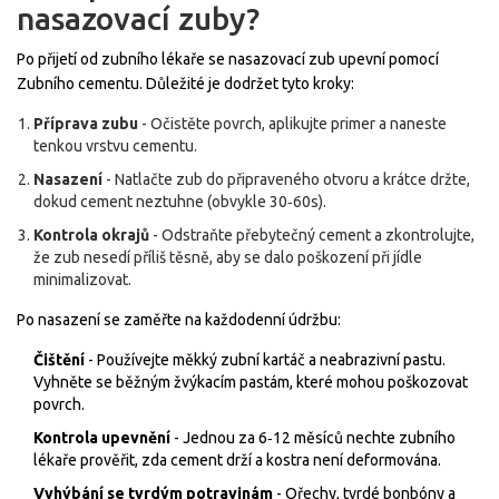
nasazovací zuby?
Po přijetí od zubního lékaře se nasazovací zub upevní pomocí
Zubního cementu
. Důležité je dodržet tyto kroky:
Příprava zubu
- Očistěte povrch, aplikujte primer a naneste
tenkou vrstvu cementu.
Nasazení
- Natlačte zub do připraveného otvoru a krátce držte,
dokud cement neztuhne (obvykle 30‑60s).
Kontrola okrajů
- Odstraňte přebytečný cement a zkontrolujte,
že zub nesedí příliš těsně, aby se dalo poškození při jídle
minimalizovat.
Po nasazení se zaměřte na každodenní údržbu:
Čištění
- Používejte měkký zubní kartáč a neabrazivní pastu.
Vyhněte se běžným žvýkacím pastám, které mohou poškozovat
povrch.
Kontrola upevnění
- Jednou za 6‑12 měsíců nechte zubního
lékaře prověřit, zda cement drží a kostra není deformována.
Vyhýbání se tvrdým potravinám
- Ořechy, tvrdé bonbóny a