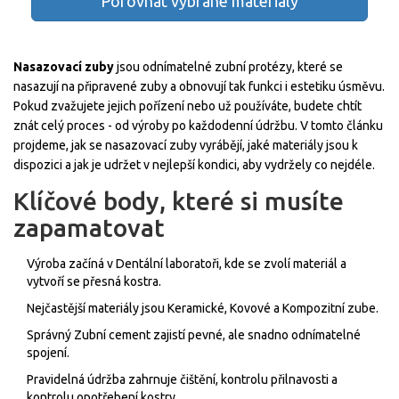
Porovnat vybrané materiály
Nasazovací zuby
jsou
odnímatelné zubní protézy, které se
nasazují na připravené zuby a obnovují tak funkci i estetiku úsměvu
.
Pokud zvažujete jejich pořízení nebo už používáte, budete chtít
znát celý proces - od výroby po každodenní údržbu. V tomto článku
projdeme, jak se nasazovací zuby vyrábějí, jaké materiály jsou k
dispozici a jak je udržet v nejlepší kondici, aby vydržely co nejdéle.
Klíčové body, které si musíte
zapamatovat
Výroba začíná v
Dentální laboratoři
, kde se zvolí materiál a
vytvoří se přesná kostra.
Nejčastější materiály jsou
Keramické
,
Kovové
a
Kompozitní
zube.
Správný
Zubní cement
zajistí pevné, ale snadno odnímatelné
spojení.
Pravidelná údržba zahrnuje čištění, kontrolu přilnavosti a
kontrolu opotřebení kostry.