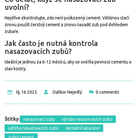
uvolní?
Nejdříve zkontrolujte, zda není poškozený cement. Většinou stačí
znovu použít čerstvý cement a znovu nasadit zub pod dohledem
zubaře.
Jak často je nutná kontrola
nasazovacích zubů?
Ideální je jednou za 6‑12 měsíců, aby se ověřila pevnost cementu a
stav kostry.
říj, 16 2025
Dalibor Nejedlý
0 comments
Štítky:
nasazovací zuby
výroba nasazovacích zubů
údržba nasazovacích zubů
dentální laboratoř
zubní cement