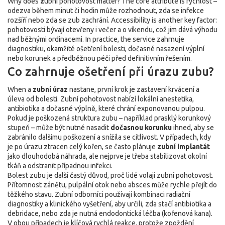
Why does
z
ubní pohotovost matter? The core attribute is rychlost –
odezva během minut či hodin může rozhodnout, zda se infekce
rozšíří nebo zda se zub zachrání. Accessibility is another key factor:
pohotovosti bývají otevřeny i večer a o víkendu, což jim dává výhodu
nad běžnými ordinacemi. In practice, the service zahrnuje
diagnostiku, okamžité ošetření bolesti, dočasné nasazení výplní
nebo korunek a předběžnou péči před definitivním řešením.
Co zahrnuje ošetření při úrazu zubu?
When a
zubní úraz
nastane, první krok je zastavení krvácení a
úleva od bolesti. Zubní pohotovost nabízí lokální anestetika,
antibiotika a dočasné výplně, které chrání exponovanou pulpou.
Pokud je poškozená struktura zubu – například prasklý korunkový
stupeň – může být nutné nasadit
dočasnou korunku
ihned, aby se
zabránilo dalšímu poškození a snížila se citlivost. V případech, kdy
je po úrazu ztracen celý kořen, se často plánuje
zubní implantát
jako dlouhodobá náhrada, ale nejprve je třeba stabilizovat okolní
tkáň a odstranit případnou infekci.
Bolest zubu je další častý důvod, proč lidé volají zubní pohotovost.
Přítomnost zánětu, pulpální otok nebo absces může rychle přejít do
těžkého stavu. Zubní odborníci používají kombinaci radiační
diagnostiky a klinického vyšetření, aby určili, zda stačí antibiotika a
debridace, nebo zda je nutná endodontická léčba (kořenová kana).
V obou případech je klíčová rychlá reakce, protože zpoždění