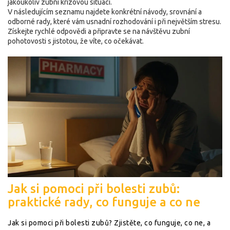
jakoukoliv zubní krizovou situaci.
V následujícím seznamu najdete konkrétní návody, srovnání a
odborné rady, které vám usnadní rozhodování i při největším stresu.
Získejte rychlé odpovědi a připravte se na návštěvu zubní
pohotovosti s jistotou, že víte, co očekávat.
Jak si pomoci při bolesti zubů:
praktické rady, co funguje a co ne
Jak si pomoci při bolesti zubů? Zjistěte, co funguje, co ne, a