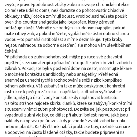
zvyšuje pravděpodobnost ztráty zubu a rozvoje chronické infekce.
Co můžete udělat doma, než dorazíte do pohotovosti? Chladivé
obklady snižují otok a zmírňují bolest. Proti bolesti můžete použít
over-the-counter analgetika jako ibuprofen, který zároveň
potlačuje zánět. Vyhněte se horkým i studeným nápojům, pokud
máte citlivý zub, a pokud můžete, vypláchněte ústní dutinu slanou
vodou – to pomáhá čistit oblast a mírně dezinfikuje. Tyto kroky
nejsou náhradou za odborné ošetření, ale mohou vám ulevit během
čekání.
Při příchodu do zubní pohotovosti mějte po ruce své zdravotní
pojištění, seznam alergií a případně fotografie předchozích zubních
zákroků. Pokud jste byli v poslední době na cestě, informujte lékaře
o možném kontaktu s antibiotiky nebo analgetiky. Přehledná
anamnéza usnadní rychlé rozhodování a sníží riziko komplikací
během zákroku. Váš zubař vám také může poskytnout konkrétní
instrukce k péči po zákroku – například jak dlouho vyčkávat se
jídlem, jaký typ ústní vody koristiti a kdy naplánovat kontrolu.
Na této stránce najdete sbírku článků, které se zabývají konkrétními
situacemi v rámci zubní pohotovosti. Dozvíte se, jak postupovat při
vypadnutí zubní vložky, co dělat při akutní bolesti nervu, jaké jsou
náklady na opravu po úraze a kdy je vhodné zvolit zubní korunku
nebo implantát. Každý článek nabízí praktické tipy, rozbité scénáře
a odpovědi na často kladené otázky, takže budete připraveni na