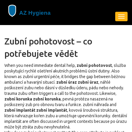
Zobra
navig
Zubní pohotovost – co
potřebujete vědět
When you need immediate dental help,
zubní pohotovost
,
služba
poskytující rychlé ošetření akutních problémů ústní dutiny
. Also
known as
zubní urgentní péče
, it bridges the gap between běžnou
ambulancí a havarijní situací.
zubní úraz
zubní úraz
,
náhlé
poškození zubu nebo dásní v důsledku úderu, pádu nebo nehody
.
trauma zubu
often triggers a call to the pohotovost. Likewise,
zubní korunka
zubní korunka
,
pevná protéza nasazená na
poškozený zub pro obnovu tvaru a funkce
.
zubní náhrada
and
zubní implantát
zubní implantát
,
kovová šroubová struktura,
která nahrazuje kořen zubu a umožňuje upevnění korunky
.
dentální
implantát
are often discussed in urgent contexts because po úrazu
může být ztráta zubu nevyhnutelná.