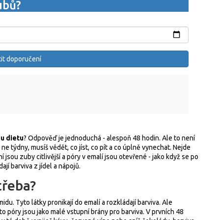
ubů?
tit doporučení
ou dietu
? Odpověď je jednoduchá - alespoň 48 hodin. Ale to není
e týdny, musíš vědět, co jíst, co pít a co úplně vynechat. Nejde
 jsou zuby citlivější a póry v emalí jsou otevřené - jako když se po
ají barviva z jídel a nápojů.
třeba?
u. Tyto látky pronikají do emalí a rozkládají barviva. Ale
o póry jsou jako malé vstupní brány pro barviva. V prvních 48