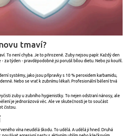
znovu tmaví?
ví. To není chyba. Je to přirozené. Zuby nejsou papír. Každý den
- za týden - pravděpodobně jsi porušil bílou dietu. Nebo jsi kouřil.
erní systémy, jako jsou přípravky s 10 % peroxidem karbamidu,
denně. Nebo se vrať k zubnímu lékaři. Profesionální bělení trvá
čisti zuby u zubního hygienistky. To nejen odstraní nánosy, ale
bělení je jednorázová věc. Ale ve skutečnosti je to součást
t čistou.
í
rveného vína neudělá škodu. To udělá. A udělá ji hned. Druhá
ba: používat agresivní pasty s aktivním uhlím nebo křečkovým