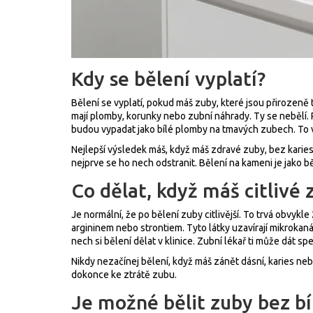
Kdy se bělení vyplatí?
Bělení se vyplatí, pokud máš zuby, které jsou přirozeně t
mají plomby, korunky nebo zubní náhrady. Ty se nebělí. 
budou vypadat jako bílé plomby na tmavých zubech. To 
Nejlepší výsledek máš, když máš zdravé zuby, bez kari
nejprve se ho nech odstranit. Bělení na kameni je jako b
Co dělat, když máš citlivé 
Je normální, že po bělení zuby citlivější. To trvá obvykle 
argininem nebo strontiem. Tyto látky uzavírají mikrokanál
nech si bělení dělat v klinice. Zubní lékař ti může dát sp
Nikdy nezačínej bělení, když máš zánět dásní, karies n
dokonce ke ztrátě zubu.
Je možné bělit zuby bez bí