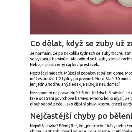
Co dělat, když se zuby už 
Je normální, že po několika týdnech se zuby trochu ztma
se vystavují barvivům. Ale pokud se ti zuby ztmaví rychle 
Nebo jsi písal černý čaj bez přestávek.
Neztrácej nádech. Můžeš si zopakovat bělení doma. Mod
můžeš použít 1-2 týdny po prvním bělení. Stačí 30 minut 
jen jednu hodinu a výsledek je silnější než domácí.
Nezapomeň na pravidelné čištění. Každých 6 měsíců se vy
také odstraní povrchové barvivo. Mnoho lidí si myslí, že 
dlouhodobé péče - jako čištění obuvi, kterou chceš udrže
Nejčastější chyby po bělen
Největší chyba? Přemýšlet, že „jen trochu“ kávy nebo če
chyba: čistit zuby hned po jídle. To je špatné. Třetí chy