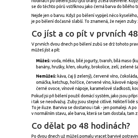
hodinách po bělení jsou tyto brány zcela otevřené. Když
se do těchto pórů vstříknou jako černá barva do bílého trik
Nejde jen o barvu. Když po bělení vypiješ něco kyselého,
je po bělení dočasně slabší. To znamená, že nejen zuby 
Co jíst a co pít v prvních 4
V prvních dvou dnech po bělení zubů se drž tohoto prav
můžeš jíst a pít:
Můžeš:
voda, mléko, bílé jogurty, tvaroh, bílá maso (ku
banány, hrušky, křen, okurky, brokolice, zelí, zelené š
Nemůžeš:
káva, čaj (i zelený), červené víno, čokoláda
omáčka, ketchup, hořčice, červené víno, kávové nápoje
černé ovoce, vínové nápoje, karamelové sladkosti, ko
Pokud jsi při bělení použil domácí systém, jako jsou příp
i tak se neodvažuj. Zuby jsou stejně citlivé. Někteří lidé 
To je iluze. Barviva se dostanou i tak - jen pomaleji. A
v normálním stavu, ale barva, která se tam dostala, tam 
Co dělat po 48 hodinách?
Po dvou dnech už můžeš pomalu vracet barvivé potravin