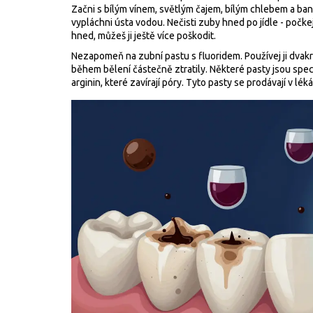
Začni s bílým vínem, světlým čajem, bílým chlebem a baná
vypláchni ústa vodou. Nečisti zuby hned po jídle - počkej 3
hned, můžeš ji ještě více poškodit.
Nezapomeň na zubní pastu s fluoridem. Používej ji dvak
během bělení částečně ztratily. Některé pasty jsou spec
arginin, které zavírají póry. Tyto pasty se prodávají v lék