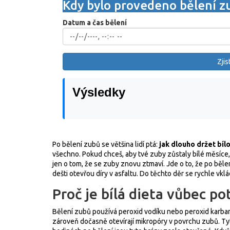
Kdy bylo provedeno bělení z
Datum a čas bělení
Zjis
Výsledky
Po bělení zubů se většina lidí ptá:
jak dlouho držet bíl
všechno. Pokud chceš, aby tvé zuby zůstaly bílé měsíce, n
jen o tom, že se zuby znovu ztmaví. Jde o to, že po bělení
dešti otevřou díry v asfaltu. Do těchto děr se rychle vklád
Proč je bílá dieta vůbec po
Bělení zubů používá peroxid vodíku nebo peroxid karbamid
zároveň dočasně otevírají mikropóry v povrchu zubů. Tyt