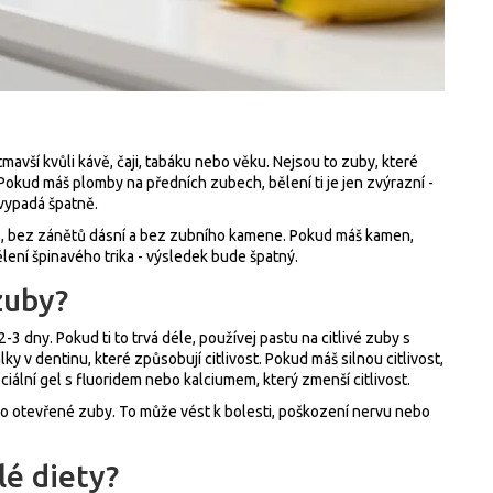
mavší kvůli kávě, čaji, tabáku nebo věku. Nejsou to zuby, které
Pokud máš plomby na předních zubech, bělení ti je jen zvýrazní -
vypadá špatně.
es, bez zánětů dásní a bez zubního kamene. Pokud máš kamen,
ělení špinavého trika - výsledek bude špatný.
zuby?
2-3 dny. Pokud ti to trvá déle, používej pastu na citlivé zuby s
ky v dentinu, které způsobují citlivost. Pokud máš silnou citlivost,
eciální gel s fluoridem nebo kalciumem, který zmenší citlivost.
ebo otevřené zuby. To může vést k bolesti, poškození nervu nebo
lé diety?