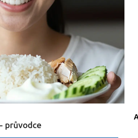
A
 - průvodce