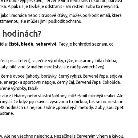
 v té době vypiješ kávu, červené víno nebo sníš čokoládu, barviva
a. A pak už je těžké je odstranit - ani čištění zubů to nevyčistí.
 jako limonáda nebo citrusové šťávy, můžeš poškodit emalí, která
ztmavnou, ale můžeš jim i poškodit ochranu.
8 hodinách?
idla:
čisté, bledé, nebarvivé
. Tady je konkrétní seznam, co
řecí prsa, telecí), vaječné výrobky, rýže, makarony, bílá chleba,
aláty, bílé víno (v malém množství, ale raději vynechávej)
, černé ovoce (jahody, borůvky, černý rybíz), červená řepa, sójová
, energo- a sportovní nápoje, černý čaj, červená řepa, čokoláda,
uřené výrobky, tabák
ravky z lékárny nebo vlastní šablony, můžeš mít mírnější reakci. Ale
si myslí, že když piju kávu s výsuvnou trubičkou, tak se nic nestane.
 po 48 hodinách už nejsou žádné „pomalejší“ metody. Zuby jsou zpět
zůstane.
y. Ale ne všechno najednou. Nezačínej s červeným vínem a kávou.