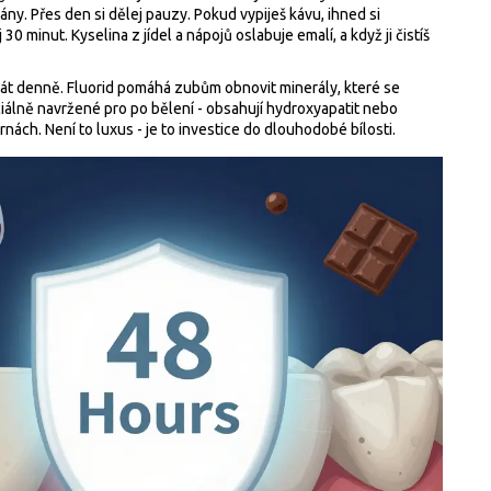
ny. Přes den si dělej pauzy. Pokud vypiješ kávu, ihned si
0 minut. Kyselina z jídel a nápojů oslabuje emalí, a když ji čistíš
rát denně. Fluorid pomáhá zubům obnovit minerály, které se
iálně navržené pro po bělení - obsahují hydroxyapatit nebo
árnách. Není to luxus - je to investice do dlouhodobé bílosti.