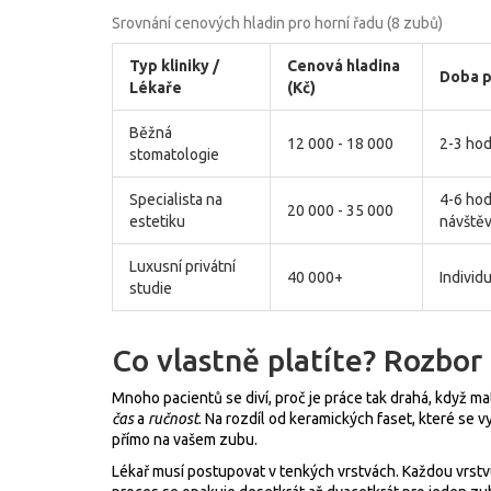
Srovnání cenových hladin pro horní řadu (8 zubů)
Typ kliniky /
Cenová hladina
Doba 
Lékaře
(Kč)
Běžná
12 000 - 18 000
2-3 hod
stomatologie
Specialista na
4-6 hod
20 000 - 35 000
estetiku
návště
Luxusní privátní
40 000+
Individ
studie
Co vlastně platíte? Rozbor
Mnoho pacientů se diví, proč je práce tak drahá, když mat
čas
a
ručnost
. Na rozdíl od keramických faset, které se v
přímo na vašem zubu.
Lékař musí postupovat v tenkých vrstvách. Každou vrstvu