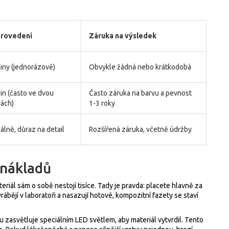
provedení
Záruka na výsledek
iny (jednorázově)
Obvykle žádná nebo krátkodobá
in (často ve dvou
Často záruka na barvu a pevnost
vách)
1-3 roky
uálně, důraz na detail
Rozšířená záruka, včetně údržby
 nákladů
eriál sám o sobě nestojí tisíce. Tady je pravda: placete hlavně za
yrábějí v laboratoři a nasazují hotové, kompozitní fazety se staví
 zasvětluje speciálním LED světlem, aby materiál vytvrdil. Tento