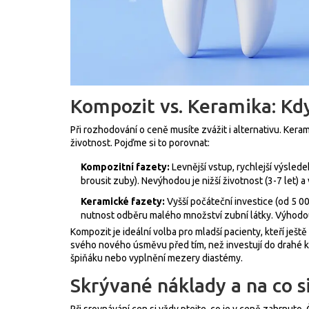
Kompozit vs. Keramika: Kdy
Při rozhodování o ceně musíte zvážit i alternativu. Kerami
životnost. Pojďme si to porovnat:
Kompozitní fazety:
Levnější vstup, rychlejší výsled
brousit zuby). Nevýhodou je nižší životnost (3-7 let) a
Keramické fazety:
Vyšší počáteční investice (od 5 000
nutnost odběru malého množství zubní látky. Výhodou 
Kompozit je ideální volba pro mladší pacienty, kteří ještě
svého nového úsměvu před tím, než investují do drahé k
špiňáku nebo vyplnění mezery diastémy.
Skrývané náklady a na co s