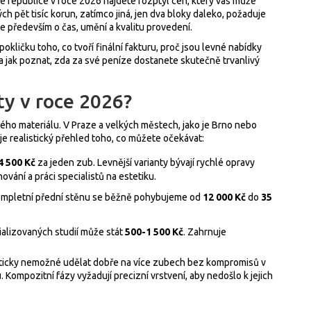
é republice v roce 2026 najdete rozptyl cen, který vás může
 pět tisíc korun, zatímco jiná, jen dva bloky daleko, požaduje
e především o čas, umění a kvalitu provedení.
okličku toho, co tvoří finální fakturu, proč jsou levné nabídky
), a jak poznat, zda za své peníze dostanete skutečně trvanlivý
ty v roce 2026?
tého materiálu. V Praze a velkých městech, jako je Brno nebo
je realistický přehled toho, co můžete očekávat:
4 500 Kč
za jeden zub. Levnější varianty bývají rychlé opravy
nování a práci specialistů na estetiku.
ompletní přední stěnu se běžně pohybujeme od
12 000 Kč
do
35
ializovaných studií může stát
500-1 500 Kč
. Zahrnuje
akticky nemožné udělat dobře na více zubech bez kompromisů v
Kompozitní fázy vyžadují precizní vrstvení, aby nedošlo k jejich