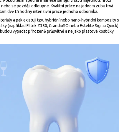
. Pokud lékař spěchá a nanese silnější vrstvu najednou, hrozí
, nebo se později odloupne. Kvalitní práce na jednom zubu trvá
tam dvě tři hodiny intenzivní práce jednoho odborníka.
ateriály a pak existují tzv. hybridní nebo nano-hybridní kompozity s
čky (například Filtek Z350, GrandioSO nebo Estelite Sigma Quick)
y budou vypadat přirozeně průsvitné a ne jako plastové kostičky