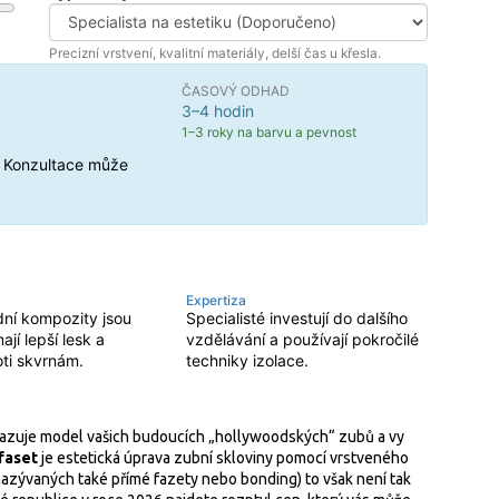
Precizní vrstvení, kvalitní materiály, delší čas u křesla.
ČASOVÝ ODHAD
3–4 hodin
1–3 roky na barvu a pevnost
n. Konzultace může
Expertiza
ní kompozity jsou
Specialisté investují do dalšího
ají lepší lesk a
vzdělávání a používají pokročilé
oti skvrnám.
techniky izolace.
 ukazuje model vašich budoucích „hollywoodských“ zubů a vy
faset
je
estetická úprava zubní skloviny pomocí vrstveného
 nazývaných také přímé fazety nebo bonding) to však není tak