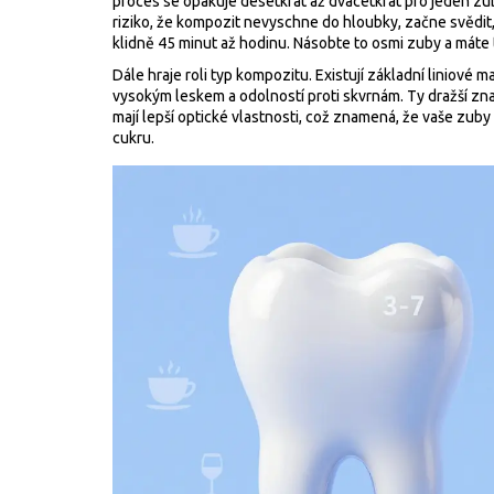
proces se opakuje desetkrát až dvacetkrát pro jeden zub
riziko, že kompozit nevyschne do hloubky, začne svědit
klidně 45 minut až hodinu. Násobte to osmi zuby a máte 
Dále hraje roli typ kompozitu. Existují základní liniové m
vysokým leskem a odolností proti skvrnám. Ty dražší zna
mají lepší optické vlastnosti, což znamená, že vaše zub
cukru.