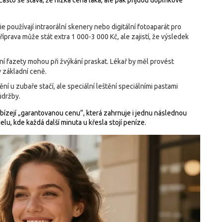
 Často se stává, že nízká cena láká, ale pak přijdou doplňkové
e používají intraorální skenery nebo digitální fotoaparát pro
íprava může stát extra 1 000-3 000 Kč, ale zajistí, že výsledek
í fazety mohou při žvýkání praskat. Lékař by měl provést
v základní ceně.
 u zubaře stačí, ale speciální leštění speciálními pastami
údržby.
 nabízejí „garantovanou cenu“, která zahrnuje i jednu následnou
lu, kde každá další minuta u křesla stojí peníze.