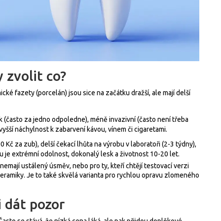
 zvolit co?
cké fazety (porcelán) jsou sice na začátku dražší, ale mají delší
ek (často za jedno odpoledne), méně invazivní (často není třeba
 vyšší náchylnost k zabarvení kávou, vínem či cigaretami.
 Kč za zub), delší čekací lhůta na výrobu v laboratoři (2-3 týdny),
je extrémní odolnost, dokonalý lesk a životnost 10-20 let.
 nemají ustálený úsměv, nebo pro ty, kteří chtějí testovací verzi
eramiky. Je to také skvělá varianta pro rychlou opravu zlomeného
i dát pozor