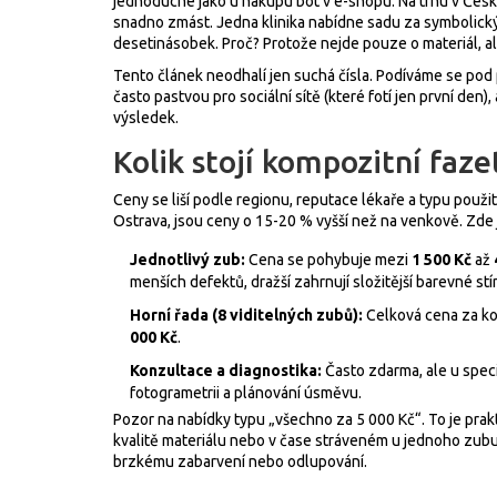
jednoduché jako u nákupu bot v e-shopu. Na trhu v Česk
snadno zmást. Jedna klinika nabídne sadu za symbolických
desetinásobek. Proč? Protože nejde pouze o materiál, al
Tento článek neodhalí jen suchá čísla. Podíváme se pod p
často pastvou pro sociální sítě (které fotí jen první den
výsledek.
Kolik stojí kompozitní faze
Ceny se liší podle regionu, reputace lékaře a typu použi
Ostrava, jsou ceny o 15-20 % vyšší než na venkově. Zde 
Jednotlivý zub:
Cena se pohybuje mezi
1 500 Kč
až
menších defektů, dražší zahrnují složitější barevné stí
Horní řada (8 viditelných zubů):
Celková cena za k
000 Kč
.
Konzultace a diagnostika:
Často zdarma, ale u spec
fotogrametrii a plánování úsměvu.
Pozor na nabídky typu „všechno za 5 000 Kč“. To je pr
kvalitě materiálu nebo v čase stráveném u jednoho zubu. 
brzkému zabarvení nebo odlupování.