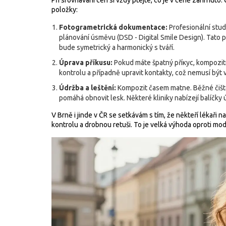
Při srovnávání cen si vždy ptejte, co je v ceně zahrnuto.
položky:
Fotogrametrická dokumentace:
Profesionální studi
plánování úsměvu (DSD - Digital Smile Design). Tato př
bude symetrický a harmonický s tváří.
Úprava příkusu:
Pokud máte špatný příкус, kompozitn
kontrolu a případně upravit kontakty, což nemusí být 
Údržba a leštění:
Kompozit časem matne. Běžné čištění
pomáhá obnovit lesk. Některé kliniky nabízejí balíčky 
V Brně i jinde v ČR se setkávám s tím, že někteří lékaři
kontrolu a drobnou retuši. To je velká výhoda oproti mode