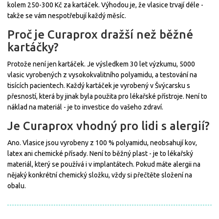
kolem 250-300 Kč za kartáček. Výhodou je, že vlasice trvají déle -
takže se vám nespotřebují každý měsíc.
Proč je Curaprox dražší než běžné
kartáčky?
Protože není jen kartáček. Je výsledkem 30 let výzkumu, 5000
vlasic vyrobených z vysokokvalitního polyamidu, a testování na
tisících pacientech. Každý kartáček je vyrobený v Švýcarsku s
přesností, která by jinak byla použita pro lékařské přístroje. Není to
náklad na materiál - je to investice do vašeho zdraví.
Je Curaprox vhodný pro lidi s alergií?
Ano. Vlasice jsou vyrobeny z 100 % polyamidu, neobsahují kov,
latex ani chemické přísady. Není to běžný plast - je to lékařský
materiál, který se používá i v implantátech. Pokud máte alergii na
nějaký konkrétní chemický složku, vždy si přečtěte složení na
obalu.