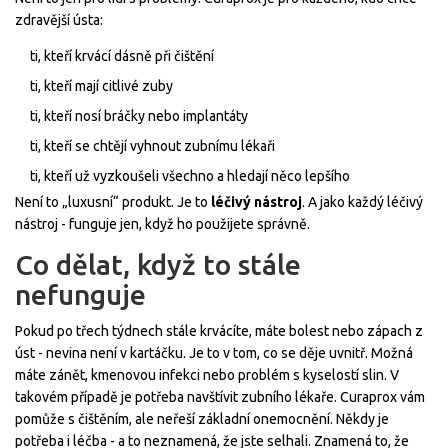
zdravější ústa:
ti, kteří krvácí dásně při čištění
ti, kteří mají citlivé zuby
ti, kteří nosí bráčky nebo implantáty
ti, kteří se chtějí vyhnout zubnímu lékaři
ti, kteří už vyzkoušeli všechno a hledají něco lepšího
Není to „luxusní“ produkt. Je to
léčivý nástroj
. A jako každý léčivý
nástroj - funguje jen, když ho použijete správně.
Co dělat, když to stále
nefunguje
Pokud po třech týdnech stále krvácíte, máte bolest nebo zápach z
úst - nevina není v kartáčku. Je to v tom, co se děje uvnitř. Možná
máte zánět, kmenovou infekci nebo problém s kyselostí slin. V
takovém případě je potřeba navštívit zubního lékaře. Curaprox vám
pomůže s čištěním, ale neřeší základní onemocnění. Někdy je
potřeba i léčba - a to neznamená, že jste selhali. Znamená to, že