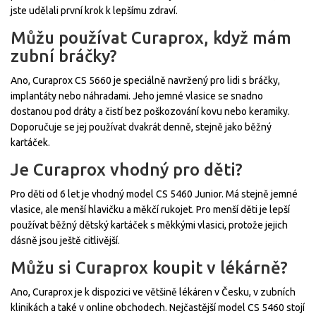
jste udělali první krok k lepšímu zdraví.
Můžu používat Curaprox, když mám
zubní bráčky?
Ano, Curaprox CS 5660 je speciálně navržený pro lidi s bráčky,
implantáty nebo náhradami. Jeho jemné vlasice se snadno
dostanou pod dráty a čistí bez poškozování kovu nebo keramiky.
Doporučuje se jej používat dvakrát denně, stejně jako běžný
kartáček.
Je Curaprox vhodný pro děti?
Pro děti od 6 let je vhodný model CS 5460 Junior. Má stejně jemné
vlasice, ale menší hlavičku a měkčí rukojet. Pro menší děti je lepší
používat běžný dětský kartáček s měkkými vlasici, protože jejich
dásně jsou ještě citlivější.
Můžu si Curaprox koupit v lékárně?
Ano, Curaprox je k dispozici ve většině lékáren v Česku, v zubních
klinikách a také v online obchodech. Nejčastější model CS 5460 stojí