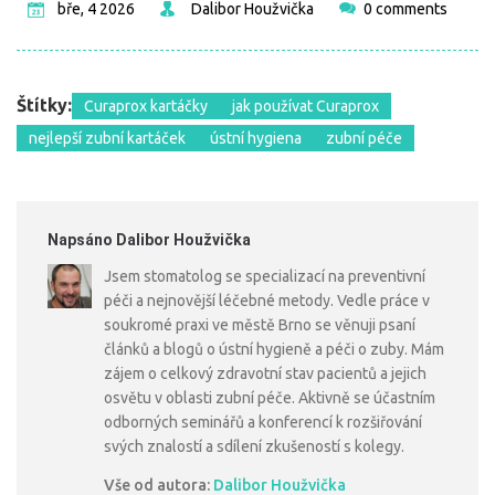
bře, 4 2026
Dalibor Houžvička
0 comments
Štítky:
Curaprox kartáčky
jak používat Curaprox
nejlepší zubní kartáček
ústní hygiena
zubní péče
Napsáno Dalibor Houžvička
Jsem stomatolog se specializací na preventivní
péči a nejnovější léčebné metody. Vedle práce v
soukromé praxi ve městě Brno se věnuji psaní
článků a blogů o ústní hygieně a péči o zuby. Mám
zájem o celkový zdravotní stav pacientů a jejich
osvětu v oblasti zubní péče. Aktivně se účastním
odborných seminářů a konferencí k rozšiřování
svých znalostí a sdílení zkušeností s kolegy.
Vše od autora:
Dalibor Houžvička