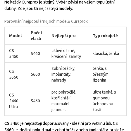
Ne každý Curaprox je stejný. Výběr závisí na vašem typu ústní
dutiny. Zde jsou tři nejčastější modely:
Porovnání nejpopulárnějších modelů Curaprox
Počet
Model
Nejlepší pro
Typ rukojetě
vlasů
CS
citlivé dásně,
5460
klasická, tenká
5460
krvácení, záněty
zubní bráčky,
tenká, s
CS
5660
implantáty,
přesným
5660
náhrady
řízením
pro pokročilé,
ultra tenká, s
CS
kteří chtějí
gumovou
5460
5460
maximální
úchopovou
Ultra
jemnost
částí
CS 5460 je nejčastěji doporučovaný - ideální pro většinu lidí. CS
5660 je ideální, pokud máte zubní bráčky nebo implantáty, protože