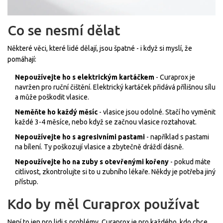
Co se nesmí dělat
Některé věci, které lidé dělají, jsou špatné - i když si myslí, že
pomáhají:
Nepoužívejte ho s elektrickým kartáčkem
- Curaprox je
navržen pro ruční čištění. Elektrický kartáček přidává přílišnou sílu
a může poškodit vlasice.
Neměňte ho každý měsíc
- vlasice jsou odolné. Stačí ho vyměnit
každé 3-4 měsíce, nebo když se začnou vlasice roztahovat.
Nepoužívejte ho s agresivními pastami
- například s pastami
na bílení. Ty poškozují vlasice a zbytečně dráždí dásně.
Nepoužívejte ho na zuby s otevřenými kořeny
- pokud máte
citlivost, zkontrolujte si to u zubního lékaře. Někdy je potřeba jiný
přístup.
Kdo by měl Curaprox používat
Není to jen pro lidi s problémy. Curaprox je pro každého, kdo chce