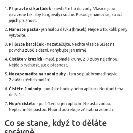
Připravte si kartáček
- nevlažte ho do vody. Vlasice jsou
navržené tak, aby fungovaly i suché. Pokud je namočíte, ztrácí
jejich pružnost.
Naneste pastu
- jen malou dávku (hrášek). Nejde o to, kolik pěny
vytvoříte.
Přiložte kartáček
- nezatlačujte. Nechte vlasice ležet na
povrchu zubů a dásní. Pohybujte jen mírně.
Čistěte v kruzích
- malé, pomalé kruhy, 2-3 zuby najednou.
Nejde o rychlost, ale o přesnost.
Nezapomeňte na zadní zuby
- tam se plak hromadí nejvíc.
Zvlášť u třetích molárů.
Čistěte 2 minuty
- použijte hodiny nebo aplikaci. Není potřeba
delší čas.
Nepřečistěte
- po čištění si jen opláchněte ústa vodou.
Nepláchněte pastou. Fluorid potřebuje zůstat na zubech.
Co se stane, když to děláte
správně