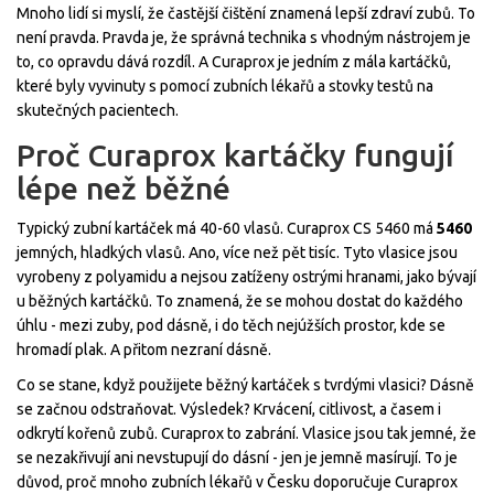
Mnoho lidí si myslí, že častější čištění znamená lepší zdraví zubů. To
není pravda. Pravda je, že správná technika s vhodným nástrojem je
to, co opravdu dává rozdíl. A Curaprox je jedním z mála kartáčků,
které byly vyvinuty s pomocí zubních lékařů a stovky testů na
skutečných pacientech.
Proč Curaprox kartáčky fungují
lépe než běžné
Typický zubní kartáček má 40-60 vlasů. Curaprox CS 5460 má
5460
jemných, hladkých vlasů. Ano, více než pět tisíc. Tyto vlasice jsou
vyrobeny z polyamidu a nejsou zatíženy ostrými hranami, jako bývají
u běžných kartáčků. To znamená, že se mohou dostat do každého
úhlu - mezi zuby, pod dásně, i do těch nejúžších prostor, kde se
hromadí plak. A přitom nezraní dásně.
Co se stane, když použijete běžný kartáček s tvrdými vlasici? Dásně
se začnou odstraňovat. Výsledek? Krvácení, citlivost, a časem i
odkrytí kořenů zubů. Curaprox to zabrání. Vlasice jsou tak jemné, že
se nezakřivují ani nevstupují do dásní - jen je jemně masírují. To je
důvod, proč mnoho zubních lékařů v Česku doporučuje Curaprox