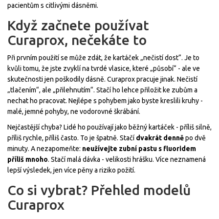
pacientům s citlivými dásněmi.
Když začnete používat
Curaprox, nečekáte to
Při prvním použití se může zdát, že kartáček „nečistí dost“. Je to
kvůli tomu, že jste zvyklí na tvrdé vlasice, které „působí“ - ale ve
skutečnosti jen poškodily dásně. Curaprox pracuje jinak. Nečistí
„tlačením“, ale „přilehnutím“. Stačí ho lehce přiložit ke zubům a
nechat ho pracovat. Nejlépe s pohybem jako byste kreslili kruhy -
malé, jemné pohyby, ne vodorovné škrábání.
Nejčastější chyba? Lidé ho používají jako běžný kartáček - příliš silně,
příliš rychle, příliš často. To je špatně. Stačí
dvakrát denně
po dvě
minuty. A nezapomeňte:
neužívejte zubní pastu s fluoridem
příliš mnoho
. Stačí malá dávka - velikosti hrášku. Více neznamená
lepší výsledek, jen více pěny a riziko požití.
Co si vybrat? Přehled modelů
Curaprox