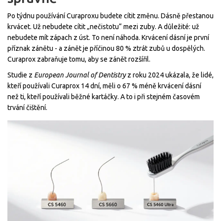
Po týdnu používání Curaproxu budete cítit změnu. Dásně přestanou
krvácet. Už nebudete cítit „nečistotu“ mezi zuby. A důležité: už
nebudete mít zápach z úst. To není náhoda. Krvácení dásní je první
příznak zánětu - a zánět je příčinou 80 % ztrát zubů u dospělých.
Curaprox zabraňuje tomu, aby se zánět rozšířil.
Studie z
European Journal of Dentistry
z roku 2024 ukázala, že lidé,
kteří používali Curaprox 14 dní, měli o 67 % méně krvácení dásní
než ti, kteří používali běžné kartáčky. A to i při stejném časovém
trvání čištění.