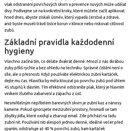
však odstranění povrchových skvrn a prevence nových může udělat
divy. Podívejme se na konkrétní kroky, které můžete začít aplikovat
hned dnes, abyste získali úsměv, který vypadá čerstvě a zdravě,
aniž byste museli trávit tisíce korun v klinice nebo riskovat citlivost
zubů.
Základní pravidla každodenní
hygieny
Všechno začíná tím, co děláte dvakrát denně. Mnozí z nás škrábou
zuby příliš rychle a bez ohledu na techniku. Správné čištění není o
síle, ale o přesnosti. Když používáte elektrickou zubní kartáček,
dejte mu čas. Hlavička by měla klouzat po povrchu zubů pod úhlem
45 stupňů k dásním. Tím efektivně odstraníte plak, který je hlavním
viníkem žlutého zabarvení a zápachu z úst.
Nesmiřitelným nepřítelem barevných skvrn je zubní kaz a nánosy
kamene. Pokud ignorujete mezizubní prostory, hromadí se tam
zbytky jídla, které oxidují a zbarvují email. Zde přichází na řadu
zubní nit. Používání niti alespoň jednou denně, ideálně večer před
spaním, odstraňuje až 40 % povrchů zubů, kam kartáček