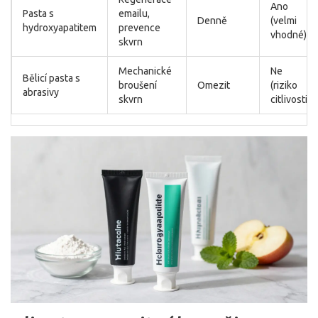
Ano
Pasta s
emailu,
Denně
(velmi
hydroxyapatitem
prevence
vhodné)
skvrn
Mechanické
Ne
Bělicí pasta s
broušení
Omezit
(riziko
abrasivy
skvrn
citlivosti)