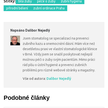
Štítky:
bílá zuby
péče o zuby
zubní hygiena
přírodní bělení
zubní ordinace Praha
Napsáno Dalibor Nejedlý
Jsem stomatolog se specializací na prevenci
zubního kazu a onemocnění dásní. Mám více než
desetiletou praxi ve vlastní stomatologické klinice
v Brně. Vždy jsem se snažil poskytovat nejlepší
možnou péči o zuby svým pacientům. Mimo práci
rád píšu o ústní hygieně a prevenci zubních
problémů pro různé webové stránky a magazíny.
Vše od autora:
Dalibor Nejedlý
Podobné články