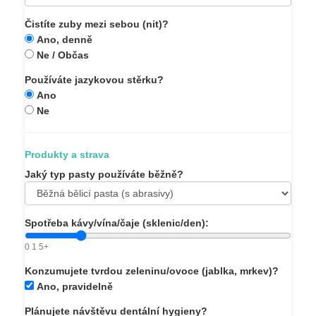
Čistíte zuby mezi sebou (nit)?
Ano, denně
Ne / Občas
Používáte jazykovou stěrku?
Ano
Ne
Produkty a strava
Jaký typ pasty používáte běžně?
Spotřeba kávy/vína/čaje (sklenic/den):
0
1
5+
Konzumujete tvrdou zeleninu/ovoce (jablka, mrkev)?
Ano, pravidelně
Plánujete návštěvu dentální hygieny?