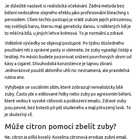
Je důležité nastavit si realistická očekávání. Žádná metoda bez
bělení nedosáhne stejného efektu jako profesionální bleaching s
peroxidem. Cílem těchto postupů je vrátit zubům jejich přirozenou,
nej světlejší barvu, kterou mají geneticky danou. U některých lidí je
to mléčná bílá, u jiných lehce krémová. To je normální a zdravé.
Viditelné výsledky se objevují postupně. Po týdnu důsledného
používání niti a správné pasty si všimnete, že zuby vypadají čistěji a
leskleji. Po měsíci budete pozorovat snížení povrchových skvrn od
kávy a cigaret. Dlouhodobá konzistence je tajnou zbraní.
Jednorázové použití aktivního uhlí nic neznamená, ale pravidelná
rutina ano.
Vyhýbejte se sociálním sítím, které zobrazují nerealisticky bílé
zuby. Často jde o editované fotky nebo zuby po agresivním bělení,
které vedou k vysoké citlivosti a poškození emailu. Zdravé zuby
jsou pevné, bez bolesti při pití studeného a mají přirozený lesk. To
je skutečný cíl.
Může citron pomoci zbelít zuby?
Ne, citron je příliš kyselý. Kyselina citronová eroduje zubní email,