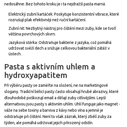
nedosáhne. Bez tohoto kroku je i ta nejdražší pasta marná.
Elektrický zubní kartáček
: Poskytuje konzistentní vibrace, které
rozrušují plak efektivněji než ruční kartáčení.
Zubní nit
: Nezbytný nástroj pro čištění mezi zuby, kde se tvoří
většina povrchových skvrn.
Jazyková stěrka
: Odstraňuje bakterie z jazyka, což pomáhá
udržovat svěží dech a snižuje celkovou bakteriální zátěž v
ústech.
Pasta s aktivním uhlem a
hydroxyapatitem
Při výběru pasty se zaměřte na složení, ne na marketingové
slogany. Tradiční bělicí pasty často obsahují hrubé abrazivy, které
dlouhodobě poškozují email a dělají zuby citlivějšími. Lepší
alternativou jsou pasty s
aktivním uhlím
. Uhlí funguje jako magnet -
váže na sebe toxiny a barviva z kávy nebo vína a jemně je
odstraňuje při čištění. Není to však zázrak, který zbělí zuby za
týden, ale pomáhá udržovat jejich přirozený odstín.