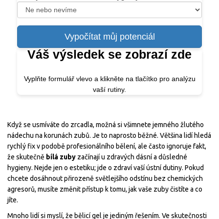
Vypočítat můj potenciál
Váš výsledek se zobrazí zde
Vyplňte formulář vlevo a klikněte na tlačítko pro analýzu
vaší rutiny.
Když se usmíváte do zrcadla, možná si všimnete jemného žlutého
nádechu na korunách zubů. Je to naprosto běžné. Většina lidí hledá
rychlý fix v podobě profesionálního bělení, ale často ignoruje fakt,
že skutečně
bílá zuby
začínají u zdravých dásní a důsledné
hygieny. Nejde jen o estetiku; jde o zdraví vaší ústní dutiny. Pokud
chcete dosáhnout přirozeně světlejšího odstínu bez chemických
agresorů, musíte změnit přístup k tomu, jak vaše zuby čistíte a co
jíte.
Mnoho lidí si myslí, že bělicí gel je jediným řešením. Ve skutečnosti