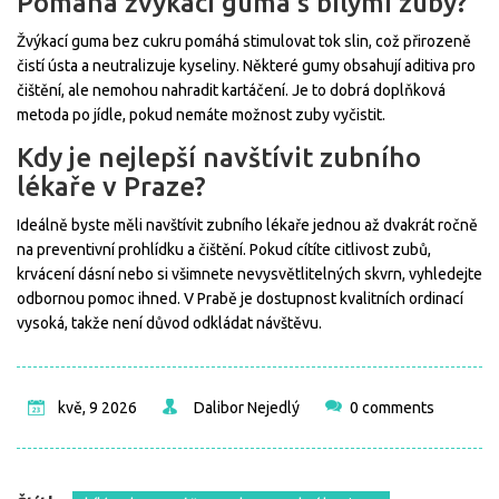
Pomáhá žvýkací guma s bílými zuby?
Žvýkací guma bez cukru pomáhá stimulovat tok slin, což přirozeně
čistí ústa a neutralizuje kyseliny. Některé gumy obsahují aditiva pro
čištění, ale nemohou nahradit kartáčení. Je to dobrá doplňková
metoda po jídle, pokud nemáte možnost zuby vyčistit.
Kdy je nejlepší navštívit zubního
lékaře v Praze?
Ideálně byste měli navštívit zubního lékaře jednou až dvakrát ročně
na preventivní prohlídku a čištění. Pokud cítíte citlivost zubů,
krvácení dásní nebo si všimnete nevysvětlitelných skvrn, vyhledejte
odbornou pomoc ihned. V Prabě je dostupnost kvalitních ordinací
vysoká, takže není důvod odkládat návštěvu.
kvě, 9 2026
Dalibor Nejedlý
0 comments