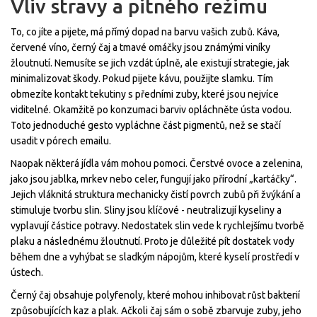
Vliv stravy a pitného režimu
To, co jíte a pijete, má přímý dopad na barvu vašich zubů. Káva,
červené víno, černý čaj a tmavé omáčky jsou známými viníky
žloutnutí. Nemusíte se jich vzdát úplně, ale existují strategie, jak
minimalizovat škody. Pokud pijete kávu, použijte slamku. Tím
obmezíte kontakt tekutiny s předními zuby, které jsou nejvíce
viditelné. Okamžitě po konzumaci barviv opláchněte ústa vodou.
Toto jednoduché gesto vypláchne část pigmentů, než se stačí
usadit v pórech emailu.
Naopak některá jídla vám mohou pomoci. Čerstvé ovoce a zelenina,
jako jsou jablka, mrkev nebo celer, fungují jako přírodní „kartáčky“.
Jejich vláknitá struktura mechanicky čistí povrch zubů při žvýkání a
stimuluje tvorbu slin. Sliny jsou klíčové - neutralizují kyseliny a
vyplavují částice potravy. Nedostatek slin vede k rychlejšímu tvorbě
plaku a následnému žloutnutí. Proto je důležité pít dostatek vody
během dne a vyhýbat se sladkým nápojům, které kyselí prostředí v
ústech.
Černý čaj obsahuje polyfenoly, které mohou inhibovat růst bakterií
způsobujících kaz a plak. Ačkoli čaj sám o sobě zbarvuje zuby, jeho