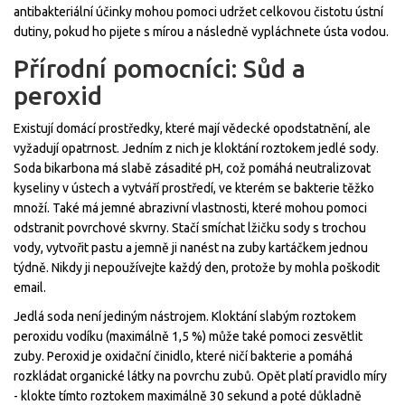
antibakteriální účinky mohou pomoci udržet celkovou čistotu ústní
dutiny, pokud ho pijete s mírou a následně vypláchnete ústa vodou.
Přírodní pomocníci: Sůd a
peroxid
Existují domácí prostředky, které mají vědecké opodstatnění, ale
vyžadují opatrnost. Jedním z nich je kloktání roztokem jedlé sody.
Soda bikarbona má slabě zásadité pH, což pomáhá neutralizovat
kyseliny v ústech a vytváří prostředí, ve kterém se bakterie těžko
množí. Také má jemné abrazivní vlastnosti, které mohou pomoci
odstranit povrchové skvrny. Stačí smíchat lžičku sody s trochou
vody, vytvořit pastu a jemně ji nanést na zuby kartáčkem jednou
týdně. Nikdy ji nepoužívejte každý den, protože by mohla poškodit
email.
Jedlá soda není jediným nástrojem. Kloktání slabým roztokem
peroxidu vodíku
(maximálně 1,5 %) může také pomoci zesvětlit
zuby. Peroxid je oxidační činidlo, které ničí bakterie a pomáhá
rozkládat organické látky na povrchu zubů. Opět platí pravidlo míry
- klokte tímto roztokem maximálně 30 sekund a poté důkladně