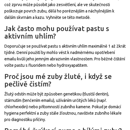
což zprvu může působit jako zesvětlení, ale ve skutečnosti
poškozuje povrch zubu, dělá ho poréznějším a náchylnějším k
dalším skvrnám a kazu. Vyhněte se této metodě.
Jak často mohu používat pastu s
aktivním uhlím?
Doporučuje se používat pastu s aktivním uhlím maximálně 1 až 2krát
týdně. Denní použití by mohlo vést k nadměrnému opotřebení
emailu kvůli jeho jemným abrazivním vlastnostem. Pro běžné čištění
volte pastu s fluoridem nebo hydroxyapatitem.
Proč jsou mé zuby žluté, i když se
pečlivě čistím?
Žlutý odstín může být způsoben genetikou (tlustší dentin),
stárnutím (tenčením emailu), užíváním určitých léků (např.
chlorhexidin) nebo přítomností zubního kamene. Pokud je domácí
hygiena perfektní a zuby stále žloutnou, navštivte zubního lékaře
pro diagnostiku příčiny.