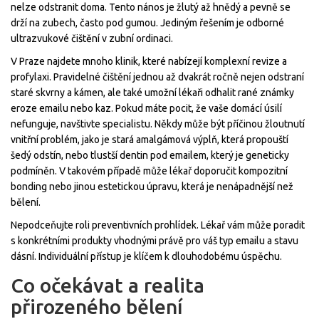
nelze odstranit doma. Tento nános je žlutý až hnědý a pevně se
drží na zubech, často pod gumou. Jediným řešením je odborné
ultrazvukové čištění v
zubní ordinaci
.
V Praze najdete mnoho klinik, které nabízejí komplexní revize a
profylaxi. Pravidelné čištění jednou až dvakrát ročně nejen odstraní
staré skvrny a kámen, ale také umožní lékaři odhalit rané známky
eroze emailu nebo kaz. Pokud máte pocit, že vaše domácí úsilí
nefunguje, navštivte specialistu. Někdy může být příčinou žloutnutí
vnitřní problém, jako je stará amalgámová výplň, která propouští
šedý odstín, nebo tlustší dentin pod emailem, který je geneticky
podmíněn. V takovém případě může lékař doporučit kompozitní
bonding nebo jinou estetickou úpravu, která je nenápadnější než
bělení.
Nepodceňujte roli preventivních prohlídek. Lékař vám může poradit
s konkrétními produkty vhodnými právě pro váš typ emailu a stavu
dásní. Individuální přístup je klíčem k dlouhodobému úspěchu.
Co očekávat a realita
přirozeného bělení