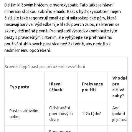
Dalším klíčovým hráčem je
hydroxyapatit
. Tato látka je hlavní
minerální složkou zubního emailu. Past s hydroxyapatitem nejen
čistí, ale také regenerují email a plní mikroskopické póry, které
nasávají barviva. Výsledkem je hladší povrch zubu, na kterém se
skvrny drží méně pevně. Pro nejlepší výsledky kombinujte tyto
pasty s pravidelným čištěním, ale vyhýbejte se přehnanému
používání uhlíkových past více než 2x týdně, aby nedošlo k
nadměrnému opotřebení.
Srovnání typů past pro přirozené zesvětlení
Vhodné
Hlavní
Frekvence
pro
Typ pasty
účinek
použití
citlivé
zuby?
Odstranění
Ano
Pasta s aktivním
povrchových
1-2x týdně
(pokud
uhlím
skvrn
je jemná)
Regenerace