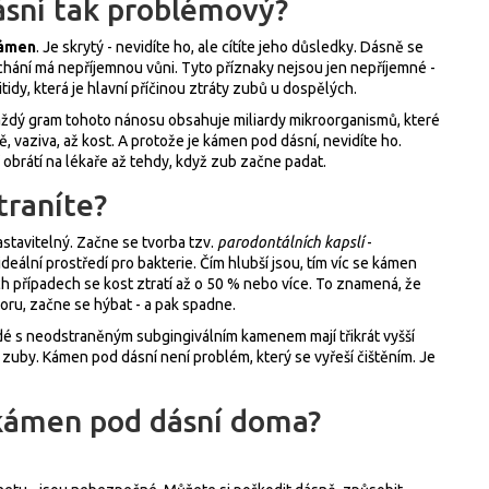
ásní tak problémový?
kámen
. Je skrytý - nevidíte ho, ale cítíte jeho důsledky. Dásně se
dýchání má nepříjemnou vůni. Tyto příznaky nejsou jen nepříjemné -
dy, která je hlavní příčinou ztráty zubů u dospělých.
í. Každý gram tohoto nánosu obsahuje miliardy mikroorganismů, které
ě, vaziva, až kost. A protože je kámen pod dásní, nevidíte ho.
dí obrátí na lékaře až tehdy, když zub začne padat.
traníte?
stavitelný. Začne se tvorba tzv.
parodontálních kapslí
-
ální prostředí pro bakterie. Čím hlubší jsou, tím víc se kámen
ch případech se kost ztratí až o 50 % nebo více. To znamená, že
ru, začne se hýbat - a pak spadne.
idé s neodstraněným subgingiválním kamenem mají třikrát vyšší
stí zuby. Kámen pod dásní není problém, který se vyřeší čištěním. Je
 kámen pod dásní doma?