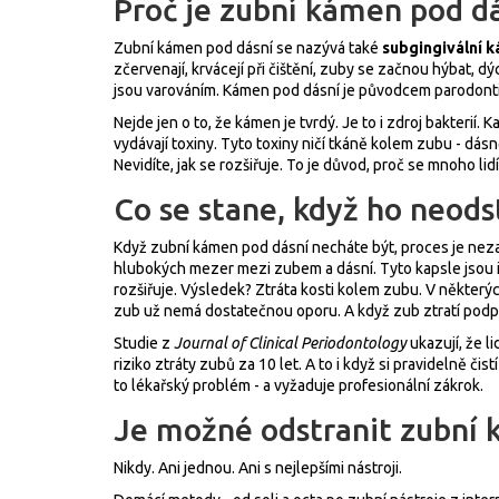
Proč je zubní kámen pod d
Zubní kámen pod dásní se nazývá také
subgingivální 
zčervenají, krvácejí při čištění, zuby se začnou hýbat, 
jsou varováním. Kámen pod dásní je původcem parodontiti
Nejde jen o to, že kámen je tvrdý. Je to i zdroj bakteri
vydávají toxiny. Tyto toxiny ničí tkáně kolem zubu - dásn
Nevidíte, jak se rozšiřuje. To je důvod, proč se mnoho li
Co se stane, když ho neods
Když zubní kámen pod dásní necháte být, proces je neza
hlubokých mezer mezi zubem a dásní. Tyto kapsle jsou ide
rozšiřuje. Výsledek? Ztráta kosti kolem zubu. V některý
zub už nemá dostatečnou oporu. A když zub ztratí podpo
Studie z
Journal of Clinical Periodontology
ukazují, že l
riziko ztráty zubů za 10 let. A to i když si pravidelně či
to lékařský problém - a vyžaduje profesionální zákrok.
Je možné odstranit zubní
Nikdy. Ani jednou. Ani s nejlepšími nástroji.