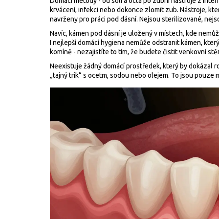
Domácí metody - od soli a octa po zubní nástroje z inte
krvácení, infekci nebo dokonce zlomit zub. Nástroje, kt
navrženy pro práci pod dásní. Nejsou sterilizované, nej
Navíc, kámen pod dásní je uložený v místech, kde nemů
I nejlepší domácí hygiena nemůže odstranit kámen, který j
komíně - nezajistíte to tím, že budete čistit venkovní stě
Neexistuje žádný domácí prostředek, který by dokázal r
„tajný trik“ s ocetm, sodou nebo olejem. To jsou pouze mý