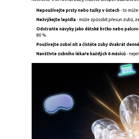
Nepoužívejte prsty nebo tužky v ústech
- to může
Nežvýkejte lepidla
- může způsobit přesun zubů, ze
Odstraňte návyky jako dětské brčko nebo palcov
80 %.
Používejte zubní nit a čistěte zuby dvakrát denn
Navštivte zubního lékaře každých 6 měsíců
- nejen