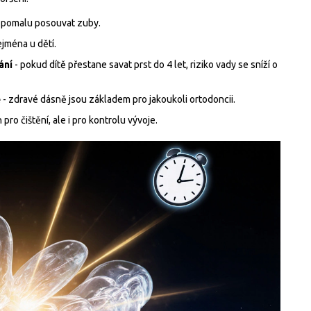
 pomalu posouvat zuby.
jména u dětí.
ání
- pokud dítě přestane savat prst do 4 let, riziko vady se sníží o
ě
- zdravé dásně jsou základem pro jakoukoli ortodoncii.
 pro čištění, ale i pro kontrolu vývoje.