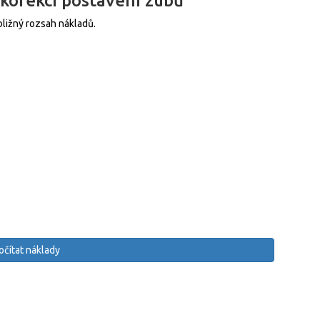
 korekci postavení zubů
bližný rozsah nákladů.
čítat náklady