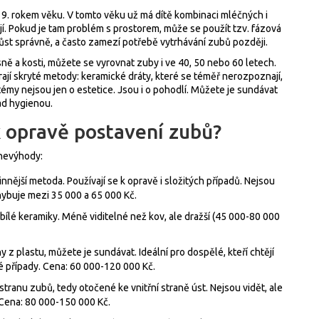
 a 9. rokem věku. V tomto věku už má dítě kombinaci mléčných i
její. Pokud je tam problém s prostorem, může se použít tzv. fázová
růst správně, a často zamezí potřebě vytrhávání zubů později.
ě a kosti, můžete se vyrovnat zuby i ve 40, 50 nebo 60 letech.
írají skryté metody: keramické dráty, které se téměř nerozpoznají,
stémy nejsou jen o estetice. Jsou i o pohodlí. Můžete je sundávat
nad hygienou.
k opravě postavení zubů?
 nevýhody:
činnější metoda. Používají se k opravě i složitých případů. Nejsou
hybuje mezi 35 000 a 65 000 Kč.
 bílé keramiky. Méně viditelné než kov, ale dražší (45 000-80 000
y z plastu, můžete je sundávat. Ideální pro dospělé, kteří chtějí
é případy. Cena: 60 000-120 000 Kč.
 stranu zubů, tedy otočené ke vnitřní straně úst. Nejsou vidět, ale
 Cena: 80 000-150 000 Kč.