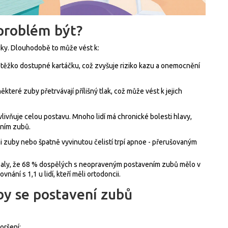
 problém být?
iky. Dlouhodobě to může vést k:
u těžko dostupné kartáčku, což zvyšuje riziko kazu a onemocnění
ěkteré zuby přetrvávají přílišný tlak, což může vést k jejich
vlivňuje celou postavu. Mnoho lidí má chronické bolesti hlavy,
ením zubů.
i zuby nebo špatně vyvinutou čelistí trpí apnoe - přerušovaným
zaly, že 68 % dospělých s neopraveným postavením zubů mělo v
ání s 1,1 u lidí, kteří měli ortodoncii.
y se postavení zubů
oršení: