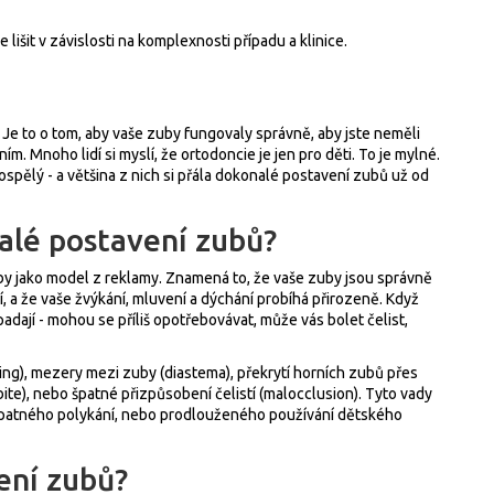
išit v závislosti na komplexnosti případu a klinice.
Je to o tom, aby vaše zuby fungovaly správně, aby jste neměli
m. Mnoho lidí si myslí, že ortodoncie je jen pro děti. To je mylné.
ospělý - a většina z nich si přála dokonalé postavení zubů už od
alé postavení zubů?
y jako model z reklamy. Znamená to, že vaše zuby jsou správně
ní, a že vaše žvýkání, mluvení a dýchání probíhá přirozeně. Když
dají - mohou se příliš opotřebovávat, může vás bolet čelist,
ing), mezery mezi zuby (diastema), překrytí horních zubů přes
bite), nebo špatné přizpůsobení čelistí (malocclusion). Tyto vady
špatného polykání, nebo prodlouženého používání dětského
ení zubů?