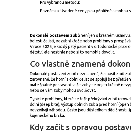
Pro vybranou metodu:
Poznámka: Uvedené ceny jsou přibližné a mohou se l
Dokonalé postavení zubů
není jen o krásném úsměvu. 
bolesti čelisti, nezubní křeče nebo problémy s prospávání
V roce 2025 je každý pátý pacient v ortodontické praxi d
dětství, ale nestihla nebo si to nemohla dovolit.
Co vlastně znamená dokon
Dokonalé postavení zubů neznamená, že musíte mít zub
zarovnané, že horní a dolní čelist se spojují bez přetíže
máte špatné postavení, vaše zuby se nejen krásně nevypa
nebo se vám zuby mohou uvolňovat.
Typické problémy, které se řeší: překrývání zubů (crowd
dolní (deep bite), výstup dolních zubů před horní (open 
nevznikají náhodou. Často jsou důsledkem dědičnosti, 
kojeneckého brčka.
Kdy začít s opravou postav