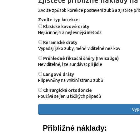
Zjistěte přibližné náklady na
Zvolte způsob korekce postavení zubů a zjistěte při
Zvolte typ korekce:
Klasické kovové dráty
Nejúčinnější a nejlevnější metoda
Keramické dráty
Vypadají jako zuby, méně viditelné než kov
Průhledné fiksační šňůry (Invisalign)
Neviditelné, lze sundávat při jídle
Langové dráty
Připevněny na vnitřní stranu zubů
Chirurgická ortodoncie
Používá se jen u těžkých případů
Vypo
Přibližné náklady: