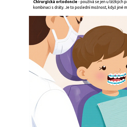
Chirurgická ortodoncie
- používá se jen u těžkých p
kombinaci s dráty. Je to poslední možnost, když jiné 