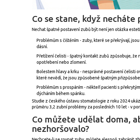
Co se stane, když necháte
Nechat špatné postavení zubů být není jen otázka estet
Problémům s čištěním - zuby, které se překrývají, jso
dásní.
Přetížení čelisti - špatný kontakt zubů způsobuje, že n
opotřebení nebo zlomení.
Bolestem hlavy a krku - nesprávné postavení čelisti o
které nevědí, že jsou způsobené špatným přizpůsob
Problémům s prospáním - někteří pacienti s překrytým
dýcháním během spánku.
Studie z českého ústavu stomatologie z roku 2024 uká
průměru 3,2 zubní problémy za posledních 10 let - v porovn
Co můžete udělat doma, ab
nezhoršovalo?
Nechcete-li se rovnat zuby, můžete alespoň zabránit zh