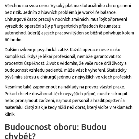
Všechno má svou cenu. Vysoký plat maxilofaciálního chirurga není
bez rizik. Jedním z hlavních problémů je work-life balance.
Chirurgové často pracují v nočních směnách, musí být připraveni
vyrazit do operační sály při urgentních případech (traumata z
autonehod, úderů) a jejich pracovní týden se běžně pohybuje kolem
60 hodin.
Dalším rizikem je psychická zátěž. Každá operace nese riziko
komplikací. I když je lékař profesionál, nemůže garantovat sto
procentní úspěšnost. Život s vědomím, že vaše ruce drží životy a
budoucnost vzhledu pacientů, může vést k vyhoření. Statisticky
bývá míra stresu u chirurgů jednou z nejvyšších ve všech profesích.
Nesmíme také zapomenout na náklady na provoz vlastní praxe.
Pokud chcete dosáhnout těch nejvyšších příjmů, musíte si koupit
nebo pronajmout zařízení, najmout personál a hradit pojištění a
materiálu. Čistý zisk je tedy nižší než obrat, který vidíte v reklamách
klinik.
Budoucnost oboru: Budou
chybět?