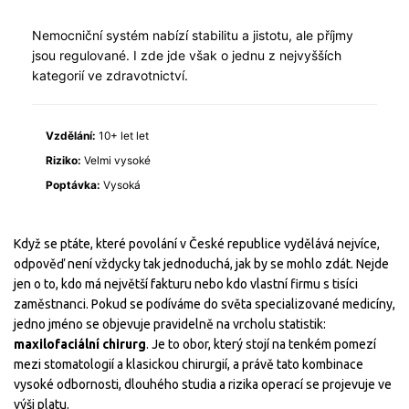
Nemocniční systém nabízí stabilitu a jistotu, ale příjmy
jsou regulované. I zde jde však o jednu z nejvyšších
kategorií ve zdravotnictví.
Vzdělání:
10+ let
let
Riziko:
Velmi vysoké
Poptávka:
Vysoká
Když se ptáte, které povolání v České republice vydělává nejvíce,
odpověď není vždycky tak jednoduchá, jak by se mohlo zdát. Nejde
jen o to, kdo má největší fakturu nebo kdo vlastní firmu s tisíci
zaměstnanci. Pokud se podíváme do světa specializované medicíny,
jedno jméno se objevuje pravidelně na vrcholu statistik:
maxilofaciální chirurg
. Je to obor, který stojí na tenkém pomezí
mezi stomatologií a klasickou chirurgií, a právě tato kombinace
vysoké odbornosti, dlouhého studia a rizika operací se projevuje ve
výši platu.