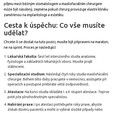
příjmu mezi běžným stomatologem a maxilofaciálním chirurgem
může být násobný, zejména pokud chirurg provozuje vlastní kliniku
zaměřenou na implantologii a estetiku.
Cesta k úspěchu: Co vše musíte
udělat?
Chcete-li se dostat na tuto pozici, musíte být připraveni na maraton,
ne na sprint. Proces je následující:
Lékařská fakulta:
Šest let intenzivního studia anatomie,
fyziologie a základních lékařských oborů. Musíte projít
státnicemi.
Specializační studium:
Následují čtyři roky studia maxilofaciální
chirurgie. Během této doby pracujete v nemocnici, asistujete při
operacích a postupně přebíráte větší zodpovědnost.
Atestace:
Na konci studia skládáte I. a II. stupeň atestace. Teprve
poté jste plnohodnotným specialistou.
Nabírání praxe:
I po atestaci potřebujete roky praxe, abyste
získali důvěru pacientů a mohli si vybírat složité případy nebo