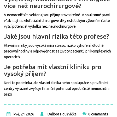
více než neurochirurgové?
V nemocničním sektoru jsou příjmy srovnatelné. V soukromé praxi
však mají maxilofaciální chirurgové díky estetickým výkonům často
vyšší potenciál výdělku než neurochirurgové.
Jaké jsou hlavní rizika této profese?
Hlavními riziky jsou vysoká míra stresu, riziko vyhoření, dlouhé
pracovní hodiny a odpovědnost za životy pacientů při komplexních
operacích.
Je potřeba mít vlastní kliniku pro
vysoký příjem?
Není to podmínka, ale vlastní klinika nebo spolupráce s privátními
centry výrazně zvyšuje finanční potenciál oproti čistě nemocniční
praxi.
kvě, 21 2026
Dalibor Houžvička
0 comments