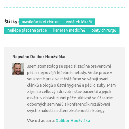
Štítky:
maxilofaciální chirurg
výdělek lékařů
nejlépe placená práce
kariéra v medicíně
platy chirurgů
Napsáno Dalibor Houžvička
Jsem stomatolog se specializací na preventivní
péči a nejnovější léčebné metody. Vedle práce v
soukromé praxi ve městě Brno se věnuji psaní
článků a blogů o ústní hygieně a péči o zuby. Mám
zájem o celkový zdravotní stav pacientů a jejich
osvětu v oblasti zubní péče. Aktivně se účastním
odborných seminářů a konferencí k rozšiřování
svých znalostí a sdílení zkušeností s kolegy.
Vše od autora:
Dalibor Houžvička