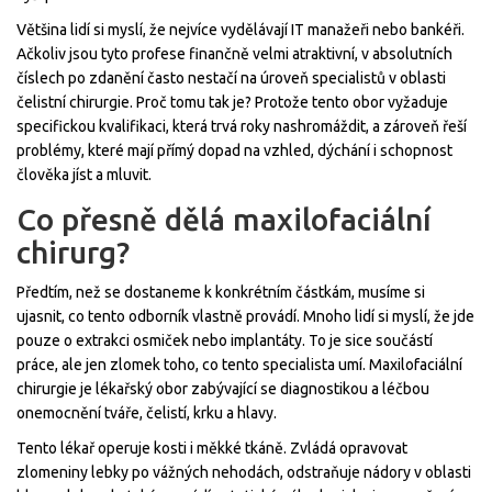
Většina lidí si myslí, že nejvíce vydělávají IT manažeři nebo bankéři.
Ačkoliv jsou tyto profese finančně velmi atraktivní, v absolutních
číslech po zdanění často nestačí na úroveň specialistů v oblasti
čelistní chirurgie. Proč tomu tak je? Protože tento obor vyžaduje
specifickou kvalifikaci, která trvá roky nashromáždit, a zároveň řeší
problémy, které mají přímý dopad na vzhled, dýchání i schopnost
člověka jíst a mluvit.
Co přesně dělá maxilofaciální
chirurg?
Předtím, než se dostaneme k konkrétním částkám, musíme si
ujasnit, co tento odborník vlastně provádí. Mnoho lidí si myslí, že jde
pouze o extrakci osmiček nebo implantáty. To je sice součástí
práce, ale jen zlomek toho, co tento specialista umí.
Maxilofaciální
chirurgie
je
lékařský obor zabývající se diagnostikou a léčbou
onemocnění tváře, čelistí, krku a hlavy
.
Tento lékař operuje kosti i měkké tkáně. Zvládá opravovat
zlomeniny lebky po vážných nehodách, odstraňuje nádory v oblasti