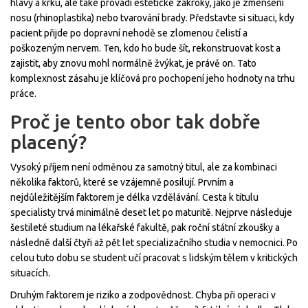
hlavy a krku, ale také provádí estetické zákroky, jako je zmenšení
nosu (rhinoplastika) nebo tvarování brady. Představte si situaci, kdy
pacient přijde po dopravní nehodě se zlomenou čelistí a
poškozeným nervem. Ten, kdo ho bude šít, rekonstruovat kost a
zajistit, aby znovu mohl normálně žvýkat, je právě on. Tato
komplexnost zásahu je klíčová pro pochopení jeho hodnoty na trhu
práce.
Proč je tento obor tak dobře
placený?
Vysoký příjem není odměnou za samotný titul, ale za kombinaci
několika faktorů, které se vzájemně posilují. Prvním a
nejdůležitějším faktorem je délka vzdělávání. Cesta k titulu
specialisty trvá minimálně deset let po maturitě. Nejprve následuje
šestileté studium na lékařské fakultě, pak roční státní zkoušky a
následně další čtyři až pět let specializačního studia v nemocnici. Po
celou tuto dobu se student učí pracovat s lidským tělem v kritických
situacích.
Druhým faktorem je riziko a zodpovědnost. Chyba při operaci v