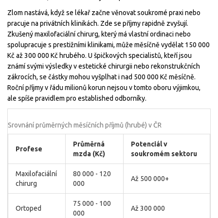
Zlom nastává, když se lékař začne věnovat soukromé praxi nebo
pracuje na privátních klinikách. Zde se příjmy rapidně zvyšují.
Zkušený maxilofaciální chirurg, který má vlastní ordinaci nebo
spolupracuje s prestižními klinikami, může měsíčně vydělat 150 000
Kč až 300 000 Kč hrubého. U špičkových specialistů, kteří jsou
známí svými výsledky v estetické chirurgii nebo rekonstrukčních
zákrocích, se částky mohou vyšplhat i nad 500 000 Kč měsíčně.
Roční příjmy v řádu milionů korun nejsou v tomto oboru výjimkou,
ale spíše pravidlem pro established odborníky.
Srovnání průměrných měsíčních příjmů (hrubé) v ČR
Průměrná
Potenciál v
Profese
mzda (Kč)
soukromém sektoru
Maxilofaciální
80 000 - 120
Až 500 000+
chirurg
000
75 000 - 100
Ortoped
Až 300 000
000