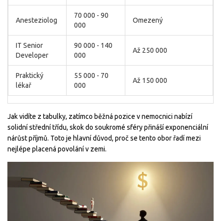
70 000 - 90
Anesteziolog
Omezený
000
IT Senior
90 000 - 140
Až 250 000
Developer
000
Praktický
55 000 - 70
Až 150 000
lékař
000
Jak vidíte z tabulky, zatímco běžná pozice v nemocnici nabízí
solidní střední třídu, skok do soukromé sféry přináší exponenciální
nárůst příjmů. Toto je hlavní důvod, proč se tento obor řadí mezi
nejlépe placená povolání v zemi.