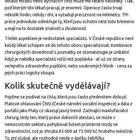
oblasti mozku nebo dýchacích cest může mít fatální následky. Tlak,
pod kterým tito lékaři pracují, je enormní. Operace často trvají
několik hodin, někdy i dní, a vyžadují preciznost na milimetry. Trh
práce jednoduše odměňuje ty, kteří jsou ochotni nést toto břemeno
a mají na to dostatek znalostí a zkušeností.
Třetím aspektem je nedostatek specialistů. V České republice není
každý lékař schopen se do tohoto oboru specializovat. Kombinace
chirurgických dovedností s poznatky ze stomatologie je unikátní.
Když je nabídka specialistů nižší než poptávka - ať už ze strany
veřejného zdravotního pojištění, nebo soukromých klinik - cena za
jejich práci logicky stoupá.
Kolik skutečně vydělávají?
Pojďme se podívat na čísla, která jsou často předmětem diskuzí.
Platové ohlasování ČNSI (České národní sociální inspekce) a data z
portálů jako Platy.cz ukazují jasný trend. Začínající maxilofaciální
chirurg, tedy ten, který právě dokončil atestaci, se může v
nemocničním sektoru pohybovat kolem průměrné mzdy ve
zdravotnictví, což je zhruba 65 000 až 75 000 Kč hrubého měsíčně.
To zní slušně, ale rozhodně nejde o špičku žebříčku.