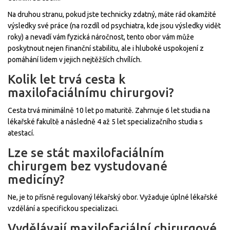
Na druhou stranu, pokud jste technicky zdatný, máte rád okamžité
výsledky své práce (na rozdíl od psychiatra, kde jsou výsledky vidět
roky) a nevadí vám fyzická náročnost, tento obor vám může
poskytnout nejen finanční stabilitu, ale i hluboké uspokojení z
pomáhání lidem v jejich nejtěžších chvílích.
Kolik let trvá cesta k
maxilofaciálnímu chirurgovi?
Cesta trvá minimálně 10 let po maturitě. Zahrnuje 6 let studia na
lékařské fakultě a následně 4 až 5 let specializačního studia s
atestací.
Lze se stát maxilofaciálním
chirurgem bez vystudované
medicíny?
Ne, je to přísně regulovaný lékařský obor. Vyžaduje úplné lékařské
vzdělání a specifickou specializaci.
Vydělávají maxilofaciální chirurgové