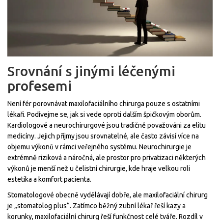
Srovnání s jinými léčenými
profesemi
Není fér porovnávat maxilofaciálního chirurga pouze s ostatními
lékaři. Podívejme se, jak si vede oproti dalším špičkovým oborům.
Kardiologové a neurochirurgové jsou tradičně považováni za elitu
medicíny. Jejich příjmy jsou srovnatelné, ale často závisí více na
objemu výkonů v rámci veřejného systému. Neurochirurgie je
extrémně riziková a náročná, ale prostor pro privatizaci některých
výkonů je menší než u čelistní chirurgie, kde hraje velkou roli
estetika a komfort pacienta.
Stomatologové obecně vydělávají dobře, ale maxilofaciální chirurg
je „stomatolog plus“. Zatímco běžný zubní lékař řeší kazy a
korunky, maxilofaciální chirurg řeší funkčnost celé tváře. Rozdíl v