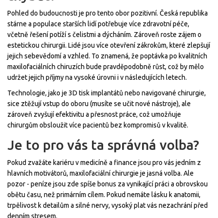
Pohled do budoucnosti je pro tento obor pozitivní. Česká republika
stárne a populace starších lidí potřebuje více zdravotní péče,
včetně řešení potíží s čelistmi a dýcháním. Zároveň roste zájem o
estetickou chirurgii. Lidé jsou více otevření zákrokům, které zlepšují
jejich sebevědomí a vzhled. To znamená, že poptávka po kvalitních
maxilofaciálních chiruzích bude pravděpodobně růst, což by mělo
udržet jejich příjmy na vysoké úrovni i v následujících letech.
Technologie, jako je 3D tisk implantátů nebo navigované chirurgie,
sice ztěžují vstup do oboru (musíte se učit nové nástroje), ale
zároveň zvyšují efektivitu a přesnost práce, což umožňuje
chirurgům obsloužit více pacientů bez kompromisů v kvalitě.
Je to pro vás ta správná volba?
Pokud zvažáte kariéru v medicíně a finance jsou pro vás jedním z
hlavních motivátorů, maxilofaciální chirurgie je jasná volba. Ale
pozor - peníze jsou zde spíše bonus za vynikající práci a obrovskou
obětu času, než primárním cílem. Pokud nemáte lásku k anatomii,
trpělivost k detailům a silné nervy, vysoký plat vás nezachrání před
denním stresem.