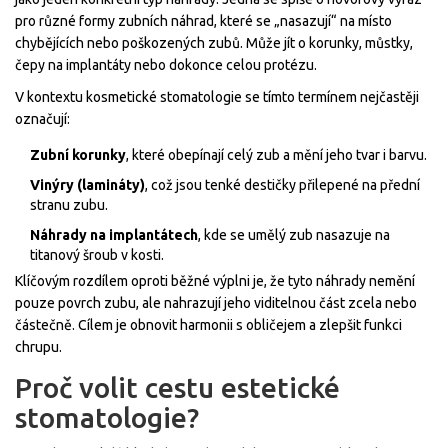
pro různé formy zubních náhrad, které se „nasazují“ na místo
chybějících nebo poškozených zubů. Může jít o korunky, můstky,
čepy na implantáty nebo dokonce celou protézu.
V kontextu kosmetické stomatologie se tímto termínem nejčastěji
označují:
Zubní korunky
, které obepínají celý zub a mění jeho tvar i barvu.
Vinýry (lamináty)
, což jsou tenké destičky přilepené na přední
stranu zubu.
Náhrady na implantátech
, kde se umělý zub nasazuje na
titanový šroub v kosti.
Klíčovým rozdílem oproti běžné výplni je, že tyto náhrady nemění
pouze povrch zubu, ale nahrazují jeho viditelnou část zcela nebo
částečně. Cílem je obnovit harmonii s obličejem a zlepšit funkci
chrupu.
Proč volit cestu estetické
stomatologie?