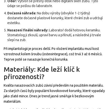
Oděr:
Vytvoří se přesný otisk nebo digitální sken zubů. Tyto
údaje se pošlou do laboratoře.
Dočasná náhrada:
Na dobu výroby (obvykle 1-2 týdny)
dostanete dočasné plastové korunky, které chrání zub a udržují
estetiku.
Nasazení finální náhrady:
Laboratoř dodá hotovou keramiku.
Stomatolog ji zkouší, upraví barvu a přilnutí, a následně ji trvale
slepí na zub.
Při implantologii je proces delší. Po vložení implantátu musí kost
vzrostnout kolem šroubu (osteointegrace), což trvá 3 až 6 měsíců.
Teprve poté se nasazuje konečná korunka.
Materiály: Kde leží klíč k
přirozenosti?
Kvalita nasazovacích zubů závisí především na použitém materiálu.
Za starých časů byly populární kovokovové korunky, které vypadaly
jako zlaté mince. Dnes je trend jasně směřuje k bezkovovým
materiálům.