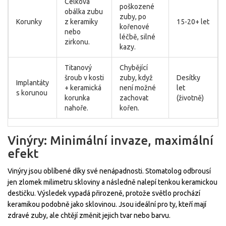
Celková
poškozené
obálka zubu
zuby, po
Korunky
z keramiky
15-20+ let
kořenové
nebo
léčbě, silné
zirkonu.
kazy.
Titanový
Chybějící
šroub v kosti
zuby, když
Desítky
Implantáty
+ keramická
není možné
let
s korunou
korunka
zachovat
(životně)
nahoře.
kořen.
Vinýry: Minimální invaze, maximální
efekt
Vinýry jsou oblíbené díky své nenápadnosti. Stomatolog odbrousí
jen zlomek milimetru skloviny a následně nalepí tenkou keramickou
destičku. Výsledek vypadá přirozeně, protože světlo prochází
keramikou podobně jako sklovinou. Jsou ideální pro ty, kteří mají
zdravé zuby, ale chtějí změnit jejich tvar nebo barvu.