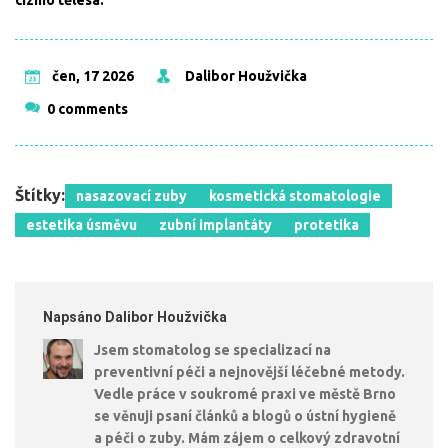
cizího tělesa.
čen, 17 2026
Dalibor Houžvička
0 comments
Štítky:
nasazovací zuby
kosmetická stomatologie
estetika úsměvu
zubní implantáty
protetika
Napsáno Dalibor Houžvička
Jsem stomatolog se specializací na
preventivní péči a nejnovější léčebné metody.
Vedle práce v soukromé praxi ve městě Brno
se věnuji psaní článků a blogů o ústní hygieně
a péči o zuby. Mám zájem o celkový zdravotní