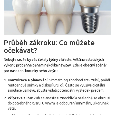
Průběh zákroku: Co můžete
očekávat?
Nebojte se, že by vás čekaly týdny v křesle. Většina estetických
výkonů proběhne během několika návštěv. Zde je obecný scénář
pro nasazení korunky nebo vinýru:
Konzultace a plánování:
Stomatolog zhodnotí stav zubů, pořídí
rentgenové snímky a diskusí určí cíl. Často se využívá digitální
simulace úsměvu, abyste viděli potenciální výsledek předem.
Příprava zubu:
Zub se anestezí znecitliví a následně se obrousí
do potřebného tvaru. U vinýrů je odbourání minimální, u korunek
větší.