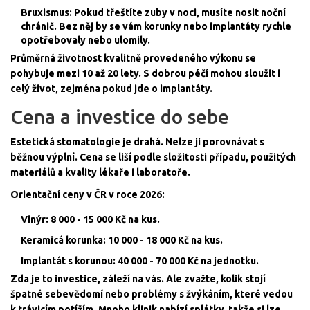
Bruxismus: Pokud třeštíte zuby v noci, musíte nosit noční
chránič. Bez něj by se vám korunky nebo implantáty rychle
opotřebovaly nebo ulomily.
Průměrná životnost kvalitně provedeného výkonu se
pohybuje mezi 10 až 20 lety. S dobrou péčí mohou sloužit i
celý život, zejména pokud jde o implantáty.
Cena a investice do sebe
Estetická stomatologie je drahá. Nelze ji porovnávat s
běžnou výplní. Cena se liší podle složitosti případu, použitých
materiálů a kvality lékaře i laboratoře.
Orientační ceny v ČR v roce 2026:
Vinýr: 8 000 - 15 000 Kč na kus.
Keramicá korunka: 10 000 - 18 000 Kč na kus.
Implantát s korunou: 40 000 - 70 000 Kč na jednotku.
Zda je to investice, záleží na vás. Ale zvažte, kolik stojí
špatné sebevědomí nebo problémy s žvýkáním, které vedou
k trávicím potížím. Mnoho klinik nabízí splátky, takže si lze