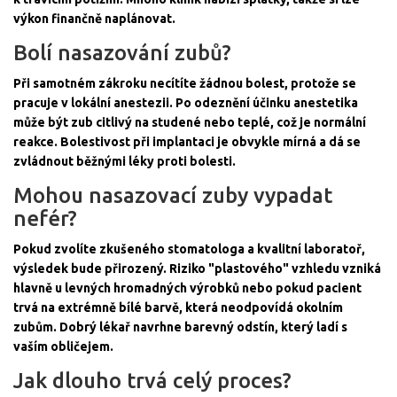
výkon finančně naplánovat.
Bolí nasazování zubů?
Při samotném zákroku necítíte žádnou bolest, protože se
pracuje v lokální anestezii. Po odeznění účinku anestetika
může být zub citlivý na studené nebo teplé, což je normální
reakce. Bolestivost při implantaci je obvykle mírná a dá se
zvládnout běžnými léky proti bolesti.
Mohou nasazovací zuby vypadat
nefér?
Pokud zvolíte zkušeného stomatologa a kvalitní laboratoř,
výsledek bude přirozený. Riziko "plastového" vzhledu vzniká
hlavně u levných hromadných výrobků nebo pokud pacient
trvá na extrémně bílé barvě, která neodpovídá okolním
zubům. Dobrý lékař navrhne barevný odstín, který ladí s
vaším obličejem.
Jak dlouho trvá celý proces?