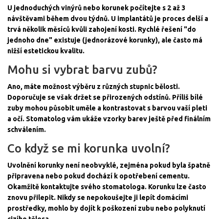
U jednoduchých vinýrů nebo korunek počítejte s 2 až 3
návštěvami během dvou týdnů. U implantátů je proces delší a
trvá několik měsíců kvůli zahojení kosti. Rychlé řešení "do
jednoho dne" existuje (jednorázové korunky), ale často má
nižší estetickou kvalitu.
Mohu si vybrat barvu zubů?
Ano, máte možnost výběru z různých stupnic bělosti.
Doporučuje se však držet se přirozených odstínů. Příliš bílé
zuby mohou působit uměle a kontrastovat s barvou vaší pleti
a očí. Stomatolog vám ukáže vzorky barev ještě před finálním
schválením.
Co když se mi korunka uvolní?
Uvolnění korunky není neobvyklé, zejména pokud byla špatně
připravena nebo pokud dochází k opotřebení cementu.
Okamžitě kontaktujte svého stomatologa. Korunku lze často
znovu přilepit. Nikdy se nepokoušejte ji lepít domácími
prostředky, mohlo by dojít k poškození zubu nebo polyknutí