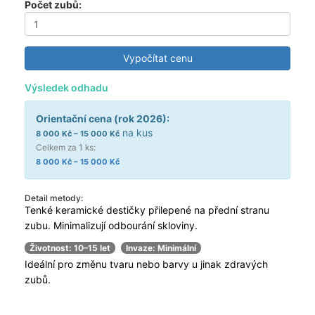
Počet zubů:
Vypočítat cenu
Výsledek odhadu
Orientační cena (rok 2026):
na kus
8 000 Kč – 15 000 Kč
Celkem za
1
ks:
8 000 Kč – 15 000 Kč
Detail metody:
Tenké keramické destičky přilepené na přední stranu
zubu. Minimalizují odbourání skloviny.
Životnost:
10–15 let
Invaze:
Minimální
Ideální pro změnu tvaru nebo barvy u jinak zdravých
zubů.