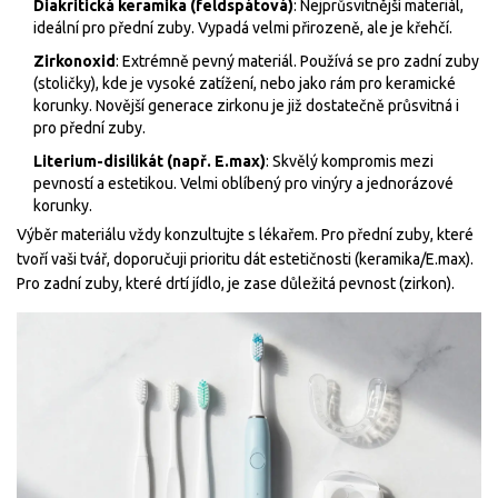
Diakritická keramika (feldspátová)
: Nejprůsvitnější materiál,
ideální pro přední zuby. Vypadá velmi přirozeně, ale je křehčí.
Zirkonoxid
: Extrémně pevný materiál. Používá se pro zadní zuby
(stoličky), kde je vysoké zatížení, nebo jako rám pro keramické
korunky. Novější generace zirkonu je již dostatečně průsvitná i
pro přední zuby.
Literium-disilikát (např. E.max)
: Skvělý kompromis mezi
pevností a estetikou. Velmi oblíbený pro vinýry a jednorázové
korunky.
Výběr materiálu vždy konzultujte s lékařem. Pro přední zuby, které
tvoří vaši tvář, doporučuji prioritu dát estetičnosti (keramika/E.max).
Pro zadní zuby, které drtí jídlo, je zase důležitá pevnost (zirkon).