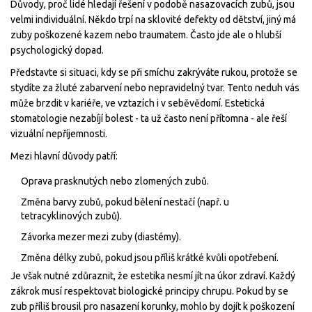
Důvody, proč lidé hledají řešení v podobě nasazovacích zubů, jsou
velmi individuální. Někdo trpí na sklovité defekty od dětství, jiný má
zuby poškozené kazem nebo traumatem. Často jde ale o hlubší
psychologický dopad.
Představte si situaci, kdy se při smíchu zakrýváte rukou, protože se
stydíte za žluté zabarvení nebo nepravidelný tvar. Tento neduh vás
může brzdit v kariéře, ve vztazích i v seběvědomí. Estetická
stomatologie nezabíjí bolest - ta už často není přítomna - ale řeší
vizuální nepříjemnosti.
Mezi hlavní důvody patří:
Oprava prasknutých nebo zlomených zubů.
Změna barvy zubů, pokud bělení nestačí (např. u
tetracyklinových zubů).
Závorka mezer mezi zuby (diastémy).
Změna délky zubů, pokud jsou příliš krátké kvůli opotřebení.
Je však nutné zdůraznit, že estetika nesmí jít na úkor zdraví. Každý
zákrok musí respektovat biologické principy chrupu. Pokud by se
zub příliš brousil pro nasazení korunky, mohlo by dojít k poškození