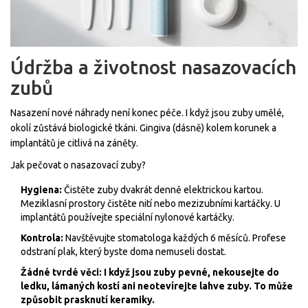
Údržba a životnost nasazovacích
zubů
Nasazení nové náhrady není konec péče. I když jsou zuby umělé,
okolí zůstává biologické tkáni. Gingiva (dásně) kolem korunek a
implantátů je citlivá na záněty.
Jak pečovat o nasazovací zuby?
Hygiena:
Čistěte zuby dvakrát denně elektrickou kartou.
Meziklasní prostory čistěte nití nebo mezizubními kartáčky. U
implantátů používejte speciální nylonové kartáčky.
Kontrola:
Navštěvujte stomatologa každých 6 měsíců. Profese
odstraní plak, který byste doma nemuseli dostat.
Žádné tvrdé věci: I když jsou zuby pevné, nekousejte do
ledku, lámaných kostí ani neotevírejte lahve zuby. To může
způsobit prasknutí keramiky.