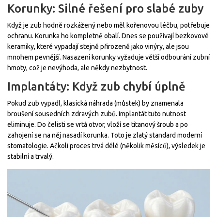
Korunky: Silné řešení pro slabé zuby
Když je zub hodně rozkážený nebo měl kořenovou léčbu, potřebuje
ochranu. Korunka ho kompletně obalí. Dnes se používají bezkovové
keramiky, které vypadají stejně přirozeně jako vinýry, ale jsou
mnohem pevnější. Nasazení korunky vyžaduje větší odbourání zubní
hmoty, což je nevýhoda, ale někdy nezbytnost.
Implantáty: Když zub chybí úplně
Pokud zub vypadl, klasická náhrada (můstek) by znamenala
broušení sousedních zdravých zubů. Implantát tuto nutnost
eliminuje. Do čelisti se vrtá otvor, vloží se titanový šroub a po
zahojení se na něj nasadí korunka. Toto je zlatý standard moderní
stomatologie. Ačkoli proces trvá délé (několik měsíců), výsledek je
stabilní a trvalý.