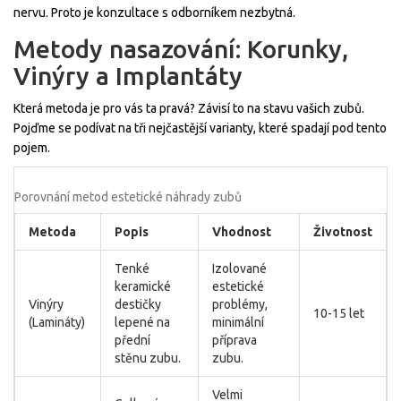
nervu. Proto je konzultace s odborníkem nezbytná.
Metody nasazování: Korunky,
Vinýry a Implantáty
Která metoda je pro vás ta pravá? Závisí to na stavu vašich zubů.
Pojďme se podívat na tři nejčastější varianty, které spadají pod tento
pojem.
Porovnání metod estetické náhrady zubů
Metoda
Popis
Vhodnost
Životnost
Tenké
Izolované
keramické
estetické
Vinýry
destičky
problémy,
10-15 let
(Lamináty)
lepené na
minimální
přední
příprava
stěnu zubu.
zubu.
Velmi