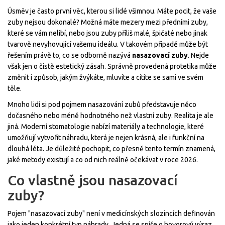
Úsměv je často první věc, kterou si lidé všimnou. Máte pocit, že vaše
zuby nejsou dokonalé? Možná máte mezery mezi předními zuby,
které se vám nelíbí, nebo jsou zuby příliš malé, špičaté nebo jinak
tvarově nevyhovující vašemu ideálu. V takovém případě může být
řešením právě to, co se odborně nazývá
nasazovací zuby
. Nejde
však jen o čistě estetický zásah. Správně provedená protetika může
změnit i způsob, jakým žvýkáte, mluvíte a cítíte se sami ve svém
těle.
Mnoho lidí si pod pojmem nasazování zubů představuje něco
dočasného nebo méně hodnotného než vlastní zuby. Realita je ale
jiná. Moderní stomatologie nabízí materiály a technologie, které
umožňují vytvořit náhradu, která je nejen krásná, ale i funkční na
dlouhá léta. Je důležité pochopit, co přesně tento termín znamená,
jaké metody existují a co od nich reálně očekávat v roce 2026.
Co vlastně jsou nasazovací
zuby?
Pojem "nasazovací zuby" není v medicínských slozincích definován
jako jeden konkrétní typ náhrady. Jedná se spíše o hovorový výraz