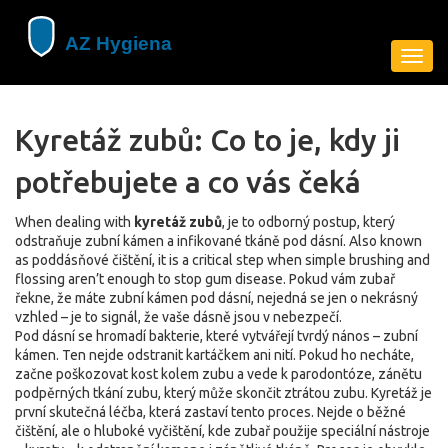
Zobra
navig
Kyretáž zubů: Co to je, kdy ji
potřebujete a co vás čeká
When dealing with
kyretáž zubů
,
je to odborný postup, který
odstraňuje zubní kámen a infikované tkáně pod dásní
. Also known
as
poddásňové čištění
, it is a critical step when simple brushing and
flossing aren’t enough to stop gum disease.
Pokud vám zubař
řekne, že máte zubní kámen pod dásní, nejedná se jen o nekrásný
vzhled – je to signál, že vaše dásně jsou v nebezpečí.
Pod dásní se hromadí bakterie, které vytvářejí tvrdý nános – zubní
kámen. Ten nejde odstranit kartáčkem ani nití. Pokud ho necháte,
začne poškozovat kost kolem zubu a vede k
parodontóze
,
zánětu
podpěrných tkání zubu, který může skončit ztrátou zubu
. Kyretáž je
první skutečná léčba, která zastaví tento proces. Nejde o běžné
čištění, ale o hluboké vyčištění, kde zubař použije speciální nástroje