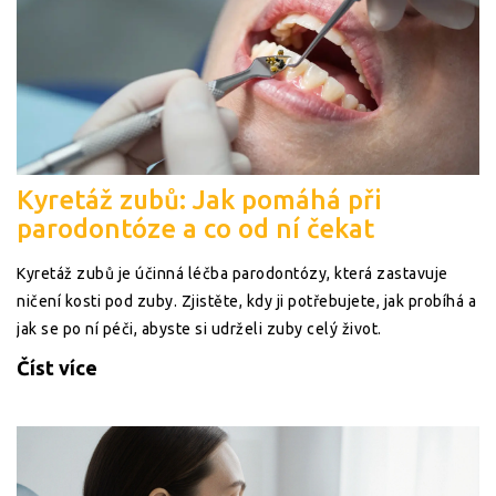
Kyretáž zubů: Jak pomáhá při
parodontóze a co od ní čekat
Kyretáž zubů je účinná léčba parodontózy, která zastavuje
ničení kosti pod zuby. Zjistěte, kdy ji potřebujete, jak probíhá a
jak se po ní péči, abyste si udrželi zuby celý život.
Číst více