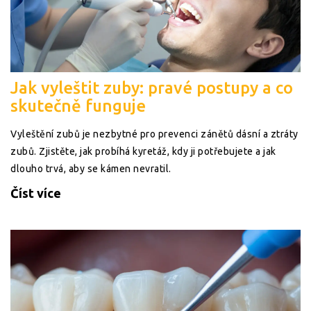
Jak vyleštit zuby: pravé postupy a co
skutečně funguje
Vyleštění zubů je nezbytné pro prevenci zánětů dásní a ztráty
zubů. Zjistěte, jak probíhá kyretáž, kdy ji potřebujete a jak
dlouho trvá, aby se kámen nevratil.
Číst více