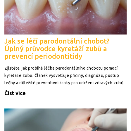
Jak se léčí parodontální chobot?
Úplný průvodce kyretáží zubů a
prevencí periodontitidy
Zjistěte, jak probíhá léčba parodontálního chobotu pomocí
kyretáže zubů. Článek vysvětluje příčiny, diagnózu, postup
léčby a důležité preventivní kroky pro udržení zdravých zubů.
Číst více