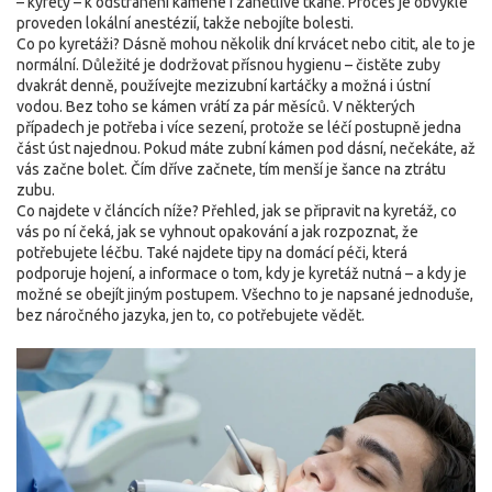
– kyrety – k odstranění kamene i zánětlivé tkáně. Proces je obvykle
proveden lokální anestézií, takže nebojíte bolesti.
Co po kyretáži? Dásně mohou několik dní krvácet nebo citit, ale to je
normální. Důležité je dodržovat přísnou hygienu – čistěte zuby
dvakrát denně, používejte mezizubní kartáčky a možná i ústní
vodou. Bez toho se kámen vrátí za pár měsíců. V některých
případech je potřeba i více sezení, protože se léčí postupně jedna
část úst najednou. Pokud máte zubní kámen pod dásní, nečekáte, až
vás začne bolet. Čím dříve začnete, tím menší je šance na ztrátu
zubu.
Co najdete v článcích níže? Přehled, jak se připravit na kyretáž, co
vás po ní čeká, jak se vyhnout opakování a jak rozpoznat, že
potřebujete léčbu. Také najdete tipy na domácí péči, která
podporuje hojení, a informace o tom, kdy je kyretáž nutná – a kdy je
možné se obejít jiným postupem. Všechno to je napsané jednoduše,
bez náročného jazyka, jen to, co potřebujete vědět.