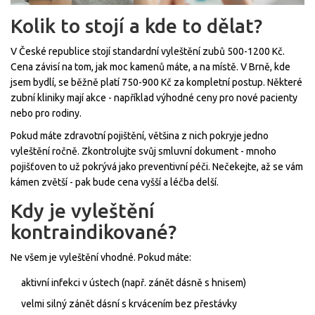
Kolik to stojí a kde to dělat?
V České republice stojí standardní vyleštění zubů 500-1200 Kč.
Cena závisí na tom, jak moc kamenů máte, a na místě. V Brně, kde
jsem bydlí, se běžně platí 750-900 Kč za kompletní postup. Některé
zubní kliniky mají akce - například výhodné ceny pro nové pacienty
nebo pro rodiny.
Pokud máte zdravotní pojištění, většina z nich pokryje jedno
vyleštění ročně. Zkontrolujte svůj smluvní dokument - mnoho
pojišťoven to už pokrývá jako preventivní péči. Nečekejte, až se vám
kámen zvětší - pak bude cena vyšší a léčba delší.
Kdy je vyleštění
kontraindikované?
Ne všem je vyleštění vhodné. Pokud máte:
aktivní infekci v ústech (např. zánět dásně s hnisem)
velmi silný zánět dásní s krvácením bez přestávky