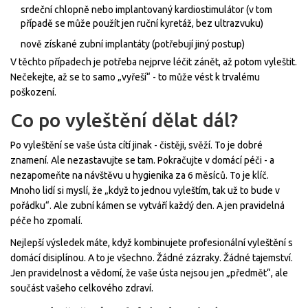
srdeční chlopně nebo implantovaný kardiostimulátor (v tom
případě se může použít jen ruční kyretáž, bez ultrazvuku)
nově získané zubní implantáty (potřebují jiný postup)
V těchto případech je potřeba nejprve léčit zánět, až potom vyleštit.
Nečekejte, až se to samo „vyřeší“ - to může vést k trvalému
poškození.
Co po vyleštění dělat dál?
Po vyleštění se vaše ústa cítí jinak - čistěji, svěží. To je dobré
znamení. Ale nezastavujte se tam. Pokračujte v domácí péči - a
nezapomeňte na návštěvu u hygienika za 6 měsíců. To je klíč.
Mnoho lidí si myslí, že „když to jednou vyleštím, tak už to bude v
pořádku“. Ale zubní kámen se vytváří každý den. A jen pravidelná
péče ho zpomalí.
Nejlepší výsledek máte, když kombinujete profesionální vyleštění s
domácí disiplínou. A to je všechno. Žádné zázraky. Žádné tajemství.
Jen pravidelnost a vědomí, že vaše ústa nejsou jen „předmět“, ale
součást vašeho celkového zdraví.