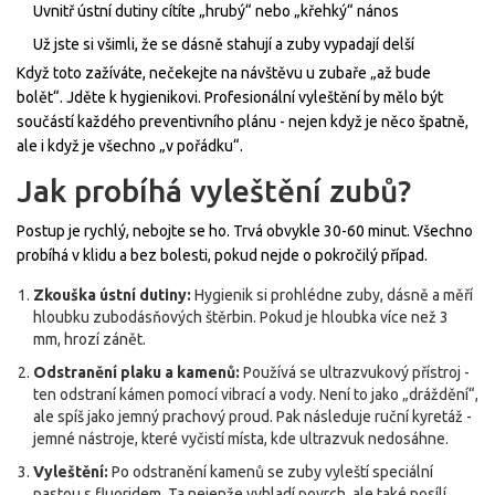
Uvnitř ústní dutiny cítíte „hrubý“ nebo „křehký“ nános
Už jste si všimli, že se dásně stahují a zuby vypadají delší
Když toto zažíváte, nečekejte na návštěvu u zubaře „až bude
bolět“. Jděte k hygienikovi. Profesionální vyleštění by mělo být
součástí každého preventivního plánu - nejen když je něco špatně,
ale i když je všechno „v pořádku“.
Jak probíhá vyleštění zubů?
Postup je rychlý, nebojte se ho. Trvá obvykle 30-60 minut. Všechno
probíhá v klidu a bez bolesti, pokud nejde o pokročilý případ.
Zkouška ústní dutiny:
Hygienik si prohlédne zuby, dásně a měří
hloubku zubodásňových štěrbin. Pokud je hloubka více než 3
mm, hrozí zánět.
Odstranění plaku a kamenů:
Používá se ultrazvukový přístroj -
ten odstraní kámen pomocí vibrací a vody. Není to jako „dráždění“,
ale spíš jako jemný prachový proud. Pak následuje ruční kyretáž -
jemné nástroje, které vyčistí místa, kde ultrazvuk nedosáhne.
Vyleštění:
Po odstranění kamenů se zuby vyleští speciální
pastou s fluoridem. Ta nejenže vyhladí povrch, ale také posílí