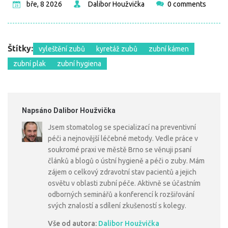
bře, 8 2026
Dalibor Houžvička
0 comments
Štítky:
vyleštění zubů
kyretáž zubů
zubní kámen
zubní plak
zubní hygiena
Napsáno Dalibor Houžvička
Jsem stomatolog se specializací na preventivní
péči a nejnovější léčebné metody. Vedle práce v
soukromé praxi ve městě Brno se věnuji psaní
článků a blogů o ústní hygieně a péči o zuby. Mám
zájem o celkový zdravotní stav pacientů a jejich
osvětu v oblasti zubní péče. Aktivně se účastním
odborných seminářů a konferencí k rozšiřování
svých znalostí a sdílení zkušeností s kolegy.
Vše od autora:
Dalibor Houžvička