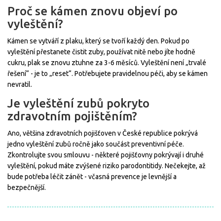
Proč se kámen znovu objeví po
vyleštění?
Kámen se vytváří z plaku, který se tvoří každý den. Pokud po
vyleštění přestanete čistit zuby, používat nitě nebo jíte hodně
cukru, plak se znovu ztuhne za 3-6 měsíců. Vyleštění není „trvalé
řešení“ - je to „reset“. Potřebujete pravidelnou péči, aby se kámen
nevratil.
Je vyleštění zubů pokryto
zdravotním pojištěním?
Ano, většina zdravotních pojišťoven v České republice pokrývá
jedno vyleštění zubů ročně jako součást preventivní péče.
Zkontrolujte svou smlouvu - některé pojišťovny pokrývají i druhé
vyleštění, pokud máte zvýšené riziko parodontitidy. Nečekejte, až
bude potřeba léčit zánět - včasná prevence je levnější a
bezpečnější.