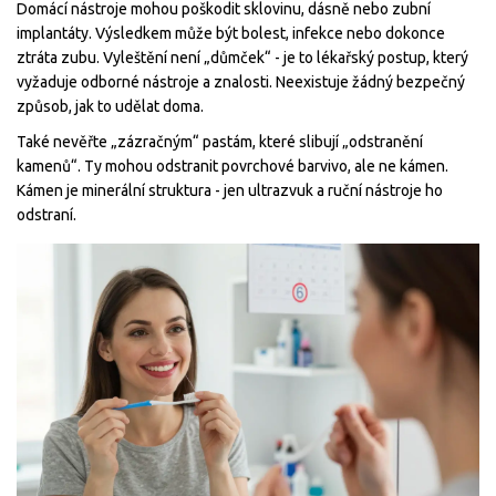
Domácí nástroje mohou poškodit sklovinu, dásně nebo zubní
implantáty. Výsledkem může být bolest, infekce nebo dokonce
ztráta zubu. Vyleštění není „důmček“ - je to lékařský postup, který
vyžaduje odborné nástroje a znalosti. Neexistuje žádný bezpečný
způsob, jak to udělat doma.
Také nevěřte „zázračným“ pastám, které slibují „odstranění
kamenů“. Ty mohou odstranit povrchové barvivo, ale ne kámen.
Kámen je minerální struktura - jen ultrazvuk a ruční nástroje ho
odstraní.