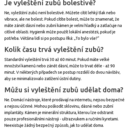
Je vyleštění zubů bolestivé?
Ne, vyleštění zubů není bolestivé. Můžete cítit lehký tlak nebo
vibrace, ale ne bolest. Pokud cítíte bolest, může to znamenat, že
máte zánět dásní nebo zubní kámen je velmi hladký a zatlačuje na
citlivé oblasti. Hygienik může použít lokální anestézii, pokud je
potřeba. Většina lidí si po postupu říká: „To bylo vše?“
Kolik času trvá vyleštění zubů?
Standardní vyleštění trvá 30 až 60 minut. Pokud máte velké
množství kamenů nebo zánět dásní, může to trvat déle - až 90
minut. V některých případech se postup rozdělí do dvou návštěv,
aby se minimalizovalo zatížení ústní dutiny.
Můžu si vyleštění zubů udělat doma?
Ne. Domácí nástroje, které prodávají na internetu, nejsou bezpečné
a nejsou účinné. Mohou poškodit sklovinu, dásně nebo zubní
implantáty. Kámen je minerální struktura, kterou lze odstranit
pouze profesionálními nástroji - ultrazvukem a ručními kyretami.
Neexistuje žádný bezpečný způsob, jak to udělat doma.