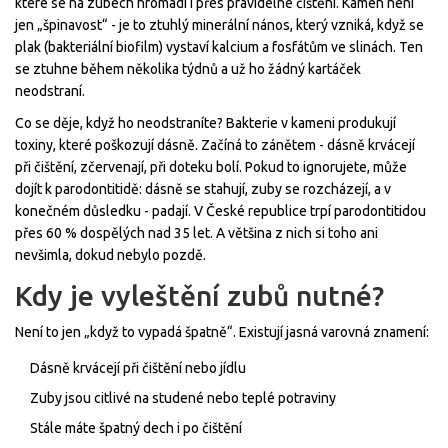
které se na zubech hromadí i přes pravidelné čištění. Kámen není
jen „špinavost“ - je to ztuhlý minerální nános, který vzniká, když se
plak (bakteriální biofilm) vystaví kalcium a fosfátům ve slinách. Ten
se ztuhne během několika týdnů a už ho žádný kartáček
neodstraní.
Co se děje, když ho neodstraníte? Bakterie v kameni produkují
toxiny, které poškozují dásně. Začíná to zánětem - dásně krvácejí
při čištění, zčervenají, při doteku bolí. Pokud to ignorujete, může
dojít k parodontitidě: dásně se stahují, zuby se rozcházejí, a v
konečném důsledku - padají. V České republice trpí parodontitidou
přes 60 % dospělých nad 35 let. A většina z nich si toho ani
nevšimla, dokud nebylo pozdě.
Kdy je vyleštění zubů nutné?
Není to jen „když to vypadá špatně“. Existují jasná varovná znamení:
Dásně krvácejí při čištění nebo jídlu
Zuby jsou citlivé na studené nebo teplé potraviny
Stále máte špatný dech i po čištění