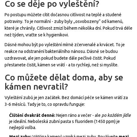
Co se děje po vyleštění?
Po postupu můžete cítit dočasnou citlivost na teplé a studené
potraviny. To je normální - zuby byly „osvobozeny“ od kamenů,
které je chránily. Citlivost zmizí během několika dní. Pokud trvá déle
než týden, vraťte se k hygienikovi.
Dásně mohou být po vyleštění mírně zčervenalé a krvácet. To je
reakce na odstranění bakteriálního nánosu. Dásně se budou
uzdravovat, ale jen pokud budete dále pečlivě čistit. Pokud
přestanete čistit, kámen se vrátí - a to rychleji, než si myslíte.
Co můžete dělat doma, aby se
kámen nevratil?
Vyleštění zubů je jen začátek. Bez domácí péče se kámen vrátí za
3-6 měsíců. Tady je to, co opravdu funguje:
Čištění dvakrát denně:
Nejen ráno a večer - ale
po každém jídle
je ideální. Neboleská zubní pasta s fluoridem (1450 ppm) je
nejlepší volba.
Mezi zuby:
Většina kamenů vzniká mezi zuby. Používejte
mezi