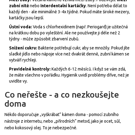
zubní nitě
nebo
interdentalní kartáčky
. Není potřeba dělat to
každý den - ale minimálně 3-4x týdně. Pokud máte široké mezery,
kartáčky jsou lepší.
Ústní voda:
Voda s chlorhexidinem (např. Periogard) je užitečná
na krátkou dobu po vyleštění. Ale ne používejte ji déle než 2
týdny - může způsobit zbarvení zubů.
Snížení cukru:
Bakterie potřebují cukr, aby se množily. Pokud jíte
sladké jídlo nebo nápoje více než dvakrát denně, zubní kámen se
vytváří rychleji.
Pravidelné kontroly:
Každých 6-12 měsíců. I když se vám zdá,
že máte všechno v pořádku. Hygienik uvidí problémy dříve, než je
uvidíte vy.
Co neřešte - a co nezkoušejte
doma
Někdo doporučuje „vyškrábat“ kámen doma - pomocí zubního
nástroje z internetu, nebo „přírodních“ metod, jako je ocet, sůl,
nebo kokosový olej. To je nebezpečné.