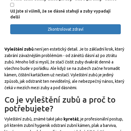
Už jste si všimli, že se dásně stahují a zuby vypadají
delší
Zkontrolovat zdraví
Vyleštění zubů
není jen estetický detail. Je to základní krok, který
zabrání závažnějším problémům - od zánětů dásní až po ztrátu
zubů. Mnoho lidí si myslí, že stačí čistit zuby dvakrát denně a
všechno bude v pořádku. Ale když se na zubech začne hromadit
kámen, čištění kartáčkem už nestačí. Vyleštění zubů je jediný
způsob, jak odstranit ten neviditelný, ale nebezpečný nános, který
čeká v mezích mezi zuby a pod dásněmi.
Co je vyleštění zubů a proč to
potřebujete?
Vyleštění zubů, známé také jako
kyretáž
, je profesionální postup,
při kterém zubní hygienik odstraní zubní kámen, plak a barviva,