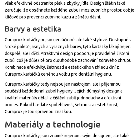
však efektivně odstraníte plak a zbytky jídla. Design štětin také
zaručuje, že dosáhnete každého zubu i mezizubních prostor, což je
klíčové pro prevenci zubního kazu a zánětu dásní.
Barvy a estetika
Curaprox kartáčky nejsou jen účinné, ale také stylové. Dostupné v
široké paletě jasných a výrazných barev, tyto kartáčky lákají nejen
dospělé, ale i děti. Atraktivní design podporuje pravidelné čištění
zubů, což je důležité pro dlouhodobé zachování zdravého chrupu.
Kombinace efektivity, šetrnosti a estetického vzhledu činí z
Curaprox kartáčků ceněnou volbu pro dentální hygienu.
Curaprox kartáčky tedy nejsou jen nástrojem, ale i příjemnou
součástí každodenní zubní hygieny. Jejich důmyslný design a
kvalitní materiály dělají z čištění zubů jednoduchý a efektivní
proces. Pokud hledáte spolehlivost, šetrnost a estetičnost,
Curaprox je tou správnou značkou.
Materiály a technologie
Curaprox kartáčky jsou známé nejenom svým designem, ale také