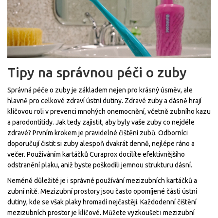
Tipy na správnou péči o zuby
Správná péče o zuby je základem nejen pro krásný úsměv, ale
hlavně pro celkové zdraví ústní dutiny. Zdravé zuby a dásně hrají
klíčovou roli v prevenci mnohých onemocnění, včetně zubního kazu
a parodontitidy. Jak tedy zajistit, aby byly vaše zuby co nejdéle
zdravé? Prvním krokem je pravidelné čištění zubů. Odborníci
doporučují čistit si zuby alespoň dvakrát denně, nejlépe ráno a
večer. Používáním kartáčků Curaprox docílíte efektivnějšího
odstranění plaku, aniž byste poškodili jemnou strukturu dásní.
Neméně důležité je i správné používání mezizubních kartáčků a
zubní nitě. Mezizubní prostory jsou často opomíjené části ústní
dutiny, kde se však plaky hromadí nejčastěji. Každodenní čištění
mezizubních prostor je klíčové. Můžete vyzkoušet i mezizubní