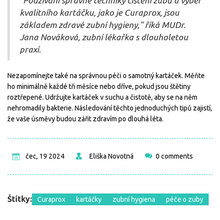
"Používání správné techniky čištění zubů a výběr
kvalitního kartáčku, jako je Curaprox, jsou
základem zdravé zubní hygieny," říká MUDr.
Jana Nováková, zubní lékařka s dlouholetou
praxí.
Nezapomínejte také na správnou péči o samotný kartáček. Měňte
ho minimálně každé tři měsíce nebo dříve, pokud jsou štětiny
roztřepené. Udržujte kartáček v suchu a čistotě, aby se na něm
nehromadily bakterie. Následování těchto jednoduchých tipů zajistí,
že vaše úsměvy budou zářit zdravím po dlouhá léta.
čec, 19 2024
Eliška Novotná
0 comments
Štítky:
Curaprox
kartáčky
zubní hygiena
péče o zuby