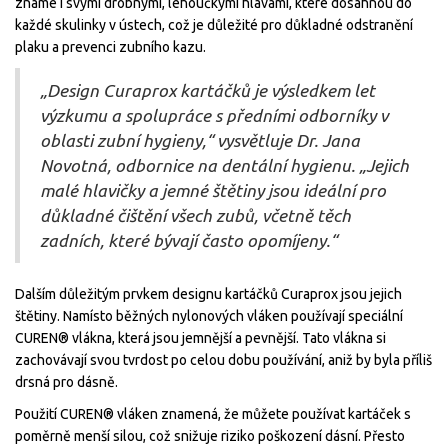
známé i svými drobnými, lehoučkými hlavami, které dosáhnou do
každé skulinky v ústech, což je důležité pro důkladné odstranění
plaku a prevenci zubního kazu.
„Design Curaprox kartáčků je výsledkem let
výzkumu a spolupráce s předními odborníky v
oblasti zubní hygieny,“ vysvětluje Dr. Jana
Novotná, odbornice na dentální hygienu. „Jejich
malé hlavičky a jemné štětiny jsou ideální pro
důkladné čištění všech zubů, včetně těch
zadních, které bývají často opomíjeny.“
Dalším důležitým prvkem designu kartáčků Curaprox jsou jejich
štětiny. Namísto běžných nylonových vláken používají speciální
CUREN® vlákna, která jsou jemnější a pevnější. Tato vlákna si
zachovávají svou tvrdost po celou dobu používání, aniž by byla příliš
drsná pro dásně.
Použití CUREN® vláken znamená, že můžete používat kartáček s
poměrně menší silou, což snižuje riziko poškození dásní. Přesto