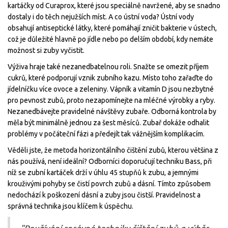
kartáčky od Curaprox, které jsou speciálně navržené, aby se snadno
dostaly i do těch nejužších míst. A co ústní voda? Ústní vody
obsahují antiseptické látky, které pomáhají zničit bakterie v ústech,
což je důležité hlavně po jídle nebo po delším období, kdy nemáte
možnost si zuby vyčistit.
Výživa hraje také nezanedbatelnou roli. Snažte se omezit příjem
cukrů, které podporují vznik zubního kazu. Místo toho zařaďte do
jídelníčku více ovoce a zeleniny. Vápník a vitamín D jsou nezbytné
pro pevnost zubů, proto nezapomínejte na mléčné výrobky a ryby.
Nezanedbávejte pravidelné návštěvy zubaře. Odborná kontrola by
měla být minimálně jednou za šest měsíců. Zubař dokáže odhalit
problémy v počáteční fázi a předejít tak vážnějším komplikacím.
Věděli jste, že metoda horizontálního čištění zubů, kterou většina z
nás používá, není ideální? Odborníci doporučují techniku Bass, při
níž se zubní kartáček drží v úhlu 45 stupňů k zubu, a jemnými
krouživými pohyby se čistí povrch zubů a dásní. Tímto způsobem
nedochází k poškození dásní a zuby jsou čistší. Pravidelnost a
správná technika jsou klíčem k úspěchu.