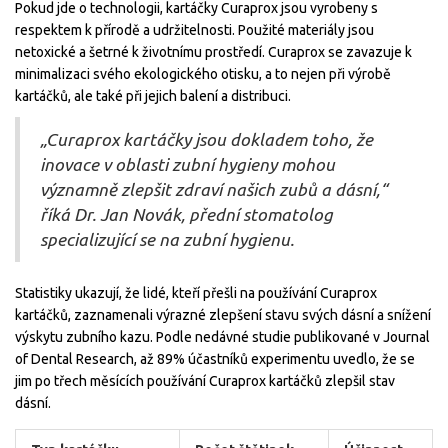
Pokud jde o technologii, kartáčky Curaprox jsou vyrobeny s
respektem k přírodě a udržitelnosti. Použité materiály jsou
netoxické a šetrné k životnímu prostředí. Curaprox se zavazuje k
minimalizaci svého ekologického otisku, a to nejen při výrobě
kartáčků, ale také při jejich balení a distribuci.
„Curaprox kartáčky jsou dokladem toho, že
inovace v oblasti zubní hygieny mohou
významně zlepšit zdraví našich zubů a dásní,“
říká Dr. Jan Novák, přední stomatolog
specializující se na zubní hygienu.
Statistiky ukazují, že lidé, kteří přešli na používání Curaprox
kartáčků, zaznamenali výrazné zlepšení stavu svých dásní a snížení
výskytu zubního kazu. Podle nedávné studie publikované v Journal
of Dental Research, až 89% účastníků experimentu uvedlo, že se
jim po třech měsících používání Curaprox kartáčků zlepšil stav
dásní.