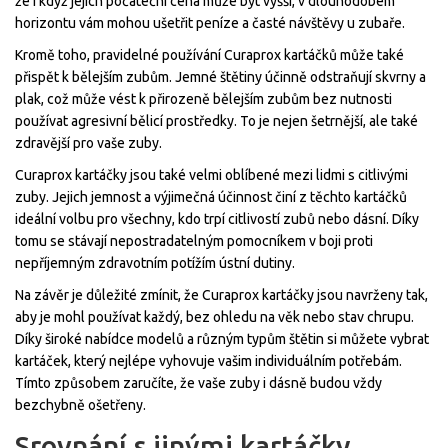
že i když jejich počáteční cena může být vyšší, v dlouhodobém
horizontu vám mohou ušetřit peníze a časté návštěvy u zubaře.
Kromě toho, pravidelné používání Curaprox kartáčků může také
přispět k bělejším zubům. Jemné štětiny účinně odstraňují skvrny a
plak, což může vést k přirozeně bělejším zubům bez nutnosti
používat agresivní bělicí prostředky. To je nejen šetrnější, ale také
zdravější pro vaše zuby.
Curaprox kartáčky jsou také velmi oblíbené mezi lidmi s citlivými
zuby. Jejich jemnost a výjimečná účinnost činí z těchto kartáčků
ideální volbu pro všechny, kdo trpí citlivostí zubů nebo dásní. Díky
tomu se stávají nepostradatelným pomocníkem v boji proti
nepříjemným zdravotním potížím ústní dutiny.
Na závěr je důležité zmínit, že Curaprox kartáčky jsou navrženy tak,
aby je mohl používat každý, bez ohledu na věk nebo stav chrupu.
Díky široké nabídce modelů a různým typům štětin si můžete vybrat
kartáček, který nejlépe vyhovuje vašim individuálním potřebám.
Tímto způsobem zaručíte, že vaše zuby i dásně budou vždy
bezchybně ošetřeny.
Srovnání s jinými kartáčky