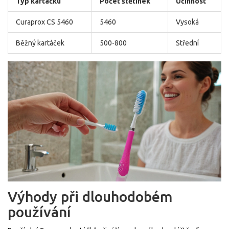
Typ kartáčku
Počet štětinek
Účinnost
Curaprox CS 5460
5460
Vysoká
Běžný kartáček
500-800
Střední
Výhody při dlouhodobém
používání