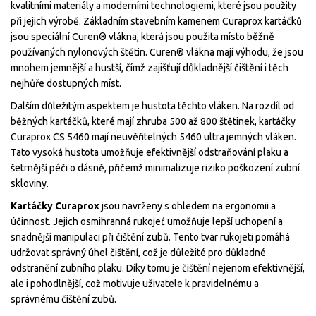
kvalitními materiály a moderními technologiemi, které jsou použity
při jejich výrobě. Základním stavebním kamenem Curaprox kartáčků
jsou speciální Curen® vlákna, která jsou použita místo běžně
používaných nylonových štětin. Curen® vlákna mají výhodu, že jsou
mnohem jemnější a hustší, čímž zajišťují důkladnější čištění i těch
nejhůře dostupných míst.
Dalším důležitým aspektem je hustota těchto vláken. Na rozdíl od
běžných kartáčků, které mají zhruba 500 až 800 štětinek, kartáčky
Curaprox CS 5460 mají neuvěřitelných 5460 ultra jemných vláken.
Tato vysoká hustota umožňuje efektivnější odstraňování plaku a
šetrnější péči o dásně, přičemž minimalizuje riziko poškození zubní
skloviny.
Kartáčky Curaprox
jsou navrženy s ohledem na ergonomii a
účinnost. Jejich osmihranná rukojeť umožňuje lepší uchopení a
snadnější manipulaci při čištění zubů. Tento tvar rukojeti pomáhá
udržovat správný úhel čištění, což je důležité pro důkladné
odstranění zubního plaku. Díky tomu je čištění nejenom efektivnější,
ale i pohodlnější, což motivuje uživatele k pravidelnému a
správnému čištění zubů.