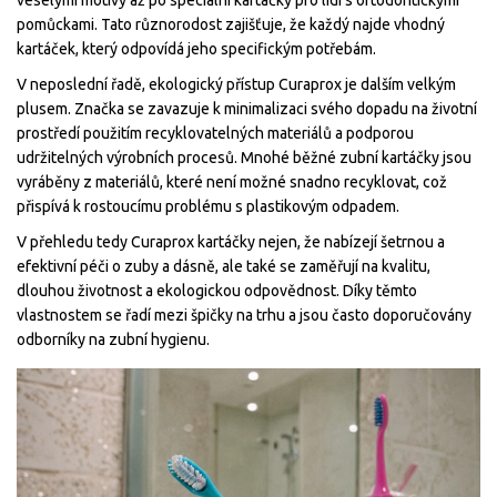
veselými motivy až po speciální kartáčky pro lidi s ortodontickými
pomůckami. Tato různorodost zajišťuje, že každý najde vhodný
kartáček, který odpovídá jeho specifickým potřebám.
V neposlední řadě, ekologický přístup Curaprox je dalším velkým
plusem. Značka se zavazuje k minimalizaci svého dopadu na životní
prostředí použitím recyklovatelných materiálů a podporou
udržitelných výrobních procesů. Mnohé běžné zubní kartáčky jsou
vyráběny z materiálů, které není možné snadno recyklovat, což
přispívá k rostoucímu problému s plastikovým odpadem.
V přehledu tedy Curaprox kartáčky nejen, že nabízejí šetrnou a
efektivní péči o zuby a dásně, ale také se zaměřují na kvalitu,
dlouhou životnost a ekologickou odpovědnost. Díky těmto
vlastnostem se řadí mezi špičky na trhu a jsou často doporučovány
odborníky na zubní hygienu.