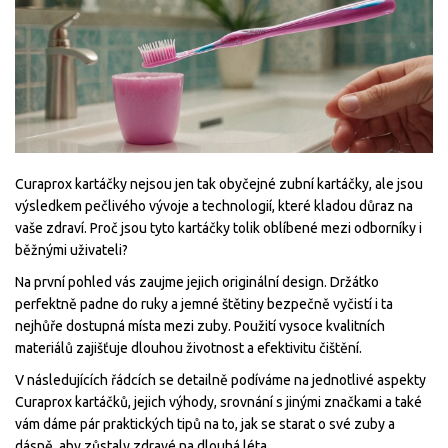
Curaprox kartáčky nejsou jen tak obyčejné zubní kartáčky, ale jsou
výsledkem pečlivého vývoje a technologií, které kladou důraz na
vaše zdraví. Proč jsou tyto kartáčky tolik oblíbené mezi odborníky i
běžnými uživateli?
Na první pohled vás zaujme jejich originální design. Držátko
perfektně padne do ruky a jemné štětiny bezpečně vyčistí i ta
nejhůře dostupná místa mezi zuby. Použití vysoce kvalitních
materiálů zajišťuje dlouhou životnost a efektivitu čištění.
V následujících řádcích se detailně podíváme na jednotlivé aspekty
Curaprox kartáčků, jejich výhody, srovnání s jinými značkami a také
vám dáme pár praktických tipů na to, jak se starat o své zuby a
dásně, aby zůstaly zdravé na dlouhá léta.