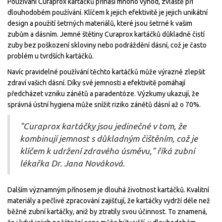
Používání Curaprox kartáčků přináší mnoho výhod, zvláště při
dlouhodobém používání. Klíčem k jejich efektivitě je jejich unikátní
design a použití šetrných materiálů, které jsou šetrné k vašim
zubům a dásním. Jemné štětiny Curaprox kartáčků důkladně čistí
zuby bez poškození skloviny nebo podráždění dásní, což je často
problém u tvrdších kartáčků.
Navíc pravidelné používání těchto kartáčků může výrazně zlepšit
zdraví vašich dásní. Díky své jemnosti a efektivitě pomáhají
předcházet vzniku zánětů a paradentóze. Výzkumy ukazují, že
správná ústní hygiena může snížit riziko zánětů dásní až o 70%.
"Curaprox kartáčky jsou jedinečné v tom, že
kombinují jemnost s důkladným čištěním, což je
klíčem k udržení zdravého úsměvu," říká zubní
lékařka Dr. Jana Nováková.
Dalším významným přínosem je dlouhá životnost kartáčků. Kvalitní
materiály a pečlivé zpracování zajišťují, že kartáčky vydrží déle než
běžné zubní kartáčky, aniž by ztratily svou účinnost. To znamená,