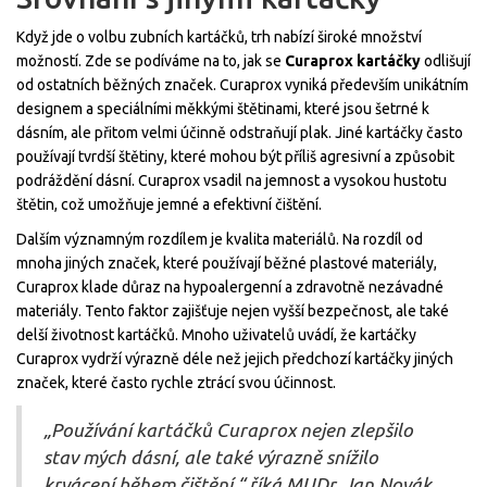
Když jde o volbu zubních kartáčků, trh nabízí široké množství
možností. Zde se podíváme na to, jak se
Curaprox kartáčky
odlišují
od ostatních běžných značek. Curaprox vyniká především unikátním
designem a speciálními měkkými štětinami, které jsou šetrné k
dásním, ale přitom velmi účinně odstraňují plak. Jiné kartáčky často
používají tvrdší štětiny, které mohou být příliš agresivní a způsobit
podráždění dásní. Curaprox vsadil na jemnost a vysokou hustotu
štětin, což umožňuje jemné a efektivní čištění.
Dalším významným rozdílem je kvalita materiálů. Na rozdíl od
mnoha jiných značek, které používají běžné plastové materiály,
Curaprox klade důraz na hypoalergenní a zdravotně nezávadné
materiály. Tento faktor zajišťuje nejen vyšší bezpečnost, ale také
delší životnost kartáčků. Mnoho uživatelů uvádí, že kartáčky
Curaprox vydrží výrazně déle než jejich předchozí kartáčky jiných
značek, které často rychle ztrácí svou účinnost.
„Používání kartáčků Curaprox nejen zlepšilo
stav mých dásní, ale také výrazně snížilo
krvácení během čištění,“ říká MUDr. Jan Novák,