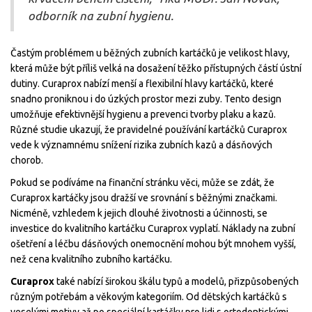
odborník na zubní hygienu.
Častým problémem u běžných zubních kartáčků je velikost hlavy,
která může být příliš velká na dosažení těžko přístupných částí ústní
dutiny. Curaprox nabízí menší a flexibilní hlavy kartáčků, které
snadno proniknou i do úzkých prostor mezi zuby. Tento design
umožňuje efektivnější hygienu a prevenci tvorby plaku a kazů.
Různé studie ukazují, že pravidelné používání kartáčků Curaprox
vede k významnému snížení rizika zubních kazů a dásňových
chorob.
Pokud se podíváme na finanční stránku věci, může se zdát, že
Curaprox kartáčky jsou dražší ve srovnání s běžnými značkami.
Nicméně, vzhledem k jejich dlouhé životnosti a účinnosti, se
investice do kvalitního kartáčku Curaprox vyplatí. Náklady na zubní
ošetření a léčbu dásňových onemocnění mohou být mnohem vyšší,
než cena kvalitního zubního kartáčku.
Curaprox
také nabízí širokou škálu typů a modelů, přizpůsobených
různým potřebám a věkovým kategoriím. Od dětských kartáčků s