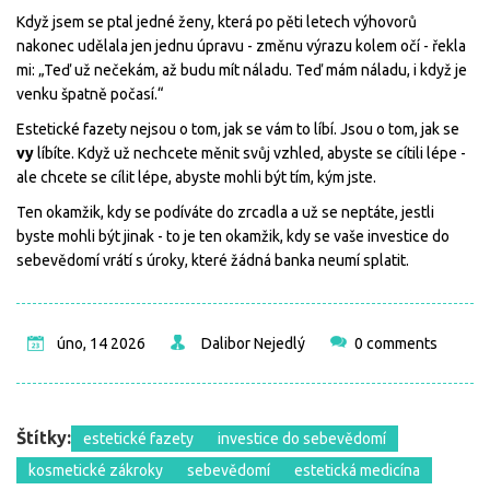
Když jsem se ptal jedné ženy, která po pěti letech výhovorů
nakonec udělala jen jednu úpravu - změnu výrazu kolem očí - řekla
mi: „Teď už nečekám, až budu mít náladu. Teď mám náladu, i když je
venku špatně počasí.“
Estetické fazety nejsou o tom, jak se vám to líbí. Jsou o tom, jak se
vy
líbíte. Když už nechcete měnit svůj vzhled, abyste se cítili lépe -
ale chcete se cílit lépe, abyste mohli být tím, kým jste.
Ten okamžik, kdy se podíváte do zrcadla a už se neptáte, jestli
byste mohli být jinak - to je ten okamžik, kdy se vaše investice do
sebevědomí vrátí s úroky, které žádná banka neumí splatit.
úno, 14 2026
Dalibor Nejedlý
0 comments
Štítky:
estetické fazety
investice do sebevědomí
kosmetické zákroky
sebevědomí
estetická medicína