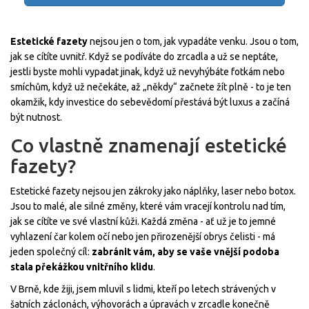
Estetické fazety
nejsou jen o tom, jak vypadáte venku. Jsou o tom,
jak se cítíte uvnitř. Když se podíváte do zrcadla a už se neptáte,
jestli byste mohli vypadat jinak, když už nevyhýbáte fotkám nebo
smíchům, když už nečekáte, až „někdy“ začnete žít plně - to je ten
okamžik, kdy investice do sebevědomí přestává být luxus a začíná
být nutnost.
Co vlastně znamenají estetické
fazety?
Estetické fazety nejsou jen zákroky jako náplňky, laser nebo botox.
Jsou to malé, ale silné změny, které vám vracejí kontrolu nad tím,
jak se cítíte ve své vlastní kůži. Každá změna - ať už je to jemné
vyhlazení čar kolem očí nebo jen přirozenější obrys čelisti - má
jeden společný cíl:
zabránit vám, aby se vaše vnější podoba
stala překážkou vnitřního klidu
.
V Brně, kde žiji, jsem mluvil s lidmi, kteří po letech strávených v
šatních záclonách, výhovorách a úpravách v zrcadle konečně