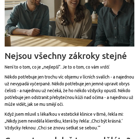
Nejsou všechny zákroky stejné
Není to o tom, co je „nejlepší“. Je to o tom, co vám
vrátí
.
Někdo potřebuje jen trochu víc objemu v lícních svalích - a najednou
už nevypadá vyčerpaně. Někdo potřebuje jen jemně upravit obrys
čelisti - a najednou už nečeká, že ho někdo vždycky opustí. Někdo
potřebuje jen odstranit přebytečnou kůži nad očima - a najednou už
může vidět, jak se mu smějí oči.
Když jsem mluvil s lékařkou v estetické klinice v Brně, řekla mi:
„Nikdy jsem neviděla klientku, která by řekla: ‚Chci být krásná.‘
Vždycky řeknou: ‚Chci se znovu setkat se sebou.‘“