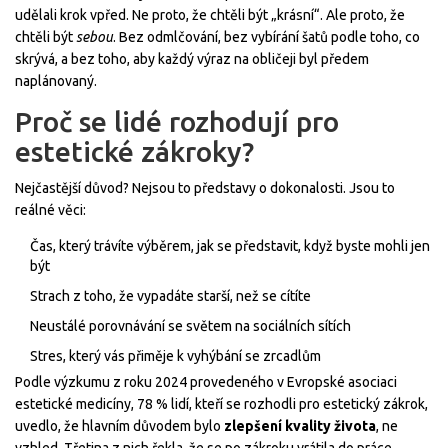
udělali krok vpřed. Ne proto, že chtěli být „krásní“. Ale proto, že
chtěli být
sebou
. Bez odmlčování, bez vybírání šatů podle toho, co
skrývá, a bez toho, aby každý výraz na obličeji byl předem
naplánovaný.
Proč se lidé rozhodují pro
estetické zákroky?
Nejčastější důvod? Nejsou to představy o dokonalosti. Jsou to
reálné věci:
Čas, který trávíte výběrem, jak se představit, když byste mohli jen
být
Strach z toho, že vypadáte starší, než se cítíte
Neustálé porovnávání se světem na sociálních sítích
Stres, který vás přiměje k vyhýbání se zrcadlům
Podle výzkumu z roku 2024 provedeného v Evropské asociaci
estetické medicíny, 78 % lidí, kteří se rozhodli pro estetický zákrok,
uvedlo, že hlavním důvodem bylo
zlepšení kvality života
, ne