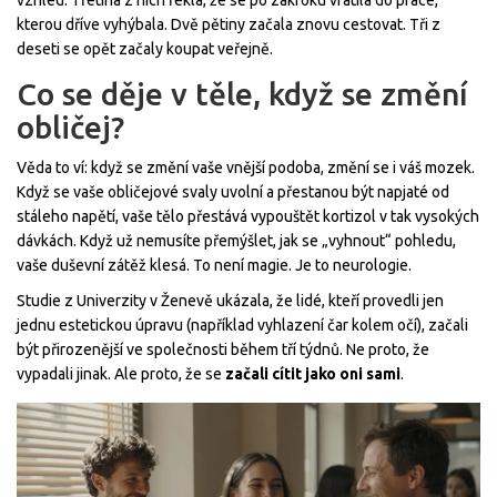
vzhled. Třetina z nich řekla, že se po zákroku vrátila do práce,
kterou dříve vyhýbala. Dvě pětiny začala znovu cestovat. Tři z
deseti se opět začaly koupat veřejně.
Co se děje v těle, když se změní
obličej?
Věda to ví: když se změní vaše vnější podoba, změní se i váš mozek.
Když se vaše obličejové svaly uvolní a přestanou být napjaté od
stáleho napětí, vaše tělo přestává vypouštět kortizol v tak vysokých
dávkách. Když už nemusíte přemýšlet, jak se „vyhnout“ pohledu,
vaše duševní zátěž klesá. To není magie. Je to neurologie.
Studie z Univerzity v Ženevě ukázala, že lidé, kteří provedli jen
jednu estetickou úpravu (například vyhlazení čar kolem očí), začali
být přirozenější ve společnosti během tří týdnů. Ne proto, že
vypadali jinak. Ale proto, že se
začali cítit jako oni sami
.