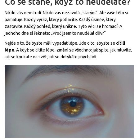
Co se stane, když to neuděláte?
Nikdo vás neostudí. Nikdo vás nezavolá „starým“. Ale vaše tělo si
pamatuje. Každý výraz, který potlačíte. Každý úsměv, který
zastavíte. Každý pohled, který unikne. Tyto věci se hromadí. A
jednoho dne si řeknete: „Proč jsem to neudělal dřív?“
Nejde o to, že byste měli vypadat lépe. Jde o to, abyste se
cítili
lépe
. A když se cítíte lépe, změní se všechno: jak spíte, jak mluvíte,
jak se koukáte na svět, jak se dotýkáte jiných lidí.