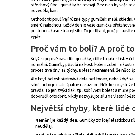
střechový úhel, gumičky ho rovnají. Bez nich by vaše rov
nevěděla, kam.
Orthodonti používají různé typy gumiček: malé, střední, 
směrů najednou. Každý den je vaše gumička přetahovaná,
postupem času ztrácejí sílu. To je důvod, proč je musíte
vyjde.
Proč vám to bolí? A proč to
Když si poprvé nasadíte gumičky, cítíte to jako stisk v č
normální. Gumičky působí na kosti kolem zubů - a kosti s
proces trvá dny, až týdny. Bolest neznamená, že něco š
Ale když bolest přetrvává déle než týden, nebo když se z
silné, nebo je máte špatně nasazené. Někdo si myslí, že 
pravda. To jen zvýší tlak, způsobí větší bolest a může po
doporučil ortodont. Nikdy nezvyšujte sílu na vlastní pěst
Největší chyby, které lidé 
Nemění je každý den.
Gumičky ztrácejí elastickou sí
neudělají.