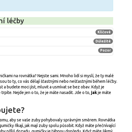
í léčby
Klíčové
Důležité
Pozor
mičkami na rovnátka? Nejste sami. Mnoho lidí si myslí, že ty malé
jsou to ty, co vás dělají šťastnými nebo nešťastnými během léčby.
t a budete moci jíst, mluvit a usmívat se bez obav. Když je
píte. Nejde jen o to, že je máte nasadit. Jde o to,
jak
je máte
ujete?
 tomu, aby se vaše zuby pohybovaly správným směrem. Rovnátka
čky říkají, jak mají zuby spolu působit. Když máte přečnívající
uby příliš dozadu, gumičky je táhnou dopředu. Když máte šikmý