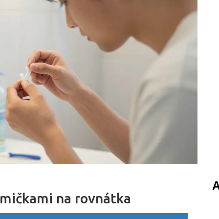
A
umičkami na rovnátka