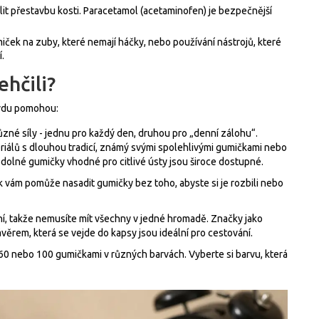
t přestavbu kosti. Paracetamol (acetaminofen) je bezpečnější
iček na zuby, které nemají háčky, nebo používání nástrojů, které
.
ehčili?
avdu pomohou:
zné síly - jednu pro každý den, druhou pro „denní zálohu“.
iálů s dlouhou tradicí, známý svými spolehlivými gumičkami
nebo
odolné gumičky vhodné pro citlivé ústy
jsou široce dostupné.
 vám pomůže nasadit gumičky bez toho, abyste si je rozbili nebo
ní, takže nemusíte mít všechny v jedné hromadě. Značky jako
věrem, která se vejde do kapsy
jsou ideální pro cestování.
 60 nebo 100 gumičkami v různých barvách. Vyberte si barvu, která