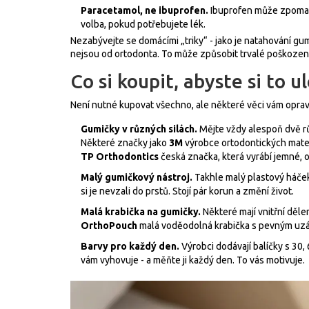
Paracetamol, ne ibuprofen.
Ibuprofen může zpomali
volba, pokud potřebujete lék.
Nezabývejte se domácími „triky“ - jako je natahování gum
nejsou od ortodonta. To může způsobit trvalé poškození
Co si koupit, abyste si to ul
Není nutné kupovat všechno, ale některé věci vám opr
Gumičky v různých silách.
Mějte vždy alespoň dvě rů
Některé značky jako
3M
výrobce ortodontických mater
TP Orthodontics
česká značka, která vyrábí jemné, 
Malý gumičkový nástroj.
Takhle malý plastový háček
si je nevzali do prstů. Stojí pár korun a změní život.
Malá krabička na gumičky.
Některé mají vnitřní děle
OrthoPouch
malá voděodolná krabička s pevným uzá
Barvy pro každý den.
Výrobci dodávají balíčky s 30,
vám vyhovuje - a měňte ji každý den. To vás motivuje.