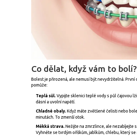
Co dělat, když vám to bolí?
Bolest je přirozená, ale nemusí být nevydržitelná. První
pomůže:
Teplá sůl.
Vypijte sklenici teplé vody s půl čajovou lž
dásní a uvolní napětí.
Chladné obaly.
Když máte zvětšené čelisti nebo bolest
minutách. To zmenší otok.
Měkká strava.
Nežijte na zmrzlince, ale nezabíjejte 
Vyhněte se tvrdým oříškům, jablkům, chlebu, který se