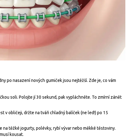
 dny po nasazení nových gumiček jsou nejtěžší. Zde je, co vám
ičkou soli. Polojte jí 30 sekund, pak vypláchněte. To zmírní zánět
 v obličeji, držte na tváři chladný balíček (ne led!) po 15
se na těžké jogurty, polévky, rybí vývar nebo měkké těstoviny.
 musí kousat.