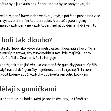
nátka byla jako auto bez řízení - mohla by se pohybovat, ale
velké, v jedné barvě nebo ve dvou, když je potřeba působit na více
 vystavená slinům, teplu a stisku. A protože jsou z gumy,
 měnit každý den - ne každý týden, ne každý den jen když vám to
 bolí tak dlouho?
elistech. Nebo jako kdybyste měli v ústech kousnutí z kovu. To je
e musí přestavět, aby zuby mohly jít tam, kde mají být. Tento
patně děláte. Znamená, že to funguje.
horší, pak je to jiná věc. To znamená, že gumičky jsou buď příliš
když nasadí dvě gumičky najednou, bude to rychlejší. To není
škodit kořeny zubů. Vždycky používejte jen tolik, kolik vám
.
dělají s gumičkami
lu během 12-24 hodin. Když je nosíte dva dny, už téměř nic