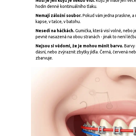
Nosí je jen když je někdo vidí.
Když je máte jen veče
hodin denně kontinuálního tlaku.
Nemají záložní soubor.
Pokud vám jedna praskne, a 
kapse, v tašce, v batohu.
Nesedí na háčkách.
Gumička, která visí volně, nebo 
pevně nasazená na obou stranách - jinak to není léčb
Nejsou si vědomi, že je mohou měnit barvu.
Barvy 
dásní, nebo zvýraznit zbytky jídla. Černá, červená ne
zbarvuje.