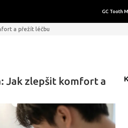
GC Tooth 
fort a přežít léčbu
 Jak zlepšit komfort a
K