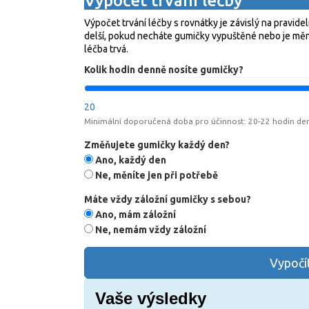
Výpočet trvání léčby
Výpočet trvání léčby s rovnátky je závislý na pravid
delší, pokud necháte gumičky vypuštěné nebo je měnít
léčba trvá.
Kolik hodin denně nosíte gumičky?
20
Minimální doporučená doba pro účinnost: 20-22 hodin de
Změňujete gumičky každý den?
Ano, každý den
Ne, měníte jen při potřebě
Máte vždy záložní gumičky s sebou?
Ano, mám záložní
Ne, nemám vždy záložní
Vypočít
Vaše výsledky