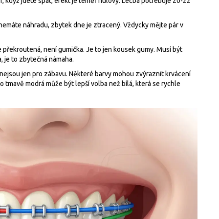
r, když jdete spát, efekt je téměř nulový. Léčba potřebuje 20-22
nemáte náhradu, zbytek dne je ztracený. Vždycky mějte pár v
je překroutená, není gumička. Je to jen kousek gumy. Musí být
a, je to zbytečná námaha.
nejsou jen pro zábavu. Některé barvy mohou zvýraznit krvácení
bo tmavě modrá může být lepší volba než bílá, která se rychle