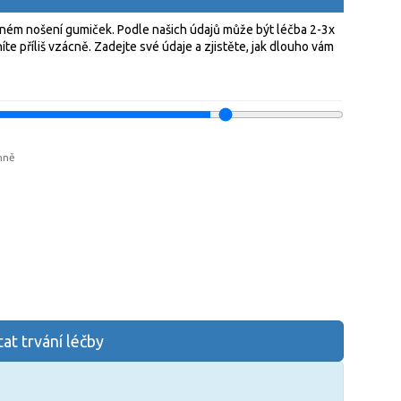
elném nošení gumiček. Podle našich údajů může být léčba 2-3x
e příliš vzácně. Zadejte své údaje a zjistěte, jak dlouho vám
nně
at trvání léčby