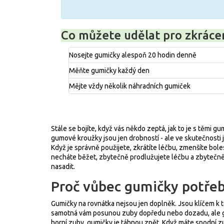
Co můžete udělat pro zkrácen
Nosejte gumičky alespoň 20 hodin denně
Měňte gumičky každý den
Mějte vždy několik náhradních gumiček
Stále se bojíte, když vás někdo zeptá, jak to je s těmi gu
gumové kroužky jsou jen drobností - ale ve skutečnosti 
Když je správně použijete, zkrátíte léčbu, zmenšíte boles
necháte běžet, zbytečně prodlužujete léčbu a zbytečně tr
nasadit.
Proč vůbec gumičky potřeb
Gumičky na rovnátka nejsou jen doplněk. Jsou klíčem k
samotná vám posunou zuby dopředu nebo dozadu, ale gumi
horní zuby, gumičky je táhnou zpět. Když máte spodní z