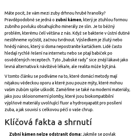
Máte pocit, že vám mezi zuby drhnou hrubé hranolky?
Pravděpodobně se jedná o
zubní kámen
, který je
ztuhlou formou
zubního povluku obsahujícího minerály ze slin
.
Je to běžný
problém, kterému čelí většina z nás. Když se bakterie v ústní dutině
nestihneme vyčistit, začnou tvrdnout. Výsledkem je žlutý nebo
hnědý nános, který si doma nepostraníte kartáčkem. Lidé často
hledají rychlé řešení na internetu nebo se ptají babiček po
osvědčených receptech. Tyto „babské rady“ sice znějí lákavě jako
levná alternativa k návštěvě lékaře, ale realita může být jiná.
V tomto článku se podíváme na to, které domácí metody mají
nějakou vědeckou oporu a které jsou pouze mýty, které mohou
vašim zubům spíše uškodit. Zaměříme se také na moderní materiály,
jako jsou
skloionomerní plomby
, které jsou
biokompatibilní
výplňové materiály uvolňující fluor a hydroxyapatit pro posílení
zuba
,
a jak souvisí s celkovou péčí o vaše chrup.
Klíčová fakta a shrnutí
Zubní kámen nelze odstranit doma:
Jakmile se povlak