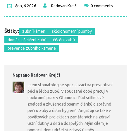
čen, 6 2026
Radovan Krejčí
0 comments
Štítky:
zubní kámen
skloionomerní plomby
domácí ošetření zubů
čištění zubů
prevence zubního kamene
Napsáno Radovan Krejčí
Jsem stomatolog se specializací na preventivní
péči a léčbu zubů. V současné době pracuji v
soukromé praxi v Olomouci. Rád sdílím své
znalosti a zkušenosti psaním článků o správné
péči o zuby a ústní hygieně. Angažuji se také v
osvětových projektech zaměřených na zdraví
ústní dutiny u dětí a dospělých. Mým cílem je
pomoci lidem udržet si zdravý úsměv.