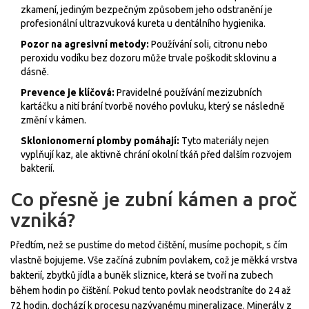
zkamení, jediným bezpečným způsobem jeho odstranění je
profesionální ultrazvuková kureta u dentálního hygienika.
Pozor na agresivní metody:
Používání soli, citronu nebo
peroxidu vodíku bez dozoru může trvale poškodit sklovinu a
dásně.
Prevence je klíčová:
Pravidelné používání mezizubních
kartáčku a nití brání tvorbě nového povluku, který se následně
změní v kámen.
Sklonionomerní plomby pomáhají:
Tyto materiály nejen
vyplňují kaz, ale aktivně chrání okolní tkáň před dalším rozvojem
bakterií.
Co přesně je zubní kámen a proč
vzniká?
Předtím, než se pustíme do metod čištění, musíme pochopit, s čím
vlastně bojujeme. Vše začíná
zubním povlakem
, což je
měkká vrstva
bakterií, zbytků jídla a buněk sliznice, která se tvoří na zubech
během hodin po čištění
.
Pokud tento povlak neodstraníte do 24 až
72 hodin, dochází k procesu nazývanému mineralizace. Minerály z