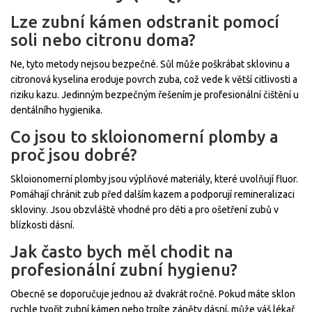
Lze zubní kámen odstranit pomocí
soli nebo citronu doma?
Ne, tyto metody nejsou bezpečné. Sůl může poškrábat sklovinu a
citronová kyselina eroduje povrch zuba, což vede k větší citlivosti a
riziku kazu. Jedinným bezpečným řešením je profesionální čištění u
dentálního hygienika.
Co jsou to skloionomerní plomby a
proč jsou dobré?
Skloionomerní plomby jsou výplňové materiály, které uvolňují fluor.
Pomáhají chránit zub před dalším kazem a podporují remineralizaci
skloviny. Jsou obzvláště vhodné pro děti a pro ošetření zubů v
blízkosti dásní.
Jak často bych měl chodit na
profesionální zubní hygienu?
Obecně se doporučuje jednou až dvakrát ročně. Pokud máte sklon
rychle tvořit zubní kámen nebo trpíte záněty dásní, může váš lékař