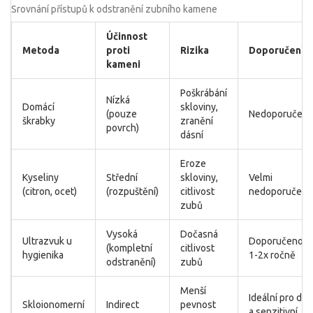
Srovnání přístupů k odstranění zubního kamene
Účinnost
Metoda
proti
Rizika
Doporučení
kameni
Poškrábání
Nízká
Domácí
skloviny,
(pouze
Nedoporučen
škrabky
zranění
povrch)
dásní
Eroze
Kyseliny
Střední
skloviny,
Velmi
(citron, ocet)
(rozpuštění)
citlivost
nedoporučeno
zubů
Vysoká
Dočasná
Ultrazvuk u
Doporučeno
(kompletní
citlivost
hygienika
1-2x ročně
odstranění)
zubů
Menší
Ideální pro děti
Skloionomerní
Indirect
pevnost
a senzitivní