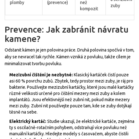
plomby
(prevence)
než
zuby
kompozit
Prevence: Jak zabránit návratu
kamene?
Odstanit kámen je jen polovina práce. Druhá polovina spočívá v tom,
aby se nevracel tak rychle. Kámen vzniká z povluku, takže cílem je
minimalizovat tvorbu povluku.
Mezizubní čištění je nezbytné:
Klasický kartáček čistí pouze
asi 60 % povrchu zubů. Zbytek, tedy prostor mezi zuby, je ráj pro
bakterie. Používejte
mezizubní kartáčky
, které jsou
malé kartáčky
různé velikosti určené pro čištění mezery mezi zuby a kolem
implantátů
.
Jsou efektivnější než zubní nit, pokud máte mezery
mezi zuby. Zubní nit používejte pouze tam, kde se zuby dotýkají
těsně na sebe.
Elektrický kartáč:
Studie ukazují, že elektrické kartáče, zejména
ty s oscilačně-rotačním pohybem, odstraňují více povluku než
manuální kartáčky. Hledejte modely s časovačem, abyste čistili