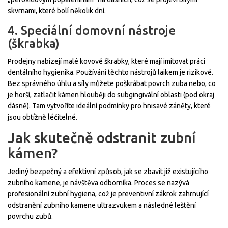
skvrnami, které bolí několik dní.
4. Speciální domovní nástroje
(škrabka)
Prodejny nabízejí malé kovové škrabky, které mají imitovat práci
dentálního hygienika. Používání těchto nástrojů laikem je rizikové.
Bez správného úhlu a síly můžete poškrábat povrch zuba nebo, co
je horší, zatlačit kámen hlouběji do subgingivální oblasti (pod okraj
dásně). Tam vytvoříte ideální podmínky pro hnisavé záněty, které
jsou obtížně léčitelné.
Jak skutečně odstranit zubní
kámen?
Jediný bezpečný a efektivní způsob, jak se zbavit již existujícího
zubního kamene, je návštěva odborníka. Proces se nazývá
profesionální zubní hygiena
, což je
preventivní zákrok zahrnující
odstranění zubního kamene ultrazvukem a následné leštění
povrchu zubů
.