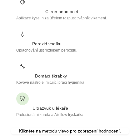
🍋
Citron nebo ocet
Aplikace kyselin za účelem rozpustit vápník v kameni.
💧
Peroxid vodíku
Oplachování úst roztokem peroxidu.
🔧
Domácí škrabky
Kovové nástroje imitující práci hygienika.
🦷
Ultrazvuk u lékaře
Profesionální kureta a Air-flow tryskářka.
Klikněte na metodu vlevo pro zobrazení hodnocení.