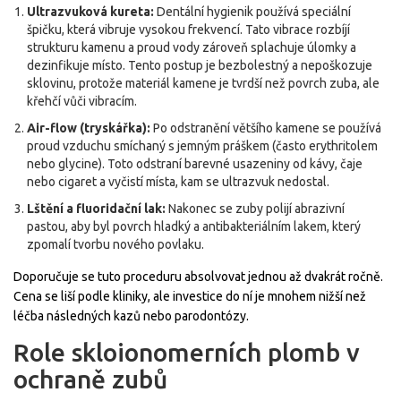
Ultrazvuková kureta:
Dentální hygienik používá speciální
špičku, která vibruje vysokou frekvencí. Tato vibrace rozbíjí
strukturu kamenu a proud vody zároveň splachuje úlomky a
dezinfikuje místo. Tento postup je bezbolestný a nepoškozuje
sklovinu, protože materiál kamene je tvrdší než povrch zuba, ale
křehčí vůči vibracím.
Air-flow (tryskářka):
Po odstranění většího kamene se používá
proud vzduchu smíchaný s jemným práškem (často erythritolem
nebo glycine). Toto odstraní barevné usazeniny od kávy, čaje
nebo cigaret a vyčistí místa, kam se ultrazvuk nedostal.
Lštění a fluoridační lak:
Nakonec se zuby polijí abrazivní
pastou, aby byl povrch hladký a antibakteriálním lakem, který
zpomalí tvorbu nového povlaku.
Doporučuje se tuto proceduru absolvovat jednou až dvakrát ročně.
Cena se liší podle kliniky, ale investice do ní je mnohem nižší než
léčba následných kazů nebo parodontózy.
Role skloionomerních plomb v
ochraně zubů