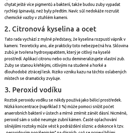
chytat ještě více pigmentů a bakterií, takže budou zuby vypadat
rychleji špinavěji, než byly předtím. Navíc sůl nedokáže rozrušit
chemické vazby v ztuhlém kameni.
2. Citronová kyselina a ocet
Tato rada vychází z mylné představy, že kyselina rozpustí vápník v
kameni. Teoreticky ano, ale prakticky toto nebezpečná hra. Sklovina
zubů je tvořena hydroxyapatitem, který je citlivý na kyselé
prostředí. Aplikací citronu nebo octu demineralizujete vlastní zub.
Zuby se stanou křehkými, citlivými na studené a horké a
dlouhodobě ztrácejí lesk. Riziko vzniku kazu na těchto oslabených
místech se dramaticky zvyšuje.
3. Peroxid vodíku
Roztok peroxidu vodíku se někdy používá jako bělicí prostředek.
Nízká koncentrace (například 3 %) může pomoci snížit počet
anaerobních bakterií v ústech a mírně zmírnit zánět dásní. Nicméně,
peroxid sám o sobě neumyje zubní kámen. Časté oplachování
silnějšími roztoky může vést k podráždění sliznic a dokonce k tzv.
„peroxidovým popáleninám" na dásních, což se projeví bílými