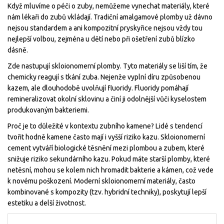
Když mluvíme o péči o zuby, nemůžeme vynechat materiály, které
nám lékaři do zubů vkládají. Tradiční amalgamové plomby už dávno
nejsou standardem a ani kompozitní pryskyřice nejsou vždy tou
nejlepší volbou, zejména u dětí nebo při ošetření zubů blízko
dásně.
Zde nastupují
skloionomerní plomby
. Tyto materiály se liší tím, že
chemicky reagují s tkání zuba. Nejenže vyplní díru způsobenou
kazem, ale dlouhodobě uvolňují
fluoridy
. Fluoridy pomáhají
remineralizovat okolní sklovinu a činí ji odolnější vůči kyselostem
produkovaným bakteriemi.
Proč je to důležité v kontextu zubního kamene? Lidé s tendencí
tvořit hodně kamene často mají i vyšší riziko kazu. Skloionomerní
cement vytváří biologické těsnění mezi plombou a zubem, které
snižuje riziko sekundárního kazu. Pokud máte starší plomby, které
netěsní, mohou se kolem nich hromadit bakterie a kámen, což vede
k novému poškození. Moderní skloionomerní materiály, často
kombinované s kompozity (tzv. hybridní techniky), poskytují lepší
estetiku a delší životnost.