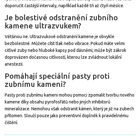
doporučit častější intervaly, například každé tři až čtyři měsíce.
Je bolestivé odstranění zubního
kamene ultrazvukem?
Většinou ne. Ultrazvukové odstranění kamene je obvykle
bezbolestné. Můžete cítit tlak nebo vibrace. Pokud máte velmi
citlivé zuby nebo hluboké kapsy pod dásněmi, může být zákrok
doprovázen dočasnou citlivostí, kterou lze zvládnout lokální
anestezii.
Pomáhají speciální pasty proti
zubnímu kameni?
Pasty proti zubnímu kameni mohou pomoci zpomalit tvorbu nového
kamene díky obsahu pyrofosfátů nebo jiných inhibitorů
mineralizace. Nemohou však odstranit kámen, který je již na zubech
přítomen. Slouží pouze jako preventivní doplněk k pravidelnému
čištění.