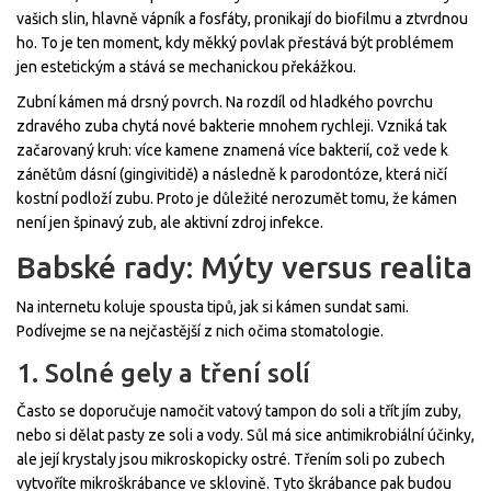
vašich slin, hlavně vápník a fosfáty, pronikají do biofilmu a ztvrdnou
ho. To je ten moment, kdy měkký povlak přestává být problémem
jen estetickým a stává se mechanickou překážkou.
Zubní kámen má drsný povrch. Na rozdíl od hladkého povrchu
zdravého zuba chytá nové bakterie mnohem rychleji. Vzniká tak
začarovaný kruh: více kamene znamená více bakterií, což vede k
zánětům dásní (gingivitidě) a následně k parodontóze, která ničí
kostní podloží zubu. Proto je důležité nerozumět tomu, že kámen
není jen špinavý zub, ale aktivní zdroj infekce.
Babské rady: Mýty versus realita
Na internetu koluje spousta tipů, jak si kámen sundat sami.
Podívejme se na nejčastější z nich očima stomatologie.
1. Solné gely a tření solí
Často se doporučuje namočit vatový tampon do soli a třít jím zuby,
nebo si dělat pasty ze soli a vody. Sůl má sice antimikrobiální účinky,
ale její krystaly jsou mikroskopicky ostré. Třením soli po zubech
vytvoříte mikroškrábance ve sklovině. Tyto škrábance pak budou