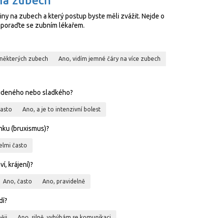
 na zubech
ny na zubech a který postup byste měli zvážit. Nejde o
e poraďte se zubním lékařem.
 některých zubech
Ano, vidím jemné čáry na více zubech
 studeného nebo sladkého?
často
Ano, a je to intenzivní bolest
nku (bruxismus)?
elmi často
í, krájení)?
Ano, často
Ano, pravidelně
dí?
ěji
Ano, silně, vyhýbám se komunikaci