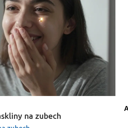
A
askliny na zubech