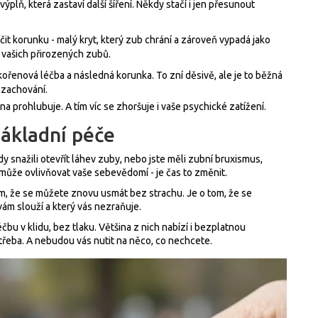
 výplň, která zastaví další šíření. Někdy stačí i jen přesunout
t korunku - malý kryt, který zub chrání a zároveň vypadá jako
 vašich přirozených zubů.
ořenová léčba a následná korunka. To zní děsivě, ale je to běžná
 zachování.
na prohlubuje. A tím víc se zhoršuje i vaše psychické zatížení.
 základní péče
kdy snažili otevřít láhev zuby, nebo jste měli zubní bruxismus,
to může ovlivňovat vaše sebevědomí - je čas to změnit.
om, že se můžete znovu usmát bez strachu. Je o tom, že se
vám slouží a který vás nezraňuje.
čbu v klidu, bez tlaku. Většina z nich nabízí i bezplatnou
třeba. A nebudou vás nutit na něco, co nechcete.