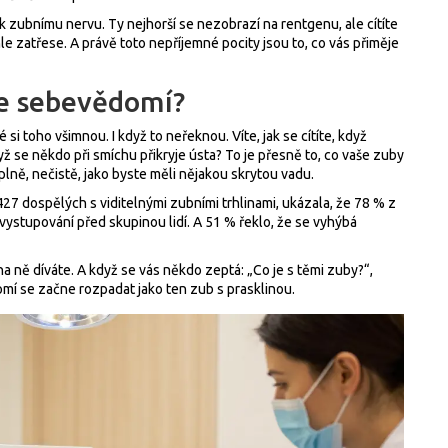
 k zubnímu nervu. Ty nejhorší se nezobrazí na rentgenu, ale cítíte
e zatřese. A právě toto nepříjemné pocity jsou to, co vás přiměje
še sebevědomí?
é si toho všimnou. I když to neřeknou. Víte, jak se cítíte, když
 se někdo při smíchu přikryje ústa? To je přesně to, co vaše zuby
úplně, nečistě, jako byste měli nějakou skrytou vadu.
427 dospělých s viditelnými zubními trhlinami, ukázala, že 78 % z
i vystupování před skupinou lidí. A 51 % řeklo, že se vyhýbá
y na ně díváte. A když se vás někdo zeptá: „Co je s těmi zuby?“,
omí se začne rozpadat jako ten zub s prasklinou.