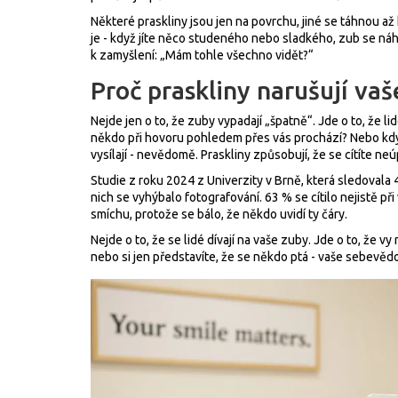
Některé praskliny jsou jen na povrchu, jiné se táhnou až
je - když jíte něco studeného nebo sladkého, zub se náhl
k zamyšlení: „Mám tohle všechno vidět?“
Proč praskliny narušují va
Nejde jen o to, že zuby vypadají „špatně“. Jde o to, že lid
někdo při hovoru pohledem přes vás prochází? Nebo když
vysílají - nevědomě. Praskliny způsobují, že se cítíte ne
Studie z roku 2024 z Univerzity v Brně, která sledovala 
nich se vyhýbalo fotografování. 63 % se cítilo nejistě př
smíchu, protože se bálo, že někdo uvidí ty čáry.
Nejde o to, že se lidé dívají na vaše zuby. Jde o to, že v
nebo si jen představíte, že se někdo ptá - vaše sebevěd