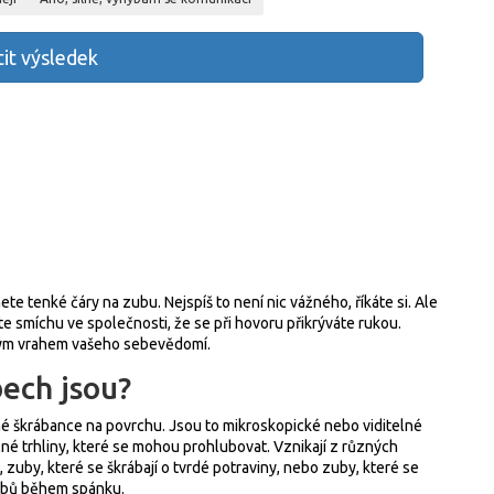
tit výsledek
ete tenké čáry na zubu. Nejspíš to není nic vážného, říkáte si. Ale
te smíchu ve společnosti, že se při hovoru přikrýváte rukou.
chým vrahem vašeho sebevědomí.
bech jsou?
hé škrábance na povrchu. Jsou to mikroskopické nebo viditelné
lné trhliny, které se mohou prohlubovat. Vznikají z různých
, zuby, které se škrábají o tvrdé potraviny, nebo zuby, které se
zubů během spánku.