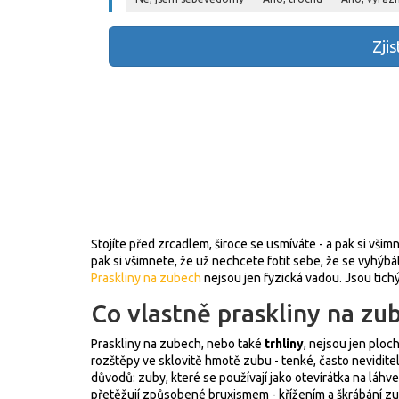
Zjis
Stojíte před zrcadlem, široce se usmíváte - a pak si všimn
pak si všimnete, že už nechcete fotit sebe, že se vyhýbá
Praskliny na zubech
nejsou jen fyzická vadou. Jsou ti
Co vlastně praskliny na zu
Praskliny na zubech, nebo také
trhliny
, nejsou jen ploc
rozštěpy ve sklovitě hmotě zubu - tenké, často nevidite
důvodů: zuby, které se používají jako otevírátka na láhve
přetěžují způsobené bruxismem - křížením a škrábání 