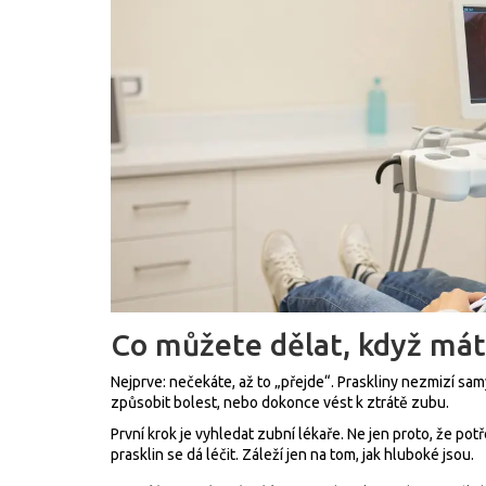
Co můžete dělat, když mát
Nejprve: nečekáte, až to „přejde“. Praskliny nezmizí sam
způsobit bolest, nebo dokonce vést k ztrátě zubu.
První krok je vyhledat zubní lékaře. Ne jen proto, že po
prasklin se dá léčit. Záleží jen na tom, jak hluboké jsou.