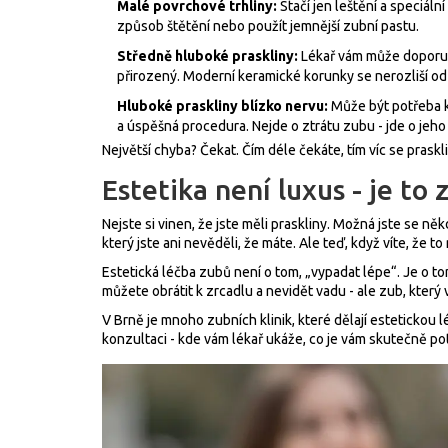
Malé povrchové trhliny:
Stačí jen leštění a speciální
způsob štětění nebo použít jemnější zubní pastu.
Středně hluboké praskliny:
Lékař vám může doporuči
přirozený. Moderní keramické korunky se nerozliší od
Hluboké praskliny blízko nervu:
Může být potřeba k
a úspěšná procedura. Nejde o ztrátu zubu - jde o jeho
Největší chyba? Čekat. Čím déle čekáte, tím víc se praskli
Estetika není luxus - je to
Nejste si vinen, že jste měli praskliny. Možná jste se ně
který jste ani nevěděli, že máte. Ale teď, když víte, že 
Estetická léčba zubů není o tom, „vypadat lépe“. Je o t
můžete obrátit k zrcadlu a nevidět vadu - ale zub, který 
V Brně je mnoho zubních klinik, které dělají estetickou lé
konzultaci - kde vám lékař ukáže, co je vám skutečně po