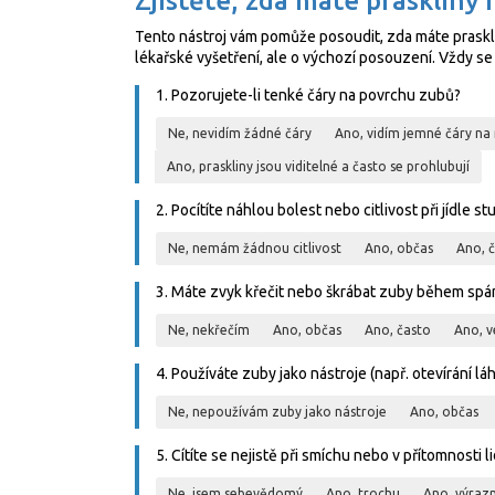
Zjistěte, zda máte praskliny
Tento nástroj vám pomůže posoudit, zda máte praskli
lékařské vyšetření, ale o výchozí posouzení. Vždy s
1. Pozorujete-li tenké čáry na povrchu zubů?
Ne, nevidím žádné čáry
Ano, vidím jemné čáry na
Ano, praskliny jsou viditelné a často se prohlubují
2. Pocítíte náhlou bolest nebo citlivost při jídle
Ne, nemám žádnou citlivost
Ano, občas
Ano, 
3. Máte zvyk křečit nebo škrábat zuby během spá
Ne, nekřečím
Ano, občas
Ano, často
Ano, v
4. Používáte zuby jako nástroje (např. otevírání láhv
Ne, nepoužívám zuby jako nástroje
Ano, občas
5. Cítíte se nejistě při smíchu nebo v přítomnosti li
Ne, jsem sebevědomý
Ano, trochu
Ano, výrazn