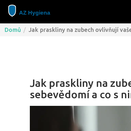
Domů
Jak praskliny na zubech ovlivňují vaš
Jak praskliny na zube
sebevědomí a co s ni