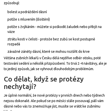
způsobují:
bolest a podráždění dásní
potíže s mluvením (šloštění)
potíže s žvýkáním - můžete si poškodit žaludek nebo přibýt na
váze
ztrátu kosti v čelisti - protože bez zubů se kost postupně
rozpadá
závažné záněty dásní, které se mohou rozšířit do krve
Většina zubních lékařů v Česku dělá nejdříve odběr otisku, poté
testování sedění a několik přizpůsobení. To trvá 2-4 návštěvy, ale je
to jediný způsob, jak se vyhnout dlouhodobým problémům.
Co dělat, když se protézy
nechytají?
Je úplně normální, že nové protézy v prvních dnech nebo týdnech
nejsou dokonalé. Ale pokud se po měsíci stále posouvají, pálí vám
dásně nebo vás to znemožňuje jíst, musíte se vrátit ke zubnímu