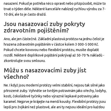
nasazení. Pokud je potřeba něco opravit nebo přizpůsobit, může to
trvat o týden déle. Některé kanceláře nabízejí rychlou výrobu za 7-
10 dní, ale to je často dražší.
Jsou nasazovací zuby pokryty
zdravotním pojištěním?
Ano, ale jen částečně. Základní plastová protéza na jednu čelist je
hrazena zdravotním pojištěním v částce kolem 3 000-5 000 Kč.
Pokud chcete kovovou nebo flexibilní protézu, musíte doplatit
rozdíl. Některé doplňkové pojištění pokrývají až 50-70 % nákladů -
zkontrolujte svou smlouvu.
Můžu s nasazovacími zuby jíst
všechno?
Ne. I když jsou moderní protézy velmi stabilní, nejsou tak silné jako
přirozené zuby. Vyhněte se tvrdým potravinám jako ořechy, lodyhy,
kosti, čokoládové tyčinky nebo výrazně lepkavé potraviny jako
karamel. Nejprve je krájejte na menší kousky. Flexibilní protézy jsou
lepší pro žvýkání než plastové, ale ani ty nejsou ideální pro každou