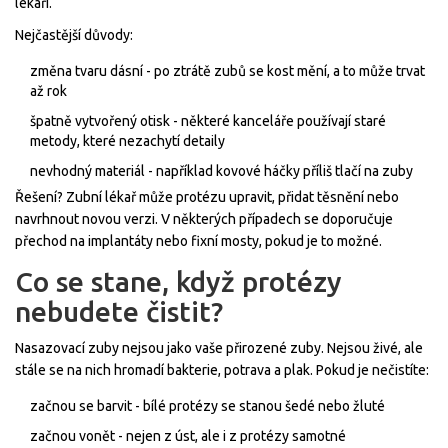
lékaři.
Nejčastější důvody:
změna tvaru dásní - po ztrátě zubů se kost mění, a to může trvat
až rok
špatně vytvořený otisk - některé kanceláře používají staré
metody, které nezachytí detaily
nevhodný materiál - například kovové háčky příliš tlačí na zuby
Řešení? Zubní lékař může protézu upravit, přidat těsnění nebo
navrhnout novou verzi. V některých případech se doporučuje
přechod na implantáty nebo fixní mosty, pokud je to možné.
Co se stane, když protézy
nebudete čistit?
Nasazovací zuby nejsou jako vaše přirozené zuby. Nejsou živé, ale
stále se na nich hromadí bakterie, potrava a plak. Pokud je nečistíte:
začnou se barvit - bílé protézy se stanou šedé nebo žluté
začnou vonět - nejen z úst, ale i z protézy samotné