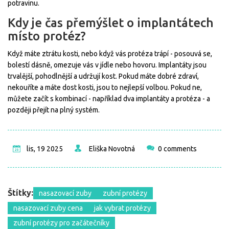
potravinu.
Kdy je čas přemýšlet o implantátech
místo protéz?
Když máte ztrátu kosti, nebo když vás protéza trápí - posouvá se,
bolestí dásně, omezuje vás v jídle nebo hovoru. Implantáty jsou
trvalější, pohodlnější a udržují kost. Pokud máte dobré zdraví,
nekouříte a máte dost kosti, jsou to nejlepší volbou. Pokud ne,
můžete začít s kombinací - například dva implantáty a protéza - a
později přejít na plný systém.
lis, 19 2025
Eliška Novotná
0 comments
Štítky:
nasazovací zuby
zubní protézy
nasazovací zuby cena
jak vybrat protézy
zubní protézy pro začátečníky