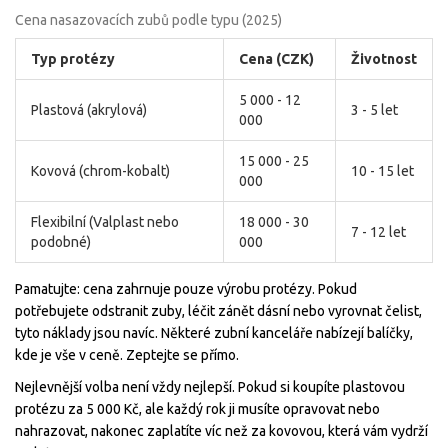
Cena nasazovacích zubů podle typu (2025)
Typ protézy
Cena (CZK)
Životnost
5 000 - 12
Plastová (akrylová)
3 - 5 let
000
15 000 - 25
Kovová (chrom-kobalt)
10 - 15 let
000
Flexibilní (Valplast nebo
18 000 - 30
7 - 12 let
podobné)
000
Pamatujte: cena zahrnuje pouze výrobu protézy. Pokud
potřebujete odstranit zuby, léčit zánět dásní nebo vyrovnat čelist,
tyto náklady jsou navíc. Některé zubní kanceláře nabízejí balíčky,
kde je vše v ceně. Zeptejte se přímo.
Nejlevnější volba není vždy nejlepší. Pokud si koupíte plastovou
protézu za 5 000 Kč, ale každý rok ji musíte opravovat nebo
nahrazovat, nakonec zaplatíte víc než za kovovou, která vám vydrží