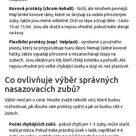
Kovové protézy (chrom-kobalt)
- těžší, ale mnohem pevnější.
Mají tenké kovové rámy, které se skrývají za vašimi přirozenými
zuby, takže jsou méně viditelné. Drží se lépe a trvají déle - často
10 až 15 let. Jsou ale dražší a nejsou vhodné, pokud máte alergii
na kovy.
Flexibilní protézy (např. Valplast)
- vyrobené z pružného
plastu, který se přizpůsobuje tvaru dásní. Nemají žádné kovové
háčky, takže vypadají přirozeně a nezanechávají stopy na
zubech. Jsou ideální pro lidi, kteří chtějí estetiku a pohodlí. Ale
nejsou vhodné pro velké chybějící úseky a stojí víc než plastové.
Co ovlivňuje výběr správných
nasazovacích zubů?
Výběr není jen o ceně. Musíte zvážit několik věcí, které budou
rozhodovat, jak dlouho vám protézy vydrží a jak se budou cítit v
ústech.
Počet chybějících zubů
- pokud chybí jen 1-3 zuby, může stačit
malá protéza. Pokud máte prázdný úsek v řadě, například 4-6