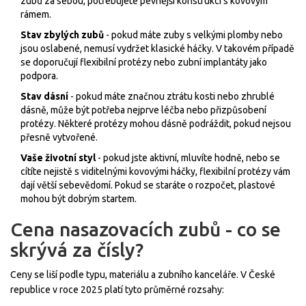
zubů za sebou, potřebujete pevnější konstrukci s kovovým
rámem.
Stav zbylých zubů
- pokud máte zuby s velkými plomby nebo
jsou oslabené, nemusí vydržet klasické háčky. V takovém případě
se doporučují flexibilní protézy nebo zubní implantáty jako
podpora.
Stav dásní
- pokud máte značnou ztrátu kosti nebo zhrublé
dásně, může být potřeba nejprve léčba nebo přizpůsobení
protézy. Některé protézy mohou dásně podráždit, pokud nejsou
přesně vytvořené.
Vaše životní styl
- pokud jste aktivní, mluvíte hodně, nebo se
cítíte nejistě s viditelnými kovovými háčky, flexibilní protézy vám
dají větší sebevědomí. Pokud se staráte o rozpočet, plastové
mohou být dobrým startem.
Cena nasazovacích zubů - co se
skrývá za čísly?
Ceny se liší podle typu, materiálu a zubního kanceláře. V České
republice v roce 2025 platí tyto průměrné rozsahy: