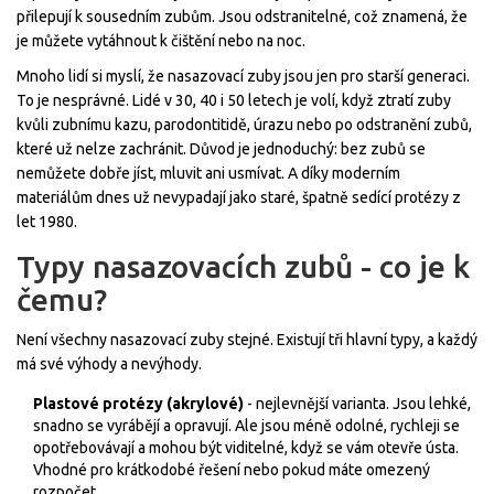
přilepují k sousedním zubům. Jsou odstranitelné, což znamená, že
je můžete vytáhnout k čištění nebo na noc.
Mnoho lidí si myslí, že nasazovací zuby jsou jen pro starší generaci.
To je nesprávné. Lidé v 30, 40 i 50 letech je volí, když ztratí zuby
kvůli zubnímu kazu, parodontitidě, úrazu nebo po odstranění zubů,
které už nelze zachránit. Důvod je jednoduchý: bez zubů se
nemůžete dobře jíst, mluvit ani usmívat. A díky moderním
materiálům dnes už nevypadají jako staré, špatně sedící protézy z
let 1980.
Typy nasazovacích zubů - co je k
čemu?
Není všechny nasazovací zuby stejné. Existují tři hlavní typy, a každý
má své výhody a nevýhody.
Plastové protézy (akrylové)
- nejlevnější varianta. Jsou lehké,
snadno se vyrábějí a opravují. Ale jsou méně odolné, rychleji se
opotřebovávají a mohou být viditelné, když se vám otevře ústa.
Vhodné pro krátkodobé řešení nebo pokud máte omezený
rozpočet.