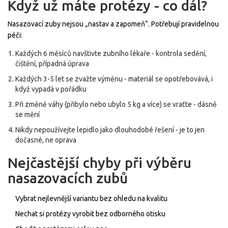
Když už máte protézy - co dál?
Nasazovací zuby nejsou „nastav a zapomeň“. Potřebují pravidelnou
péči:
Každých 6 měsíců navštivte zubního lékaře - kontrola sedění,
čištění, případná úprava
Každých 3-5 let se zvažte výměnu - materiál se opotřebovává, i
když vypadá v pořádku
Při změně váhy (přibylo nebo ubylo 5 kg a více) se vraťte - dásně
se mění
Nikdy nepoužívejte lepidlo jako dlouhodobé řešení - je to jen
dočasné, ne oprava
Nejčastější chyby při výběru
nasazovacích zubů
Vybrat nejlevnější variantu bez ohledu na kvalitu
Nechat si protézy vyrobit bez odborného otisku