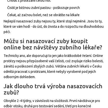
Chodit s protézami celou noc
Čistit je běžnou zubní pastou - poškozuje povrch
Čekat, až začnou bolet, než se obrátíte na lékaře
Nejlepší nasazovací zuby nejsou ty, které stojí nejméně. Jsou to ty,
které se vám hodí - do úst, do života a do rozpočtu na dlouhodobou
péči.
Můžu si nasazovací zuby koupit
online bez návštěvy zubního lékaře?
Technicky ano, ale doporučuji to jen jako krátkodobé řešení. Online
protézy nejsou přizpůsobené vaší čelisti, což zvyšuje riziko bolesti,
zánětů a poškození zbylých zubů. Většina zubních lékařů v Česku
odmítá pracovat s protézami, které nebyly vyrobené pod jejich
odborným dohledem.
Jak dlouho trvá výroba nasazovacích
zubů?
Obvykle 2-4 týdny, v závislosti na složitosti. První návštěva je pro
odběr otisku, druhá pro testování sedění, třetí pro konečné