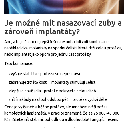
Je možné mít nasazovací zuby a
zároveň implantáty?
Ano, a to je často nejlepší řešení. Mnoho lidí volí kombinaci -
například dva implantáty na spodní čelisti, které drží celou protézu,
nebo implantát jako opora pro jednu část protézy.
Tato kombinace:
zvyšuje stabilitu - protéza se neposouvá
zabraňuje ztrátě kosti - implantáty stimulují čelist
zlepšuje chuť jídla - protože nekryjete celou dásň
sníží náklady na dlouhodobou péči - protéza vydrží déle
Cena je vyšší než u běžné protézy, ale mnohem nižší než u
kompletních implantátů. V praxi to znamená, že za 25 000-40 000
Kč můžete mít stabilní, pohodlnou a dlouhodobě fungující řešení.