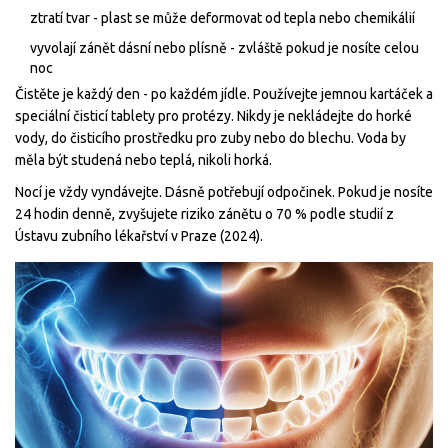
ztratí tvar - plast se může deformovat od tepla nebo chemikálií
vyvolají zánět dásní nebo plísně - zvláště pokud je nosíte celou
noc
Čistěte je každý den - po každém jídle. Používejte jemnou kartáček a
speciální čisticí tablety pro protézy. Nikdy je nekládejte do horké
vody, do čisticího prostředku pro zuby nebo do blechu. Voda by
měla být studená nebo teplá, nikoli horká.
Nocí je vždy vyndávejte. Dásně potřebují odpočinek. Pokud je nosíte
24 hodin denně, zvyšujete riziko zánětu o 70 % podle studií z
Ústavu zubního lékařství v Praze (2024).