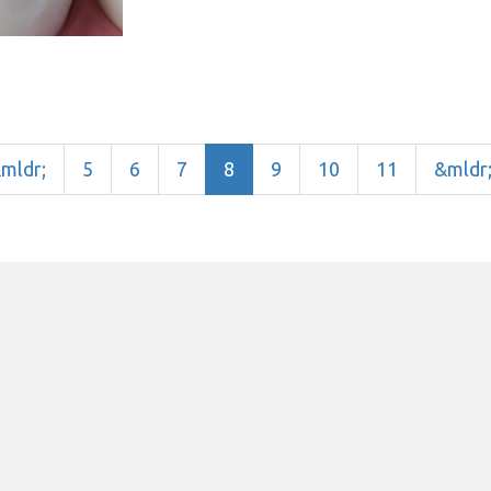
mldr;
5
6
7
8
9
10
11
&mldr