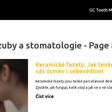
GC Tooth 
zuby a stomatologie - Page 
Keramické fazety: Jak tenk
váš úsměv i sebevědomí
Keramické fazety jsou tenké porcelánové dest
Zjistěte, jak fungují, kolik stojí a jak se o ně sta
Číst více