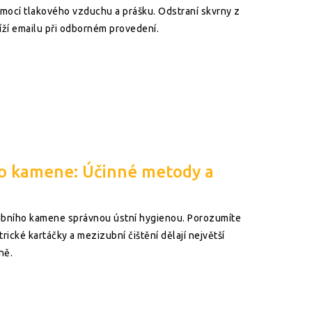
mocí tlakového vzduchu a prášku. Odstraní skvrny z
líží emailu při odborném provedení.
ho kamene: Účinné metody a
zubního kamene správnou ústní hygienou. Porozumíte
trické kartáčky a mezizubní čištění dělají největší
ně.