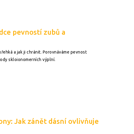
odce pevností zubů a
e křehká a jak ji chránit. Porovnáváme pevnost
hody skloionomerních výplní.
y: Jak zánět dásní ovlivňuje