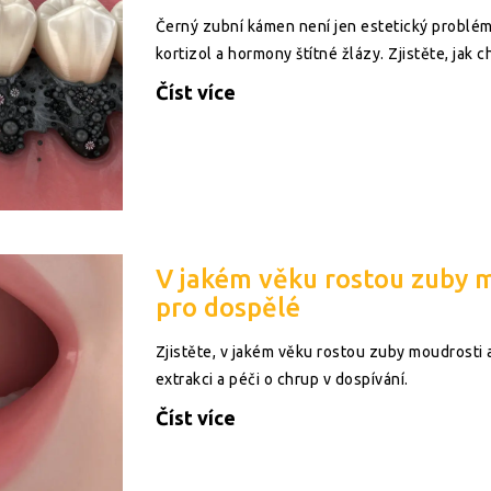
Černý zubní kámen není jen estetický problém. 
kortizol a hormony štítné žlázy. Zjistěte, jak 
Číst více
V jakém věku rostou zuby 
pro dospělé
Zjistěte, v jakém věku rostou zuby moudrosti a
extrakci a péči o chrup v dospívání.
Číst více