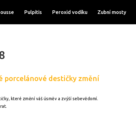
Mousse
Pulpitis
Peroxid vodíku
Zubní mosty
8
é porcelánové destičky změní
ičky, které změní váš úsměv a zvýší sebevědomí.
rat.